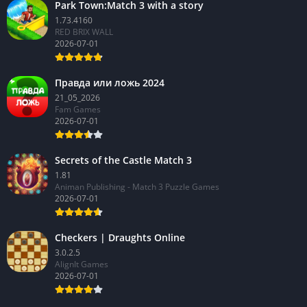
Park Town:Match 3 with a story
1.73.4160
RED BRIX WALL
2026-07-01
Правда или ложь 2024
21_05_2026
Fam Games
2026-07-01
Secrets of the Castle Match 3
1.81
Animan Publishing - Match 3 Puzzle Games
2026-07-01
Checkers | Draughts Online
3.0.2.5
AlignIt Games
2026-07-01