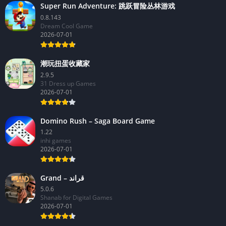
Super Run Adventure: 跳跃冒险丛林游戏
0.8.143
Dream Cool Game
2026-07-01
潮玩扭蛋收藏家
2.9.5
31 Dress up Games
2026-07-01
Domino Rush – Saga Board Game
1.22
inhi games
2026-07-01
Grand – قراند
5.0.6
Shanab for Digital Games
2026-07-01