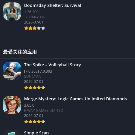
Doomsday Shelter: Survival
1.26.200
Triathlon HK
2026-07-01
最受关注的应用
The Spike – Volleyball Story
[7.0.303] 7.0.303
SUNCYAN
2026-07-01
Merge Mystery: Logic Games Unlimited Diamonds
3.65.0
F-WAY GAMES LIMITED
2026-07-01
Simple Scan