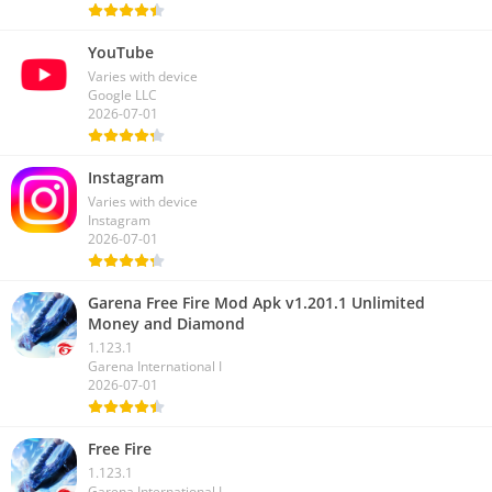
YouTube
Varies with device
Google LLC
2026-07-01
Instagram
Varies with device
Instagram
2026-07-01
Garena Free Fire Mod Apk v1.201.1 Unlimited
Money and Diamond
1.123.1
Garena International I
2026-07-01
Free Fire
1.123.1
Garena International I