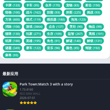
卡牌
(133)
卡车
(95)
合并
(170)
宠物
(83)
射击
(150)
怪物
(100)
战斗
(162)
技能
(93)
拼图
(225)
挑战
(93)
方块
(600)
模式
(119)
模拟器
(180)
泡泡
(123)
消除
(108)
游戏
(3864)
点击
(137)
烹饪
(90)
物品
(99)
猫咪
(130)
玩家
(271)
生存
(109)
益智
(267)
离线
(101)
纸牌
(188)
英雄
(195)
角色
(91)
解谜
(140)
解锁
(131)
谜题
(349)
赛车
(122)
音乐
(96)
颜色
(85)
驾驶
(192)
麻将
(93)
最新应用
Park Town:Match 3 with a story
1.73.4160
RED BRIX WALL
2026-07-01