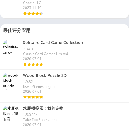
Google LLC
2025-11-10
最佳评分应用
Solitaire Card Game Collection
7.34.0
Classic Card Games Limited
2026-07-01
Wood Block Puzzle 3D
1.9.32
Jewel Games Legend
2026-07-01
水豚模拟器：我的宠物
1.5.0.334
Take Top Entertainment
2026-07-01