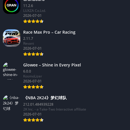
11.2.6
LUXZA Co.Ltd.
2026-07-01
Race Max Pro – Car Racing
2.11.7
Revani
2026-07-01
Glowee – Shine in Every Pixel
6.0.0
KosmoLizer
2026-07-01
《NBA 2K24》梦幻球队
212.01.484939228
2K Inc. - a Take-Two Interactive affiliate
2026-07-01