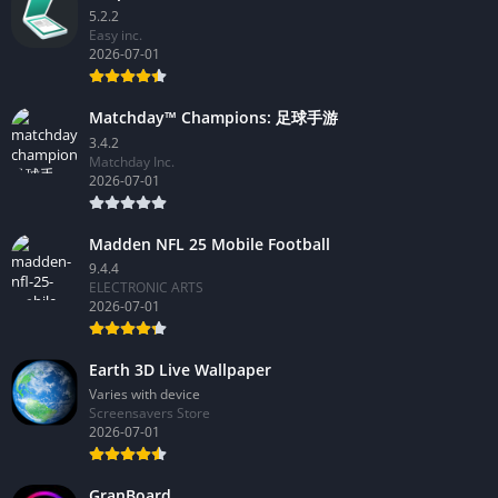
5.2.2
Easy inc.
2026-07-01
Matchday™ Champions: 足球手游
3.4.2
Matchday Inc.
2026-07-01
Madden NFL 25 Mobile Football
9.4.4
ELECTRONIC ARTS
2026-07-01
Earth 3D Live Wallpaper
Varies with device
Screensavers Store
2026-07-01
GranBoard