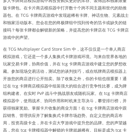
多人卡牌商店模拟游戏中再投资购买更好的库存、装饰品和独家限量
版卡牌包。在卡片商店模拟器中打开数十个跨不同主题和世代的助推
器包。在 TCG 卡牌商店游戏中发现超稀有卡牌、神话生物、元素战士
和独家活动版本。您会在您的终极牌组中找到传奇的箔卡或缺失的链
接吗？每张卡牌都会解锁新的策略，并提高您的卡牌店在 TCG 卡牌店
游戏中的声望。
在 TCG Multiplayer Card Store Sim 中，这不仅仅是一个单人商店
模拟游戏，它还是一个多人集换式卡牌游戏环境。与来自世界各地的
玩家交易卡牌，协商价值，并在 tcg 卡牌商店游戏中建立您的梦想收
藏。参加现场交易活动，测试您的谈判技巧，或在纸牌商店模拟器上
开放您的商店进行公开拍卖。除了收集之外，你的卡组也很重要！通
过在 tcg 卡牌商店模拟器中组装强大的组合进行竞争性比赛，成为牌
组构建者。在实时 PvP 战斗中挑战朋友或随机玩家。在 tcg 卡牌商店
模拟器中，使用战术、协同作用和时机来主导决斗，攀登排行榜，并
获得独家奖励。掌握卡片收集的商业方面！在 tcg 卡牌商店游戏中跟
踪销售、管理供应并了解集换式卡牌市场趋势。自定义您的商店布
局，投资高级卡盒，并在卡店大亨游戏中提升您的品牌。您的声望越
高，您在 tcg 卡牌模拟器中解锁的卡牌就越稀有。目标是成为 tcg 卡