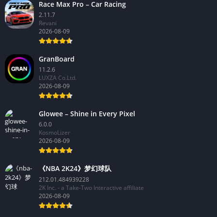
Race Max Pro – Car Racing
2.11.7
Revani
2026-08-09
GranBoard
11.2.6
LUXZA Co.Ltd.
2026-08-09
Glowee – Shine in Every Pixel
6.0.0
KosmoLizer
2026-08-09
《NBA 2K24》梦幻球队
212.01.484939228
2K Inc. - a Take-Two Interactive affiliate
2026-08-09