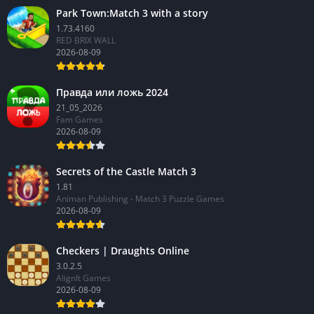
Park Town:Match 3 with a story
1.73.4160
RED BRIX WALL
2026-08-09
Правда или ложь 2024
21_05_2026
Fam Games
2026-08-09
Secrets of the Castle Match 3
1.81
Animan Publishing - Match 3 Puzzle Games
2026-08-09
Checkers | Draughts Online
3.0.2.5
AlignIt Games
2026-08-09