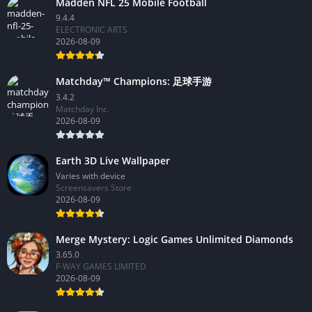
Madden NFL 25 Mobile Football
9.4.4
ELECTRONIC ARTS
2026-08-09
Matchday™ Champions: 足球手游
3.4.2
Matchday Inc.
2026-08-09
Earth 3D Live Wallpaper
Varies with device
Screensavers Store
2026-08-09
Merge Mystery: Logic Games Unlimited Diamonds
3.65.0
F-WAY GAMES LIMITED
2026-08-09