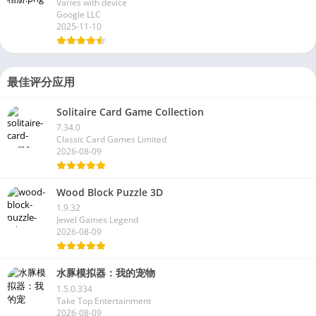
Varies with device
Google LLC
2025-11-10
最佳评分应用
Solitaire Card Game Collection
7.34.0
Classic Card Games Limited
2026-08-09
Wood Block Puzzle 3D
1.9.32
Jewel Games Legend
2026-08-09
水豚模拟器：我的宠物
1.5.0.334
Take Top Entertainment
2026-08-09