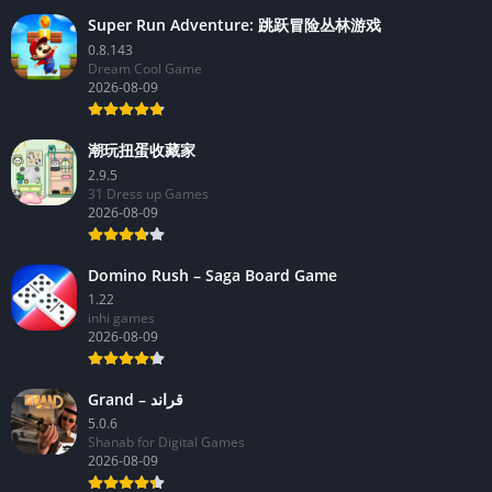
Super Run Adventure: 跳跃冒险丛林游戏
0.8.143
Dream Cool Game
2026-08-09
潮玩扭蛋收藏家
2.9.5
31 Dress up Games
2026-08-09
Domino Rush – Saga Board Game
1.22
inhi games
2026-08-09
Grand – قراند
5.0.6
Shanab for Digital Games
2026-08-09