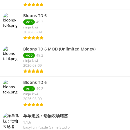
Bloons TD 6
49.2
MOD
ninja kiwi
2026-08-09
Bloons TD 6 MOD (Unlimited Money)
49.2
MOD
ninja kiwi
2026-08-09
Bloons TD 6
49.2
MOD
ninja kiwi
2026-08-09
羊羊逃脱：动物农场堵塞
1.1.6
EasyFun Puzzle Game Studio