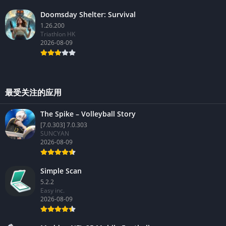
Doomsday Shelter: Survival
1.26.200
Triathlon HK
2026-08-09
最受关注的应用
The Spike – Volleyball Story
[7.0.303] 7.0.303
SUNCYAN
2026-08-09
Simple Scan
5.2.2
Easy inc.
2026-08-09