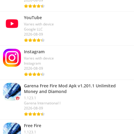
2026-08-09
YouTube
Varies with device
Google LLC
2026-08-09
Instagram
Varies with device
Instagram
2026-08-09
Garena Free Fire Mod Apk v1.201.1 Unlimited
Money and Diamond
1.123.1
Garena International I
2026-08-09
Free Fire
1.123.1