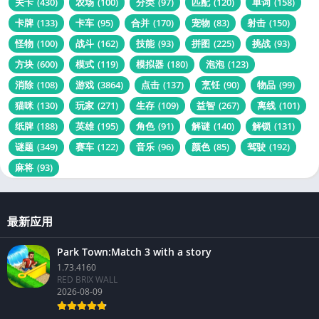
关卡
(430)
农场
(100)
分类
(97)
匹配
(120)
单词
(158)
卡牌
(133)
卡车
(95)
合并
(170)
宠物
(83)
射击
(150)
怪物
(100)
战斗
(162)
技能
(93)
拼图
(225)
挑战
(93)
方块
(600)
模式
(119)
模拟器
(180)
泡泡
(123)
消除
(108)
游戏
(3864)
点击
(137)
烹饪
(90)
物品
(99)
猫咪
(130)
玩家
(271)
生存
(109)
益智
(267)
离线
(101)
纸牌
(188)
英雄
(195)
角色
(91)
解谜
(140)
解锁
(131)
谜题
(349)
赛车
(122)
音乐
(96)
颜色
(85)
驾驶
(192)
麻将
(93)
最新应用
Park Town:Match 3 with a story
1.73.4160
RED BRIX WALL
2026-08-09