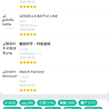
2026-08-09
GODZILLA BATTLE LINE
4.9.0
TOHO CO.Ltd
2026-08-09
酷炫钓手 – 钓鱼游戏
2.0.28
2nd Reality s.r.o.
2026-08-09
Match Factory!
1.50.81
Peak
2026-08-09
d
(415)
rpg
(83)
三消
(113)
体验
(169)
僵尸
(111)