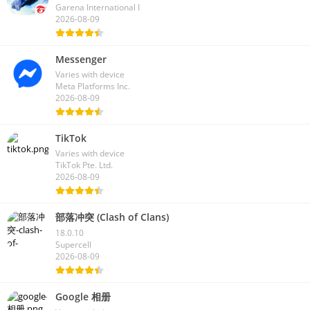
Garena International I
2026-08-09
Messenger
Varies with device
Meta Platforms Inc.
2026-08-09
TikTok
Varies with device
TikTok Pte. Ltd.
2026-08-09
部落冲突 (Clash of Clans)
18.0.10
Supercell
2026-08-09
Google 相册