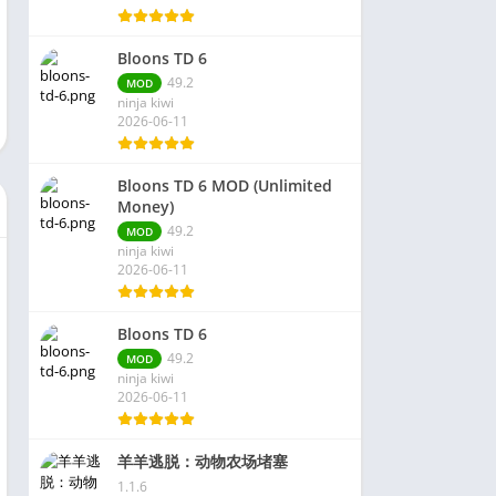
Bloons TD 6
49.2
MOD
ninja kiwi
2026-06-11
Bloons TD 6 MOD (Unlimited
Money)
49.2
MOD
ninja kiwi
2026-06-11
Bloons TD 6
49.2
MOD
ninja kiwi
2026-06-11
羊羊逃脱：动物农场堵塞
1.1.6