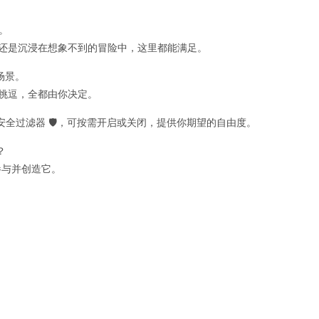
格。
，还是沉浸在想象不到的冒险中，这里都能满足。
场景。
胆挑逗，全都由你决定。
容安全过滤器 🛡️，可按需开启或关闭，提供你期望的自由度。
？
身参与并创造它。