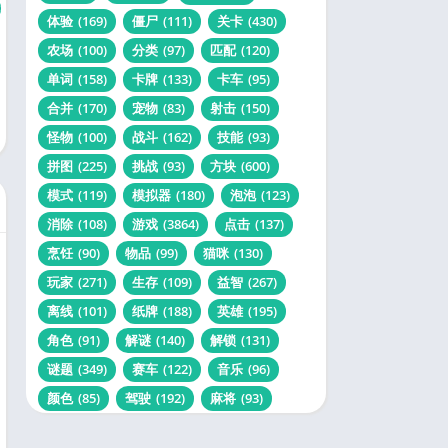
体验
(169)
僵尸
(111)
关卡
(430)
农场
(100)
分类
(97)
匹配
(120)
单词
(158)
卡牌
(133)
卡车
(95)
合并
(170)
宠物
(83)
射击
(150)
怪物
(100)
战斗
(162)
技能
(93)
拼图
(225)
挑战
(93)
方块
(600)
模式
(119)
模拟器
(180)
泡泡
(123)
消除
(108)
游戏
(3864)
点击
(137)
烹饪
(90)
物品
(99)
猫咪
(130)
玩家
(271)
生存
(109)
益智
(267)
离线
(101)
纸牌
(188)
英雄
(195)
角色
(91)
解谜
(140)
解锁
(131)
谜题
(349)
赛车
(122)
音乐
(96)
颜色
(85)
驾驶
(192)
麻将
(93)