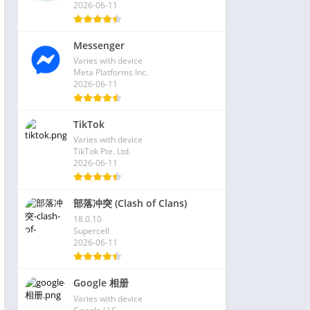
2026-06-11
Messenger
Varies with device
Meta Platforms Inc.
2026-06-11
TikTok
Varies with device
TikTok Pte. Ltd.
2026-06-11
部落冲突 (Clash of Clans)
18.0.10
Supercell
2026-06-11
Google 相册
Varies with device