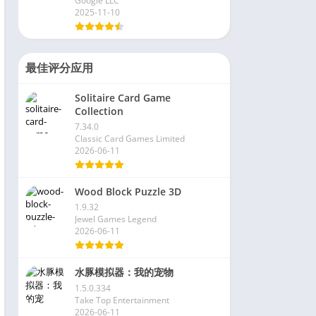
Google LLC
2025-11-10
最佳评分应用
Solitaire Card Game
Collection
7.34.0
Classic Card Games Limited
2026-06-11
Wood Block Puzzle 3D
1.9.32
Jewel Games Legend
2026-06-11
水豚模拟器：我的宠物
1.5.0.334
Take Top Entertainment
2026-06-11