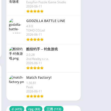
EasyFun Puzzle Game Studio
2026-06-11
GODZILLA BATTLE LINE
4.9.0
TOHO CO.Ltd
2026-06-11
酷炫钓手 – 钓鱼游戏
2.0.28
2nd Reality s.r.o.
2026-06-11
Match Factory!
1.50.81
Peak
2026-06-11
d
(415)
rpg
(83)
三消
(113)