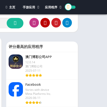
主页
手游应用
应用程序
休闲游戏
体育
冒险游戏
办公
模拟游戏
新闻杂志
动作游戏
视频播放和编辑
卡牌游戏
评分最高的应用程序
街机游戏
澳门博彩公司APP
教育游戏
12.0.14
角色扮演
澳门博彩公司
2025-07-11
文字游戏
益智游戏
Facebook
竞速游戏
Varies with device
策略游戏
Meta Platforms Inc.
2026-06-11