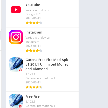
YouTube
Varies with device
Google LLC
2026-06-11
Instagram
Varies with device
Instagram
2026-06-11
Garena Free Fire Mod Apk
v1.201.1 Unlimited Money
and Diamond
1.123.1
Garena International I
2026-06-11
Free Fire
1.123.1
Garena International I