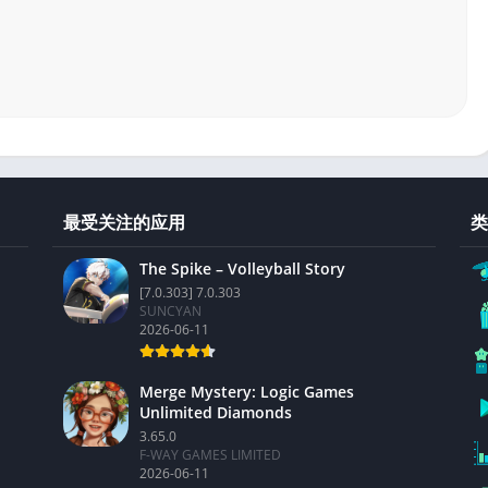
最受关注的应用
类
The Spike – Volleyball Story
[7.0.303] 7.0.303
SUNCYAN
2026-06-11
Merge Mystery: Logic Games
Unlimited Diamonds
3.65.0
F-WAY GAMES LIMITED
2026-06-11