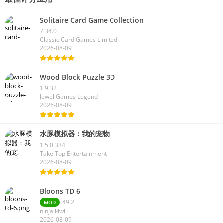
Solitaire Card Game Collection
7.34.0
Classic Card Games Limited
2026-08-09
Wood Block Puzzle 3D
1.9.32
Jewel Games Legend
2026-08-09
水豚模拟器：我的宠物
1.5.0.334
Take Top Entertainment
2026-08-09
Bloons TD 6
49.2
MOD
ninja kiwi
2026-08-09