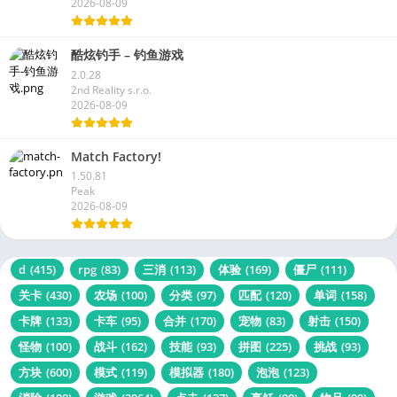
2026-08-09
酷炫钓手 – 钓鱼游戏
2.0.28
2nd Reality s.r.o.
2026-08-09
Match Factory!
1.50.81
Peak
2026-08-09
d
(415)
rpg
(83)
三消
(113)
体验
(169)
僵尸
(111)
关卡
(430)
农场
(100)
分类
(97)
匹配
(120)
单词
(158)
卡牌
(133)
卡车
(95)
合并
(170)
宠物
(83)
射击
(150)
怪物
(100)
战斗
(162)
技能
(93)
拼图
(225)
挑战
(93)
方块
(600)
模式
(119)
模拟器
(180)
泡泡
(123)