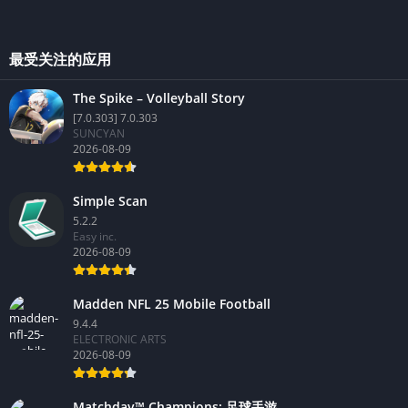
最受关注的应用
The Spike – Volleyball Story
[7.0.303] 7.0.303
SUNCYAN
2026-08-09
Simple Scan
5.2.2
Easy inc.
2026-08-09
Madden NFL 25 Mobile Football
9.4.4
ELECTRONIC ARTS
2026-08-09
Matchday™ Champions: 足球手游