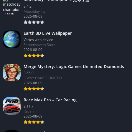
3.4.2
Matchday Inc.
2026-08-09
Earth 3D Live Wallpaper
Varies with device
Screensavers Store
2026-08-09
Merge Mystery: Logic Games Unlimited Diamonds
3.65.0
F-WAY GAMES LIMITED
2026-08-09
Race Max Pro – Car Racing
2.11.7
Revani
2026-08-09