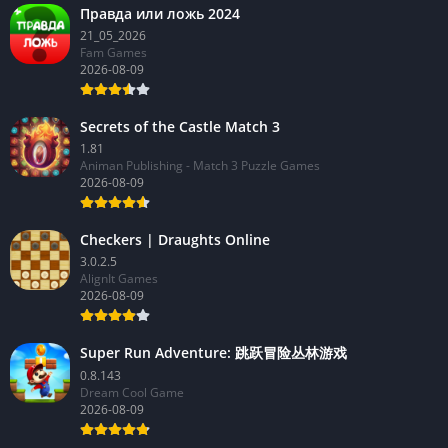
Правда или ложь 2024
21_05_2026
Fam Games
2026-08-09
Secrets of the Castle Match 3
1.81
Animan Publishing - Match 3 Puzzle Games
2026-08-09
Checkers | Draughts Online
3.0.2.5
AlignIt Games
2026-08-09
Super Run Adventure: 跳跃冒险丛林游戏
0.8.143
Dream Cool Game
2026-08-09