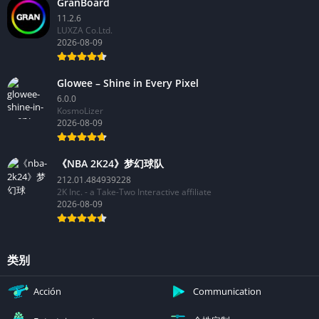
GranBoard
11.2.6
LUXZA Co.Ltd.
2026-08-09
Glowee – Shine in Every Pixel
6.0.0
KosmoLizer
2026-08-09
《NBA 2K24》梦幻球队
212.01.484939228
2K Inc. - a Take-Two Interactive affiliate
2026-08-09
类别
Acción
Communication