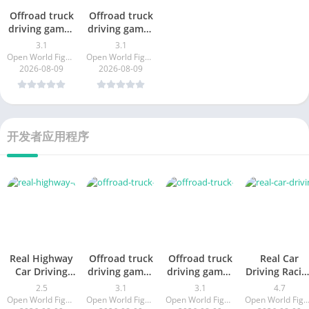
Offroad truck
Offroad truck
driving games
driving games
3D
3D
3.1
3.1
Open World Fighting Games
Open World Fighting Games
2026-08-09
2026-08-09
开发者应用程序
Real Highway
Offroad truck
Offroad truck
Real Car
Car Driving
driving games
driving games
Driving Racin
games
3D
3D
Games
2.5
3.1
3.1
4.7
Open World Fighting Games
Open World Fighting Games
Open World Fighting Games
Open World Fighting Ga