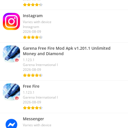
Instagram
Varies with device
Instagram
2026-08-09
Garena Free Fire Mod Apk v1.201.1 Unlimited
Money and Diamond
1.123.1
Garena International I
2026-08-09
Free Fire
1.123.1
Garena International I
2026-08-09
Messenger
Varies with device