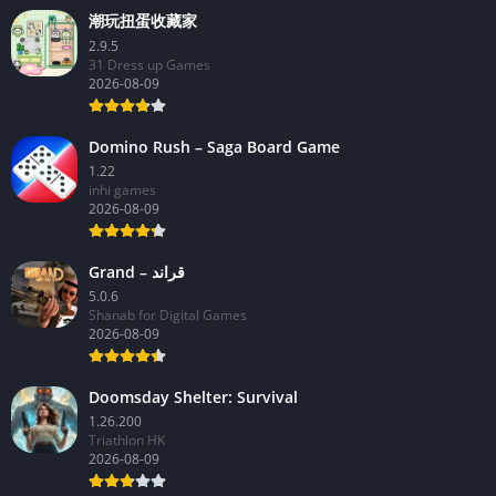
潮玩扭蛋收藏家
2.9.5
31 Dress up Games
2026-08-09
Domino Rush – Saga Board Game
1.22
inhi games
2026-08-09
Grand – قراند
5.0.6
Shanab for Digital Games
2026-08-09
Doomsday Shelter: Survival
1.26.200
Triathlon HK
2026-08-09