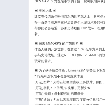
NCV GAMES 对区域市场的了解，您可以期待卓
▣ 王国之战 ▣
建立在传统角色扮演游戏的世界观之上，具有多
等一百多个教派中选择适合你个人游戏风格的种
与你的公会结盟，参加史诗般的 PvP 战斗，
着。
▣ 探索 MMORPG 的广阔世界 ▣
体验无缝的开放世界，在超过 1.02 亿平方
参与史诗战场。通过NCSOFT和NCV GAMES
玩家的需求。
▣ 为了获得最佳体验，Lineage2M 需要以下权
* 拒绝可选权限不会影响游戏体验
[可选]图片：支持在社区留言板上传照片、截图
[可选]相机：上传图片/视频，更新头像
[可选] 音频：录制视频时启用录音
[可选]通知：允许从游戏应用程序接收信息和广