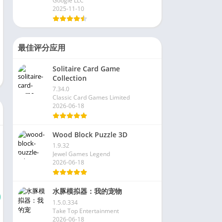
Google LLC
2025-11-10
最佳评分应用
Solitaire Card Game
Collection
7.34.0
Classic Card Games Limited
2026-06-18
Wood Block Puzzle 3D
1.9.32
Jewel Games Legend
2026-06-18
水豚模拟器：我的宠物
1.5.0.334
Take Top Entertainment
2026-06-18