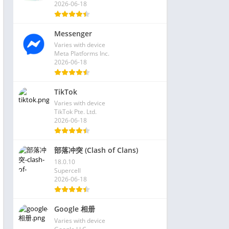
2026-06-18
Messenger
Varies with device
Meta Platforms Inc.
2026-06-18
TikTok
Varies with device
TikTok Pte. Ltd.
2026-06-18
部落冲突 (Clash of Clans)
18.0.10
Supercell
2026-06-18
Google 相册
Varies with device