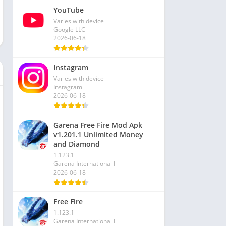
YouTube
Varies with device
Google LLC
2026-06-18
Instagram
Varies with device
Instagram
2026-06-18
Garena Free Fire Mod Apk
v1.201.1 Unlimited Money
and Diamond
1.123.1
Garena International I
2026-06-18
Free Fire
1.123.1
Garena International I