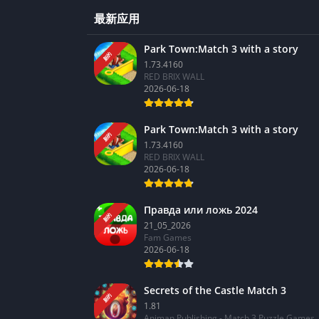
最新应用
Park Town:Match 3 with a story
新的
1.73.4160
RED BRIX WALL
2026-06-18
Park Town:Match 3 with a story
新的
1.73.4160
RED BRIX WALL
2026-06-18
Правда или ложь 2024
新的
21_05_2026
Fam Games
2026-06-18
Secrets of the Castle Match 3
新的
1.81
Animan Publishing - Match 3 Puzzle Games