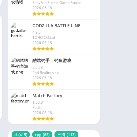
EasyFun Puzzle Game Studio
2026-06-18
GODZILLA BATTLE LINE
4.9.0
TOHO CO.Ltd
2026-06-18
酷炫钓手 – 钓鱼游戏
2.0.28
2nd Reality s.r.o.
2026-06-18
Match Factory!
1.50.81
Peak
2026-06-18
d
(415)
rpg
(83)
三消
(113)