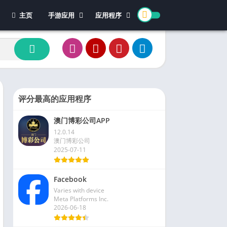
主页
手游应用
应用程序
休闲游戏
体育
冒险游戏
办公
模拟游戏
新闻杂志
动作游戏
视频播放和编辑
卡牌游戏
评分最高的应用程序
街机游戏
澳门博彩公司APP
教育游戏
12.0.14
角色扮演
澳门博彩公司
2025-07-11
文字游戏
益智游戏
Facebook
竞速游戏
Varies with device
策略游戏
Meta Platforms Inc.
2026-06-18