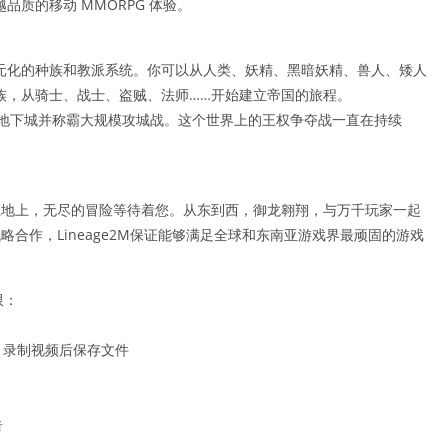
越品质的移动 MMORPG 体验。
元化的种族和教派系统。你可以从人类、妖精、黑暗妖精、兽人、矮人
族，从骑士、战士、盗贼、法师……开始建立帝国的旅程。
征服地下城并称霸大规模攻城战。这个世界上的王权争夺战一直在持续
米的土地上，无尽的冒险等待着您。从东到西，御龙翱翔，与万千玩家一起
的战略合作，Lineage2M保证能够满足全球和东南亚游戏界最顽固的游戏
限：
、录制视频后保存文件
告