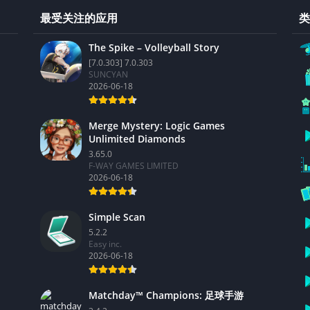
最受关注的应用
类
The Spike – Volleyball Story
[7.0.303] 7.0.303
SUNCYAN
2026-06-18
Merge Mystery: Logic Games
Unlimited Diamonds
3.65.0
F-WAY GAMES LIMITED
2026-06-18
Simple Scan
5.2.2
Easy inc.
2026-06-18
Matchday™ Champions: 足球手游