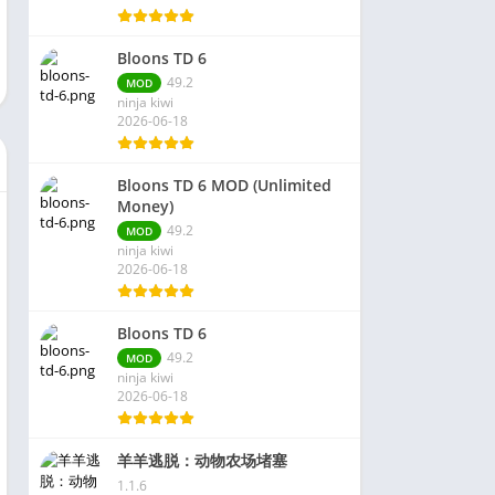
Bloons TD 6
49.2
MOD
ninja kiwi
2026-06-18
Bloons TD 6 MOD (Unlimited
Money)
49.2
MOD
ninja kiwi
2026-06-18
Bloons TD 6
49.2
MOD
ninja kiwi
2026-06-18
羊羊逃脱：动物农场堵塞
1.1.6