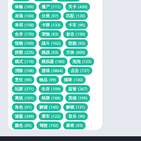
体验
(169)
僵尸
(111)
关卡
(430)
农场
(100)
分类
(97)
匹配
(120)
单词
(158)
卡牌
(133)
卡车
(95)
合并
(170)
宠物
(83)
射击
(150)
怪物
(100)
战斗
(162)
技能
(93)
拼图
(225)
挑战
(93)
方块
(600)
模式
(119)
模拟器
(180)
泡泡
(123)
消除
(108)
游戏
(3864)
点击
(137)
烹饪
(90)
物品
(99)
猫咪
(130)
玩家
(271)
生存
(109)
益智
(267)
离线
(101)
纸牌
(188)
英雄
(195)
角色
(91)
解谜
(140)
解锁
(131)
谜题
(349)
赛车
(122)
音乐
(96)
颜色
(85)
驾驶
(192)
麻将
(93)