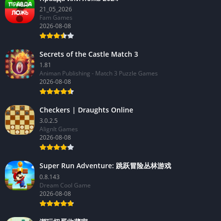
21_05_2026
Fam Games
2026-08-08
Secrets of the Castle Match 3
1.81
Animan Publishing - Match 3 Puzzle Games
2026-08-08
Checkers | Draughts Online
3.0.2.5
AlignIt Games
2026-08-08
Super Run Adventure: 跳跃冒险丛林游戏
0.8.143
Dream Cool Game
2026-08-08