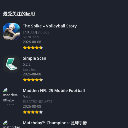
最受关注的应用
The Spike – Volleyball Story
[7.0.303] 7.0.303
SUNCYAN
2026-08-08
Simple Scan
5.2.2
Easy inc.
2026-08-08
Madden NFL 25 Mobile Football
9.4.4
ELECTRONIC ARTS
2026-08-08
Matchday™ Champions: 足球手游