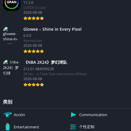
11.2.6
LUXZA Co.Ltd.
2026-08-08
Glowee – Shine in Every Pixel
6.0.0
KosmoLizer
2026-08-08
《NBA 2K24》梦幻球队
212.01.484939228
2K Inc. - a Take-Two Interactive affiliate
2026-08-08
类别
Acción
Communication
个性定制
Entertainment