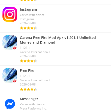
Instagram
Varies with device
Instagram
2026-08-08
Garena Free Fire Mod Apk v1.201.1 Unlimited
Money and Diamond
1.123.1
Garena International I
2026-08-08
Free Fire
1.123.1
Garena International I
2026-08-08
Messenger
Varies with device
Meta Platforms Inc.