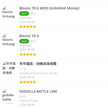
Bloons TD 6 MOD (Unlimited Money)
49.2
MOD
ninja kiwi
2026-08-08
Bloons TD 6
49.2
MOD
ninja kiwi
2026-08-08
羊羊逃脱：动物农场堵塞
1.1.6
EasyFun Puzzle Game Studio
2026-08-08
GODZILLA BATTLE LINE
4.9.0
TOHO CO.Ltd
2026-08-08