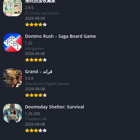
潮玩扭蛋收藏家
2.9.5
31 Dress up Games
2026-08-08
Domino Rush – Saga Board Game
1.22
inhi games
2026-08-08
Grand – قراند
5.0.6
Shanab for Digital Games
2026-08-08
Doomsday Shelter: Survival
1.26.200
Triathlon HK
2026-08-08