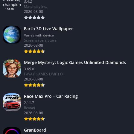
3.4.2
Matchday Inc.
2026-08-08
Earth 3D Live Wallpaper
Varies with device
Screensavers Store
2026-08-08
Merge Mystery: Logic Games Unlimited Diamonds
3.65.0
F-WAY GAMES LIMITED
2026-08-08
Race Max Pro – Car Racing
2.11.7
Revani
2026-08-08
GranBoard