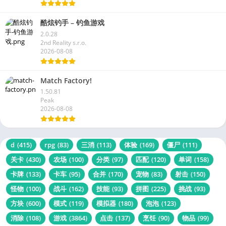
酷炫钓手 – 钓鱼游戏
2.0.28
2nd Reality s.r.o.
2026-08-08
Match Factory!
1.50.81
Peak
2026-08-08
d
(415)
rpg
(83)
三消
(113)
体验
(169)
僵尸
(111)
关卡
(430)
农场
(100)
分类
(97)
匹配
(120)
单词
(158)
卡牌
(133)
卡车
(95)
合并
(170)
宠物
(83)
射击
(150)
怪物
(100)
战斗
(162)
技能
(93)
拼图
(225)
挑战
(93)
方块
(600)
模式
(119)
模拟器
(180)
泡泡
(123)
消除
(108)
游戏
(3864)
点击
(137)
烹饪
(90)
物品
(99)