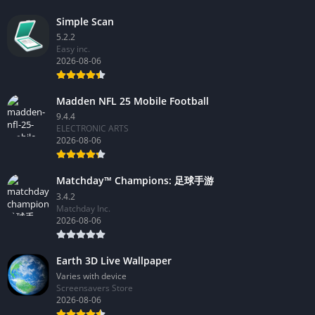
Simple Scan
5.2.2
Easy inc.
2026-08-06
Madden NFL 25 Mobile Football
9.4.4
ELECTRONIC ARTS
2026-08-06
Matchday™ Champions: 足球手游
3.4.2
Matchday Inc.
2026-08-06
Earth 3D Live Wallpaper
Varies with device
Screensavers Store
2026-08-06