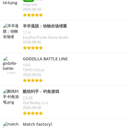
ninja kiwi
2026-08-06
羊羊逃脱：动物农场堵塞
1.1.6
EasyFun Puzzle Game Studio
2026-08-06
GODZILLA BATTLE LINE
4.9.0
TOHO CO.Ltd
2026-08-06
酷炫钓手 – 钓鱼游戏
2.0.28
2nd Reality s.r.o.
2026-08-06
Match Factory!