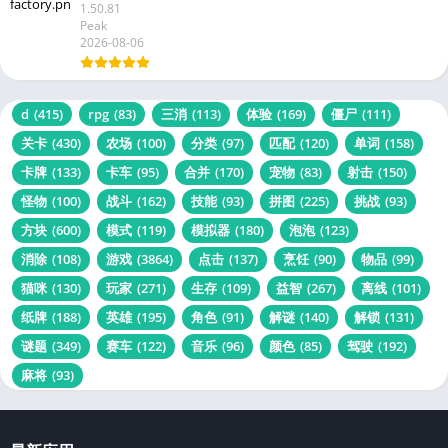
1.50.81
Peak
2026-08-06
d
(415)
rpg
(83)
三消
(113)
体验
(169)
僵尸
(111)
关卡
(430)
农场
(100)
分类
(97)
匹配
(120)
单词
(158)
卡牌
(133)
卡车
(95)
合并
(170)
宠物
(83)
射击
(150)
怪物
(100)
战斗
(162)
技能
(93)
拼图
(225)
挑战
(93)
方块
(600)
模式
(119)
模拟器
(180)
泡泡
(123)
消除
(108)
游戏
(3864)
点击
(137)
烹饪
(90)
物品
(99)
猫咪
(130)
玩家
(271)
生存
(109)
益智
(267)
离线
(101)
纸牌
(188)
英雄
(195)
角色
(91)
解谜
(140)
解锁
(131)
谜题
(349)
赛车
(122)
音乐
(96)
颜色
(85)
驾驶
(192)
麻将
(93)