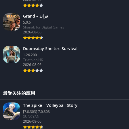
Grand – قراند
5.0.6
Shanab for Digital Games
2026-08-06
Doomsday Shelter: Survival
1.26.200
Triathlon HK
2026-08-06
最受关注的应用
The Spike – Volleyball Story
[7.0.303] 7.0.303
SUNCYAN
2026-08-06