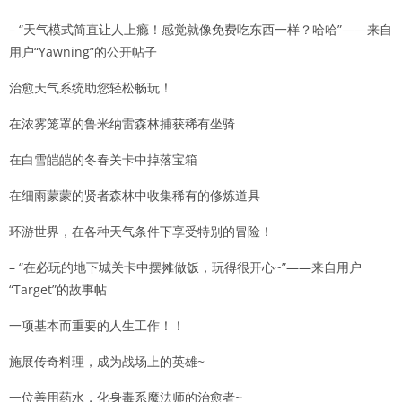
– “天气模式简直让人上瘾！感觉就像免费吃东西一样？哈哈”——来自
用户“Yawning”的公开帖子
治愈天气系统助您轻松畅玩！
在浓雾笼罩的鲁米纳雷森林捕获稀有坐骑
在白雪皑皑的冬春关卡中掉落宝箱
在细雨蒙蒙的贤者森林中收集稀有的修炼道具
环游世界，在各种天气条件下享受特别的冒险！
– “在必玩的地下城关卡中摆摊做饭，玩得很开心~”——来自用户
“Target”的故事帖
一项基本而重要的人生工作！！
施展传奇料理，成为战场上的英雄~
一位善用药水，化身毒系魔法师的治愈者~