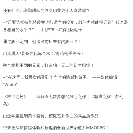
还有什么比辛勤耕耘的终身职业更令人喜爱呢？
– “只要选择技能特质并进行适当的投资，战斗力就能提升到与传奇装
备相当的水平？”——用户“Best”的社区帖子
通过职业定制，创造出前所未有的职业？！
坦克猎人/装备强化炼金术士/毒药枪手等等！
融合意想不到的元素，打造独一无二的衍生职业！
– “在这里，我再次感受到了当时的情感和氛围。”——媒体编辑
“White”
《救世之树》——承载着无数梦想的雄心之作，《救世之树：梦幻
岛》
由金学圭担纲美术监督、樱庭基井作曲的高品质作品
带来更深层情感体验和乐趣的全新世界治愈系MMORPG！