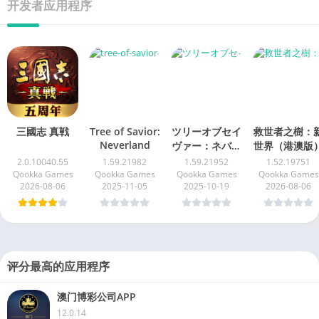
开发者应用程序
三國志 真戦
Tree of Savior:
ツリーオブセイ
救世者之樹：
Neverland
ヴァー：ネバー
世界（港澳版
ランド
2.0.10040.55
1.59.21982
1.59.21952
1.52.19751
Qookka Games
Qookka Games
Qookka Games
Qookka Games
2026-08-06
2025-11-05
2025-10-19
2026-08-06
评分最高的应用程序
澳门博彩公司APP
12.0.14