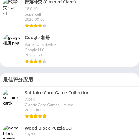
部落冲突 (Clash of Clans)
18.0.10
Supercell
2026-08-06
Google 相册
Varies with device
Google LLC
2025-11-10
最佳评分应用
Solitaire Card Game Collection
7.34.0
Classic Card Games Limited
2026-08-06
Wood Block Puzzle 3D
1.9.32