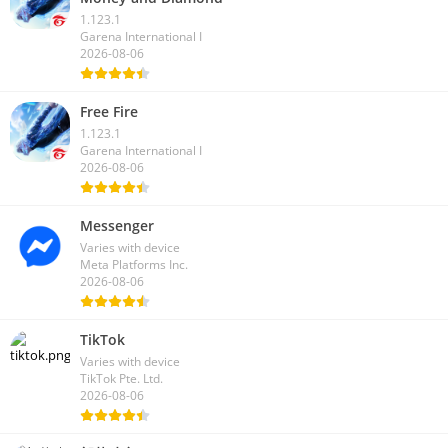
1.123.1
Garena International I
2026-08-06
Free Fire
1.123.1
Garena International I
2026-08-06
Messenger
Varies with device
Meta Platforms Inc.
2026-08-06
TikTok
Varies with device
TikTok Pte. Ltd.
2026-08-06