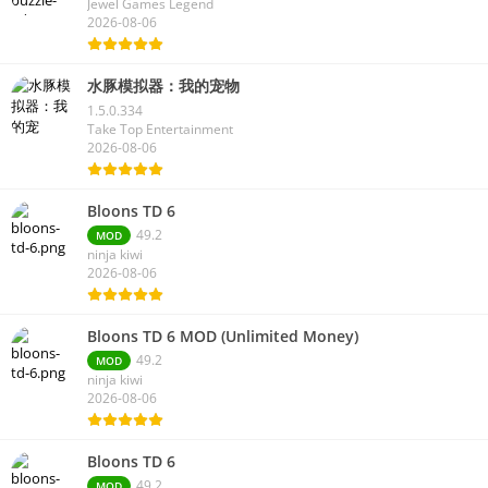
Jewel Games Legend
2026-08-06
水豚模拟器：我的宠物
1.5.0.334
Take Top Entertainment
2026-08-06
Bloons TD 6
49.2
MOD
ninja kiwi
2026-08-06
Bloons TD 6 MOD (Unlimited Money)
49.2
MOD
ninja kiwi
2026-08-06
Bloons TD 6
49.2
MOD