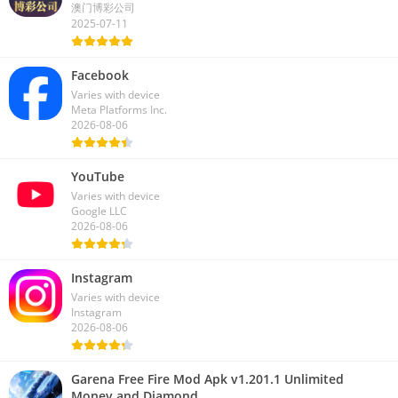
澳门博彩公司
2025-07-11
Facebook
Varies with device
Meta Platforms Inc.
2026-08-06
YouTube
Varies with device
Google LLC
2026-08-06
Instagram
Varies with device
Instagram
2026-08-06
Garena Free Fire Mod Apk v1.201.1 Unlimited
Money and Diamond