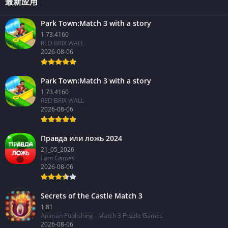
最新应用
Park Town:Match 3 with a story
1.73.4160
RED BRIX WALL
2026-08-06
Park Town:Match 3 with a story
1.73.4160
RED BRIX WALL
2026-08-06
Правда или ложь 2024
21_05_2026
Fam Games
2026-08-06
Secrets of the Castle Match 3
1.81
Animan Publishing - Match 3 Puzzle Games
2026-08-06