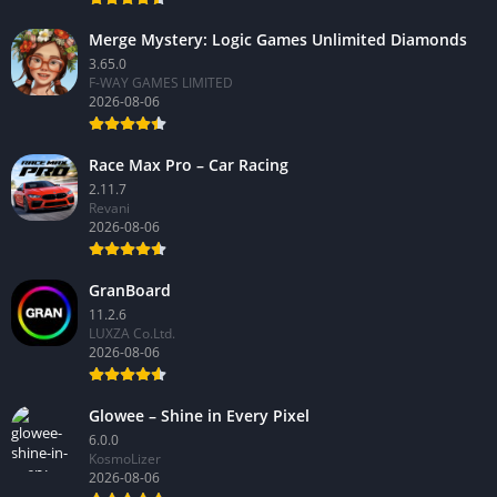
Merge Mystery: Logic Games Unlimited Diamonds
3.65.0
F-WAY GAMES LIMITED
2026-08-06
Race Max Pro – Car Racing
2.11.7
Revani
2026-08-06
GranBoard
11.2.6
LUXZA Co.Ltd.
2026-08-06
Glowee – Shine in Every Pixel
6.0.0
KosmoLizer
2026-08-06