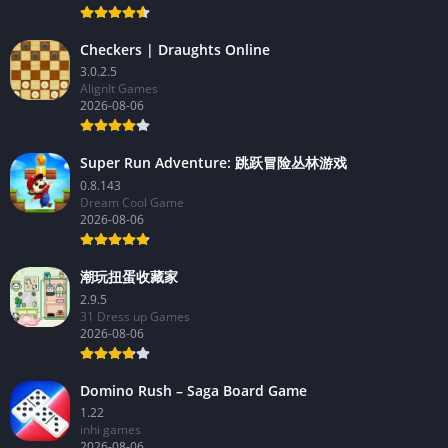
Checkers | Draughts Online
3.0.2.5
AlignIt Games
2026-08-06
Super Run Adventure: 跳跃冒险丛林游戏
0.8.143
Dream Cool Game
2026-08-06
潮玩扭蛋收藏家
2.9.5
31 Dress up Games
2026-08-06
Domino Rush – Saga Board Game
1.22
inhi games
2026-08-06