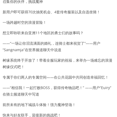
召集你的伙伴，挑战魔神
新用户即可获得70次抽奖机会、4套传奇服装以及自选坐骑！
一场跨越时空的浪漫冒险！
想立即聆听来自亚洲11个地区的勇士们的故事吗？
——“一场让你泪流满面的婚礼，连骑士都来祝贺了”——用户
“Sangnamja”在世界频道聊天中说道
树缘系统终于开放了！带着全服玩家的祝福，来举办一场难忘的浪漫
树缘仪式吧！
专属于你们两人的专属空间——在公共花园中共同创造幸福回忆！
——“相信我！一起打败BOSS，获得传奇物品吧！” ——用户“Euiry”
在骑士频道聊天中写道
前所未有的地下城战斗体验！强力魔神登场！
快来与好友联手，迎接新的挑战吧！