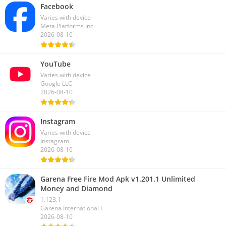
Facebook
Varies with device
Meta Platforms Inc.
2026-08-10
YouTube
Varies with device
Google LLC
2026-08-10
Instagram
Varies with device
Instagram
2026-08-10
Garena Free Fire Mod Apk v1.201.1 Unlimited
Money and Diamond
1.123.1
Garena International I
2026-08-10