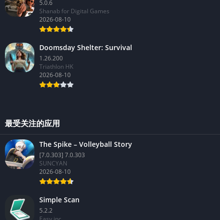
5.0.6
Shanab for Digital Games
2026-08-10
Doomsday Shelter: Survival
1.26.200
Triathlon HK
2026-08-10
最受关注的应用
The Spike – Volleyball Story
[7.0.303] 7.0.303
SUNCYAN
2026-08-10
Simple Scan
5.2.2
Easy inc.