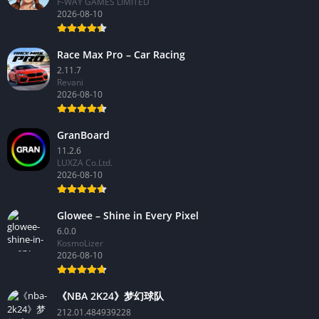
F-WAY GAMES LIMITED
2026-08-10
Race Max Pro – Car Racing
2.11.7
Revani
2026-08-10
GranBoard
11.2.6
LUXZA Co.Ltd.
2026-08-10
Glowee – Shine in Every Pixel
6.0.0
KosmoLizer
2026-08-10
《NBA 2K24》梦幻球队
212.01.484939228