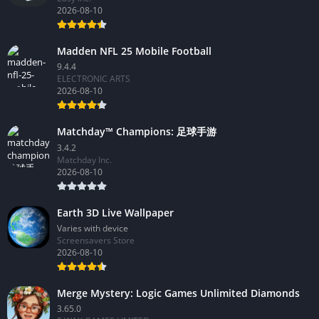
2026-08-10
Madden NFL 25 Mobile Football
9.4.4
ELECTRONIC ARTS
2026-08-10
Matchday™ Champions: 足球手游
3.4.2
Matchday Inc.
2026-08-10
Earth 3D Live Wallpaper
Varies with device
Screensavers Store
2026-08-10
Merge Mystery: Logic Games Unlimited Diamonds
3.65.0