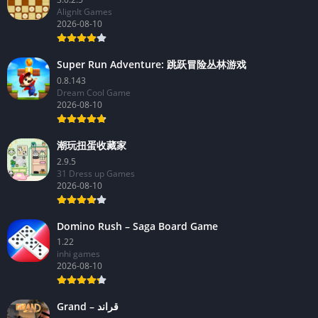
AlignIt Games
2026-08-10
Super Run Adventure: 跳跃冒险丛林游戏
0.8.143
Dream Cool Game
2026-08-10
潮玩扭蛋收藏家
2.9.5
31 Dress up Games
2026-08-10
Domino Rush – Saga Board Game
1.22
inhi games
2026-08-10
Grand – قراند