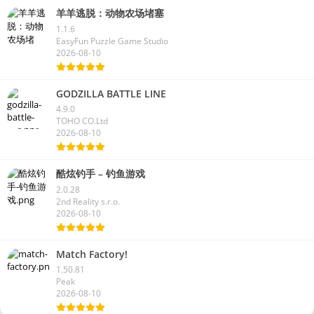
羊羊逃脱：动物农场堵塞
1.1.6
EasyFun Puzzle Game Studio
2026-08-10
GODZILLA BATTLE LINE
4.9.0
TOHO CO.Ltd
2026-08-10
酷炫钓手 – 钓鱼游戏
2.0.28
2nd Reality s.r.o.
2026-08-10
Match Factory!
1.50.81
Peak
2026-08-10