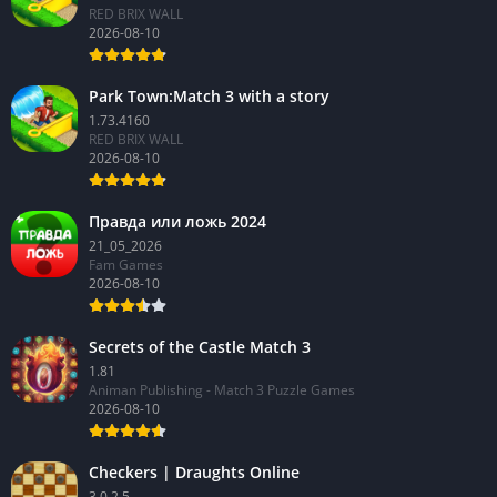
RED BRIX WALL
2026-08-10
Park Town:Match 3 with a story
1.73.4160
RED BRIX WALL
2026-08-10
Правда или ложь 2024
21_05_2026
Fam Games
2026-08-10
Secrets of the Castle Match 3
1.81
Animan Publishing - Match 3 Puzzle Games
2026-08-10
Checkers | Draughts Online
3.0.2.5