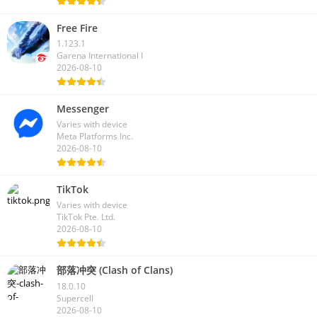
Free Fire
1.123.1
Garena International I
2026-08-10
Messenger
Varies with device
Meta Platforms Inc.
2026-08-10
TikTok
Varies with device
TikTok Pte. Ltd.
2026-08-10
部落冲突 (Clash of Clans)
18.0.10
Supercell
2026-08-10