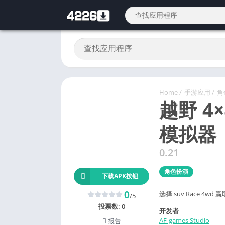
Home
/
手游应用
/
角
越野 4
模拟器
0.21
角色扮演
下载APK按钮
0
选择 suv Race 4wd
/5
投票数:
0
开发者
AF-games Studio
报告