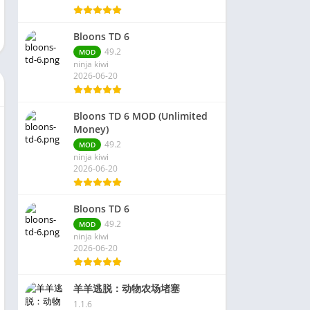
Bloons TD 6
49.2
MOD
ninja kiwi
2026-06-20
Bloons TD 6 MOD (Unlimited
Money)
49.2
MOD
ninja kiwi
2026-06-20
Bloons TD 6
49.2
MOD
ninja kiwi
2026-06-20
羊羊逃脱：动物农场堵塞
1.1.6