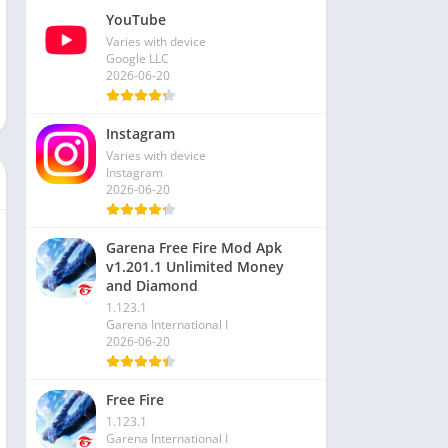
YouTube
Varies with device
Google LLC
2026-06-20
Instagram
Varies with device
Instagram
2026-06-20
Garena Free Fire Mod Apk
v1.201.1 Unlimited Money
and Diamond
1.123.1
Garena International I
2026-06-20
Free Fire
1.123.1
Garena International I