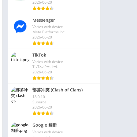
2026-06-20
Messenger
Varies with device
Meta Platforms Inc.
2026-06-20
TikTok
Varies with device
TikTok Pte. Ltd.
2026-06-20
部落冲突 (Clash of Clans)
18.0.10
Supercell
2026-06-20
Google 相册
Varies with device