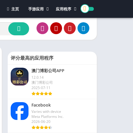
主页
手游应用
应用程序
休闲游戏
体育
冒险游戏
办公
模拟游戏
新闻杂志
动作游戏
视频播放和编辑
卡牌游戏
评分最高的应用程序
街机游戏
澳门博彩公司APP
教育游戏
12.0.14
角色扮演
澳门博彩公司
2025-07-11
文字游戏
益智游戏
Facebook
竞速游戏
Varies with device
策略游戏
Meta Platforms Inc.
2026-06-20