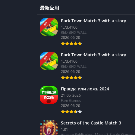
最新应用
Park Town:Match 3 with a story
新的
1.73.4160
RED BRIX WALL
2026-06-20
Park Town:Match 3 with a story
新的
1.73.4160
RED BRIX WALL
2026-06-20
Правда или ложь 2024
21_05_2026
Fam Games
2026-06-20
Secrets of the Castle Match 3
1.81
Animan Publishing - Match 3 Puzzle Games