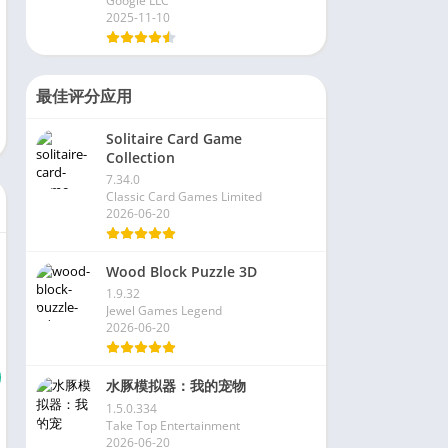
Google LLC
2025-11-10
最佳评分应用
Solitaire Card Game
Collection
7.34.0
Classic Card Games Limited
2026-06-20
Wood Block Puzzle 3D
1.9.32
Jewel Games Legend
2026-06-20
水豚模拟器：我的宠物
1.5.0.334
Take Top Entertainment
2026-06-20