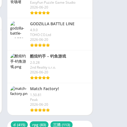
EasyFun Puzzle Game Studio
2026-06-20
GODZILLA BATTLE LINE
4.9.0
TOHO CO.Ltd
2026-06-20
酷炫钓手 – 钓鱼游戏
2.0.28
2nd Reality s.r.o.
2026-06-20
Match Factory!
1.50.81
Peak
2026-06-20
d
(415)
rpg
(83)
三消
(113)