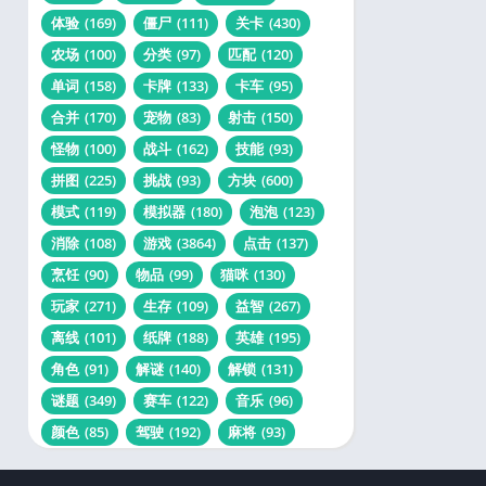
体验
(169)
僵尸
(111)
关卡
(430)
农场
(100)
分类
(97)
匹配
(120)
单词
(158)
卡牌
(133)
卡车
(95)
合并
(170)
宠物
(83)
射击
(150)
怪物
(100)
战斗
(162)
技能
(93)
拼图
(225)
挑战
(93)
方块
(600)
模式
(119)
模拟器
(180)
泡泡
(123)
消除
(108)
游戏
(3864)
点击
(137)
烹饪
(90)
物品
(99)
猫咪
(130)
玩家
(271)
生存
(109)
益智
(267)
离线
(101)
纸牌
(188)
英雄
(195)
角色
(91)
解谜
(140)
解锁
(131)
谜题
(349)
赛车
(122)
音乐
(96)
颜色
(85)
驾驶
(192)
麻将
(93)