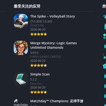
最受关注的应用
类
The Spike – Volleyball Story
[7.0.303] 7.0.303
SUNCYAN
2026-06-20
Merge Mystery: Logic Games
Unlimited Diamonds
3.65.0
F-WAY GAMES LIMITED
2026-06-20
Simple Scan
5.2.2
Easy inc.
2026-06-20
Matchday™ Champions: 足球手游