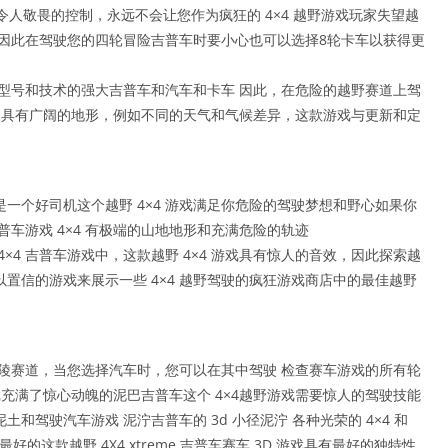
形和令人敬畏的控制，永远不会让您作为疯狂的 4×4 越野游戏玩家失望越
性，因此在驾驶您的四轮冒险吉普车时要小心也可以选择8轮卡车以获得更
最新型号和技术的强大吉普车和汽车和卡车 因此，在危险的越野赛道上驾
模拟器具有广阔的地形，例如不同的天气和气候差异，这款游戏与更新和定
一个好司机这个越野 4×4 游戏满足你危险的驾驶梦想和野心如果你
车游戏 4×4 有极端的山地地形和充满危险的轨迹
×4 吉普车游戏中，这款越野 4×4 游戏具有惊人的音效，因此探索越
置信的游戏来展示一些 4×4 越野驾驶的疯狂游戏商店中的最佳越野
的丘陵赛道，当您选择汽车时，您可以在其中驾驶 检查赛车游戏的所有轮
戏充满了惊心动魄的泥巴吉普车这个 4×4越野游戏需要惊人的驾驶技能
驾驶汽车游戏 泥泞吉普车的 3d 小径泥泞 各种光荣的 4×4 和
最好的这款越野 4X4 xtreme 吉普车赛车 3D 游戏具有最好的独特性