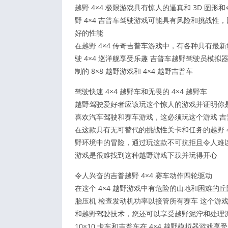
越野 4×4 极限游戏具有惊人的逼真和 3D 图
野 4×4 吉普车驾驶游戏可能具有风险和挑战
好的性能
在越野 4×4 传奇吉普车游戏中，有各种具有
驶 4×4 巡洋舰享受乐趣 吉普车越野驾驶员
制的 8×8 越野游戏和 4×4 越野吉普车
驾驶快速 4×4 越野车和无畏的 4×4 越野车
越野驾驶爱好者应该玩这个惊人的游戏并证明你是
喜欢汽车驾驶和赛车游戏，这必须玩这个游戏 吉普
在这款具有无可替代的挑战性关卡和任务的越野 4
野环境中的冒险，通过玩这款不可抗拒且令人难以
游戏是很难找到这种越野游戏下载并玩得开心
令人兴奋的吉普越野 4×4 赛车动作四轮驱动
在这个 4×4 越野游戏中有危险的山地和困难
胎压机 检查发动机功率以接管所有赛车 这个游
和越野驾驶技术，您还可以享受越野泥泞和处理泥土和
10×10 卡车和吉普车在 4×4 越野模拟器游戏享受