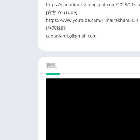
https://canadianrig.blogspot.com/2023/11/ca
[官方 YouTube]
https://www.youtube.com/@mairakhan8434
[联系我们]
canadianrig@gmail.com
视频