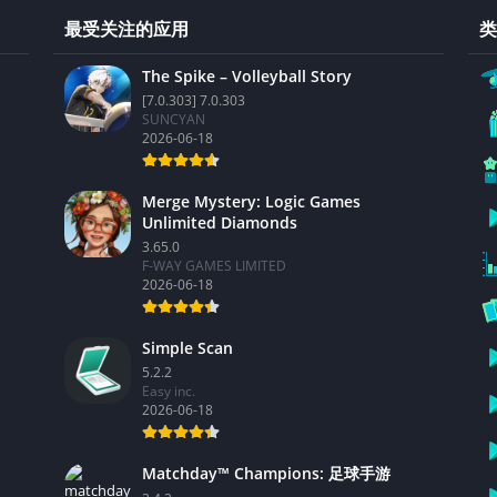
最受关注的应用
类
The Spike – Volleyball Story
[7.0.303] 7.0.303
SUNCYAN
2026-06-18
Merge Mystery: Logic Games
Unlimited Diamonds
3.65.0
F-WAY GAMES LIMITED
2026-06-18
Simple Scan
5.2.2
Easy inc.
2026-06-18
Matchday™ Champions: 足球手游