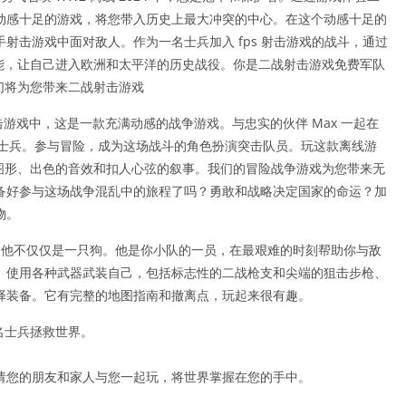
动感十足的游戏，将您带入历史上最大冲突的中心。在这个动感十足的
射击游戏中面对敌人。作为一名士兵加入 fps 射击游戏的战斗，通过
技能，让自己进入欧洲和太平洋的历史战役。你是二战射击游戏免费军队
我们将为您带来二战射击游戏
战射击游戏中，这是一款充满动感的战争游戏。与忠实的伙伴 Max 一起在
成为士兵。参与冒险，成为这场战斗的角色扮演突击队员。玩这款离线游
 图形、出色的音效和扣人心弦的叙事。我们的冒险战争游戏为您带来无
备好参与这场战争混乱中的旅程了吗？勇敢和战略决定国家的命运？加
物。
程，他不仅仅是一只狗。他是你小队的一员，在最艰难的时刻帮助你与敌
。使用各种武器武装自己，包括标志性的二战枪支和尖端的狙击步枪、
择装备。它有完整的地图指南和撤离点，玩起来很有趣。
一名士兵拯救世界。
请您的朋友和家人与您一起玩，将世界掌握在您的手中。