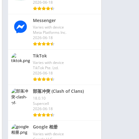
2026-06-18
Messenger
Varies with device
Meta Platforms Inc.
2026-06-18
TikTok
Varies with device
TikTok Pte. Ltd.
2026-06-18
部落冲突 (Clash of Clans)
18.0.10
Supercell
2026-06-18
Google 相册
Varies with device