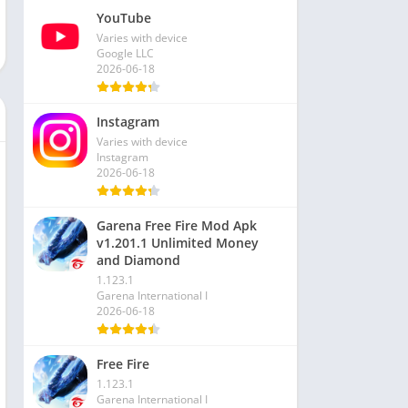
YouTube
Varies with device
Google LLC
2026-06-18
Instagram
Varies with device
Instagram
2026-06-18
Garena Free Fire Mod Apk
v1.201.1 Unlimited Money
and Diamond
1.123.1
Garena International I
2026-06-18
Free Fire
1.123.1
Garena International I