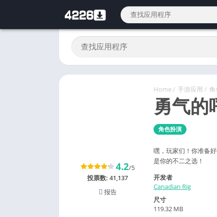
Home
/
手游应用
/
角
勇气的
角色扮演
嘿，玩家们！你准备好
是你的不二之选！
4.2
/5
开发者
投票数:
41,137
Canadian Rig
报告
尺寸
119.32 MB