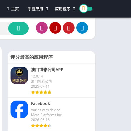
主页
手游应用
应用程序
休闲游戏
体育
冒险游戏
办公
模拟游戏
新闻杂志
动作游戏
视频播放和编辑
卡牌游戏
评分最高的应用程序
街机游戏
澳门博彩公司APP
教育游戏
12.0.14
角色扮演
澳门博彩公司
2025-07-11
文字游戏
益智游戏
Facebook
竞速游戏
Varies with device
策略游戏
Meta Platforms Inc.
2026-06-18