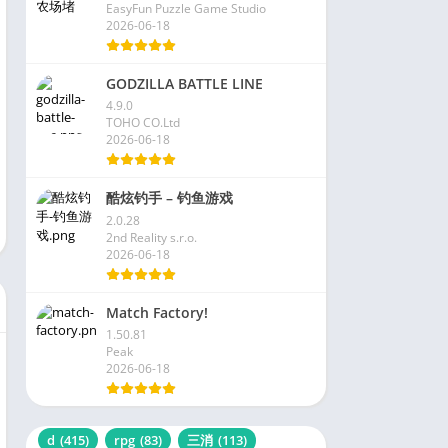
EasyFun Puzzle Game Studio
2026-06-18
GODZILLA BATTLE LINE
4.9.0
TOHO CO.Ltd
2026-06-18
酷炫钓手 – 钓鱼游戏
2.0.28
2nd Reality s.r.o.
2026-06-18
Match Factory!
1.50.81
Peak
2026-06-18
d
(415)
rpg
(83)
三消
(113)