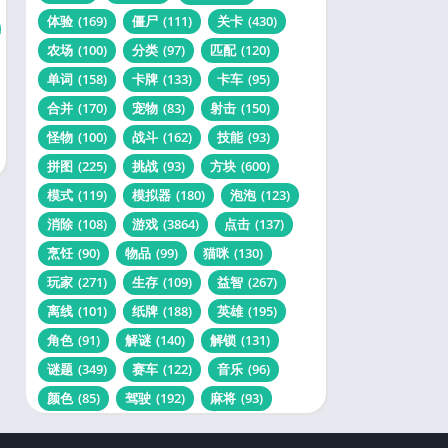
体验
(169)
僵尸
(111)
关卡
(430)
农场
(100)
分类
(97)
匹配
(120)
单词
(158)
卡牌
(133)
卡车
(95)
合并
(170)
宠物
(83)
射击
(150)
怪物
(100)
战斗
(162)
技能
(93)
拼图
(225)
挑战
(93)
方块
(600)
模式
(119)
模拟器
(180)
泡泡
(123)
消除
(108)
游戏
(3864)
点击
(137)
烹饪
(90)
物品
(99)
猫咪
(130)
玩家
(271)
生存
(109)
益智
(267)
离线
(101)
纸牌
(188)
英雄
(195)
角色
(91)
解谜
(140)
解锁
(131)
谜题
(349)
赛车
(122)
音乐
(96)
颜色
(85)
驾驶
(192)
麻将
(93)