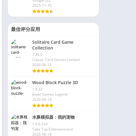
Google LLC
2025-11-10
最佳评分应用
Solitaire Card Game
Collection
7.34.0
Classic Card Games Limited
2026-06-18
Wood Block Puzzle 3D
1.9.32
Jewel Games Legend
2026-06-18
水豚模拟器：我的宠物
1.5.0.334
Take Top Entertainment
2026-06-18