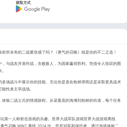
获取方式
验前所未有的二战紧张感了吗？《勇气的召唤》就是你的不二之选！
中，与战友并肩作战，击败敌人，为国家赢得胜利。凭借令人惊叹的图
央。
的多场战斗中展示你的技能。无论你是喜欢枪林弹雨还是采取更具战术
可能性来主宰战场。
，体验二战士兵的情感旅程。从诺曼底的海滩到柏林的街道，每个任务
一起玩第一人称射击游戏的乐趣。世界大战军队游戏世界大战游戏离线
勇气召唤 WW2 离线 2024 中，您是冠军和保护者。通过游戏体验二