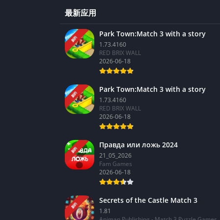
最新应用
Park Town:Match 3 with a story
新的
1.73.4160
RED BRIX WALL
2026-06-18
Park Town:Match 3 with a story
新的
1.73.4160
RED BRIX WALL
2026-06-18
Правда или ложь 2024
新的
21_05_2026
Fam Games
2026-06-18
Secrets of the Castle Match 3
新的
1.81
Animan Publishing - Match 3 Puzzle Games