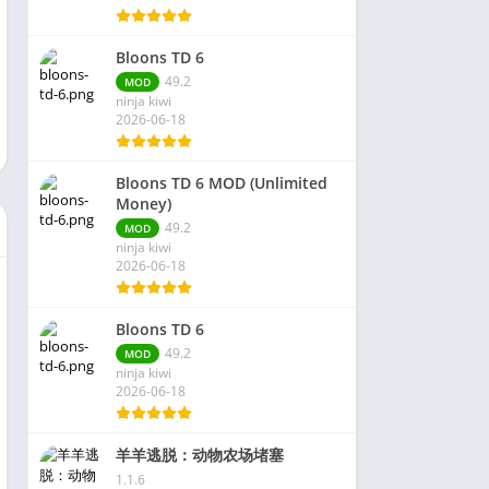
Bloons TD 6
49.2
MOD
ninja kiwi
2026-06-18
Bloons TD 6 MOD (Unlimited
Money)
49.2
MOD
ninja kiwi
2026-06-18
Bloons TD 6
49.2
MOD
ninja kiwi
2026-06-18
羊羊逃脱：动物农场堵塞
1.1.6