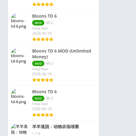
Bloons TD 6
49.2
MOD
ninja kiwi
2026-06-18
Bloons TD 6 MOD (Unlimited
Money)
49.2
MOD
ninja kiwi
2026-06-18
Bloons TD 6
49.2
MOD
ninja kiwi
2026-06-18
羊羊逃脱：动物农场堵塞
1.1.6