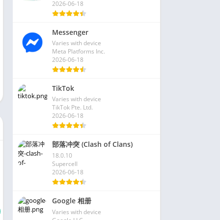
2026-06-18
Messenger
Varies with device
Meta Platforms Inc.
2026-06-18
TikTok
Varies with device
TikTok Pte. Ltd.
2026-06-18
部落冲突 (Clash of Clans)
18.0.10
Supercell
2026-06-18
Google 相册
Varies with device