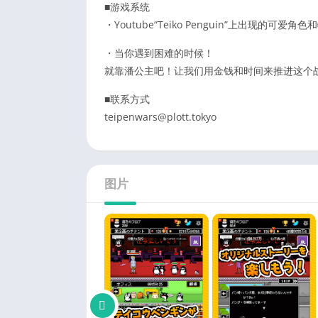
■游戏系统
・Youtube“Teiko Penguin”上出现
・当你遇到困难的时候！
就靠潘公主吧！让我们用金钱和时间来推进这个
■联系方式
teipenwars@plott.tokyo
图片