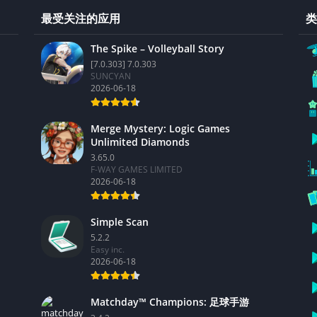
最受关注的应用
类
The Spike – Volleyball Story
[7.0.303] 7.0.303
SUNCYAN
2026-06-18
Merge Mystery: Logic Games
Unlimited Diamonds
3.65.0
F-WAY GAMES LIMITED
2026-06-18
Simple Scan
5.2.2
Easy inc.
2026-06-18
Matchday™ Champions: 足球手游