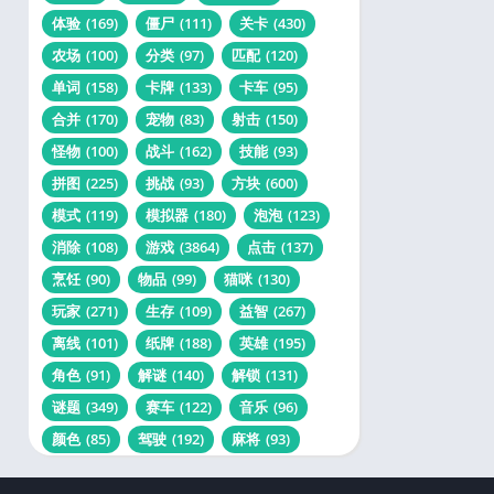
体验
(169)
僵尸
(111)
关卡
(430)
农场
(100)
分类
(97)
匹配
(120)
单词
(158)
卡牌
(133)
卡车
(95)
合并
(170)
宠物
(83)
射击
(150)
怪物
(100)
战斗
(162)
技能
(93)
拼图
(225)
挑战
(93)
方块
(600)
模式
(119)
模拟器
(180)
泡泡
(123)
消除
(108)
游戏
(3864)
点击
(137)
烹饪
(90)
物品
(99)
猫咪
(130)
玩家
(271)
生存
(109)
益智
(267)
离线
(101)
纸牌
(188)
英雄
(195)
角色
(91)
解谜
(140)
解锁
(131)
谜题
(349)
赛车
(122)
音乐
(96)
颜色
(85)
驾驶
(192)
麻将
(93)