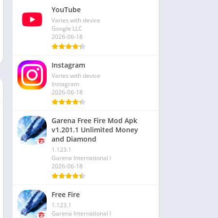
YouTube
Varies with device
Google LLC
2026-06-18
Instagram
Varies with device
Instagram
2026-06-18
Garena Free Fire Mod Apk
v1.201.1 Unlimited Money
and Diamond
1.123.1
Garena International I
2026-06-18
Free Fire
1.123.1
Garena International I