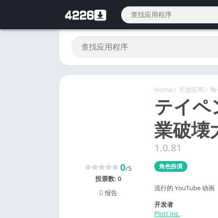
Home
/
手游应用
/
角
テイペ
業破壊
1.0.81
0
角色扮演
/5
投票数:
0
流行的 YouTube
报告
开发者
Plott Inc.