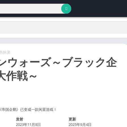
色扮演
ンウォーズ～ブラック企
大作戦～
 动画《帝国企鹅》已变成一款闲置游戏！
发射
更新
2023年11月8日
2025年9月4日