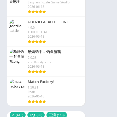
EasyFun Puzzle Game Studio
2026-06-18
GODZILLA BATTLE LINE
4.9.0
TOHO CO.Ltd
2026-06-18
酷炫钓手 – 钓鱼游戏
2.0.28
2nd Reality s.r.o.
2026-06-18
Match Factory!
1.50.81
Peak
2026-06-18
d
(415)
rpg
(83)
三消
(113)