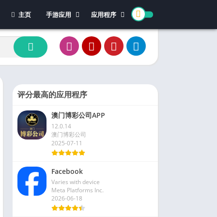
主页
手游应用
应用程序
休闲游戏
体育
冒险游戏
办公
模拟游戏
新闻杂志
动作游戏
视频播放和编辑
卡牌游戏
评分最高的应用程序
街机游戏
澳门博彩公司APP
教育游戏
12.0.14
角色扮演
澳门博彩公司
2025-07-11
文字游戏
益智游戏
Facebook
竞速游戏
Varies with device
策略游戏
Meta Platforms Inc.
2026-06-18