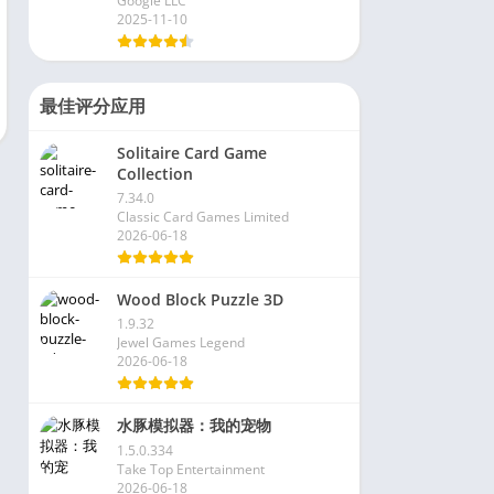
Google LLC
2025-11-10
最佳评分应用
Solitaire Card Game
Collection
7.34.0
Classic Card Games Limited
2026-06-18
Wood Block Puzzle 3D
1.9.32
Jewel Games Legend
2026-06-18
水豚模拟器：我的宠物
1.5.0.334
Take Top Entertainment
2026-06-18