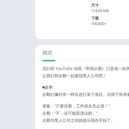
尺寸
114.93 MB
下载
100,000+
描述
流行的 YouTube 动画《帝国企鹅》已变成一款
让我们和企鹅一起摧毁黑人公司吧！
■故事
企鹅们像往常一样在进行某个项目。当我下班准
老板：“只要活着，工作就永无止境！”
企鹅：“不，这可能是违法的。”
企鹅与黑人公司之间的战斗现在开始了。