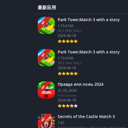
最新应用
Park Town:Match 3 with a story
新的
1.73.4160
RED BRIX WALL
2026-06-18
Park Town:Match 3 with a story
新的
1.73.4160
RED BRIX WALL
2026-06-18
Правда или ложь 2024
新的
21_05_2026
Fam Games
2026-06-18
Secrets of the Castle Match 3
新的
1.81
Animan Publishing - Match 3 Puzzle Games