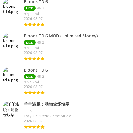
Bloons TD 6
49.2
MOD
ninja kiwi
2026-08-07
Bloons TD 6 MOD (Unlimited Money)
49.2
MOD
ninja kiwi
2026-08-07
Bloons TD 6
49.2
MOD
ninja kiwi
2026-08-07
羊羊逃脱：动物农场堵塞
1.1.6
EasyFun Puzzle Game Studio
2026-08-07