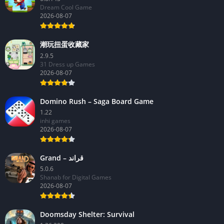
Dream Cool Game
2026-08-07
潮玩扭蛋收藏家
2.9.5
31 Dress up Games
2026-08-07
Domino Rush – Saga Board Game
1.22
inhi games
2026-08-07
Grand – قراند
5.0.6
Shanab for Digital Games
2026-08-07
Doomsday Shelter: Survival