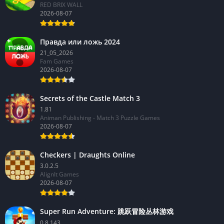
RED BRIX WALL
2026-08-07
Правда или ложь 2024
21_05_2026
Fam Games
2026-08-07
Secrets of the Castle Match 3
1.81
Animan Publishing - Match 3 Puzzle Games
2026-08-07
Checkers | Draughts Online
3.0.2.5
AlignIt Games
2026-08-07
Super Run Adventure: 跳跃冒险丛林游戏
0.8.143