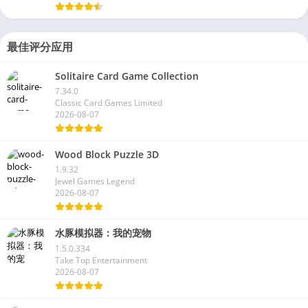
最佳评分应用
Solitaire Card Game Collection
7.34.0
Classic Card Games Limited
2026-08-07
Wood Block Puzzle 3D
1.9.32
Jewel Games Legend
2026-08-07
水豚模拟器：我的宠物
1.5.0.334
Take Top Entertainment
2026-08-07