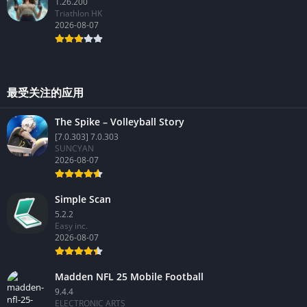
1.26.200
Triathlon HK
2026-08-07
最受关注的应用
The Spike – Volleyball Story
[7.0.303] 7.0.303
SUNCYAN
2026-08-07
Simple Scan
5.2.2
Easy inc.
2026-08-07
Madden NFL 25 Mobile Football
9.4.4
ELECTRONIC ARTS