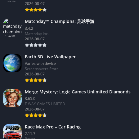
2026-08-07
Matchday™ Champions: 足球手游
3.4.2
Matchday Inc.
2026-08-07
Earth 3D Live Wallpaper
Varies with device
Screensavers Store
2026-08-07
Merge Mystery: Logic Games Unlimited Diamonds
3.65.0
F-WAY GAMES LIMITED
2026-08-07
Race Max Pro – Car Racing
2.11.7
Revani