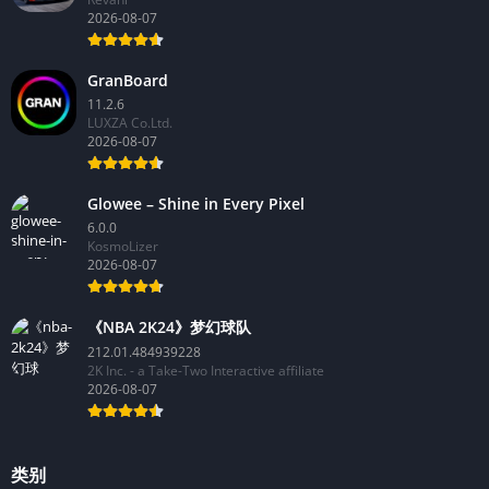
2026-08-07
GranBoard
11.2.6
LUXZA Co.Ltd.
2026-08-07
Glowee – Shine in Every Pixel
6.0.0
KosmoLizer
2026-08-07
《NBA 2K24》梦幻球队
212.01.484939228
2K Inc. - a Take-Two Interactive affiliate
2026-08-07
类别