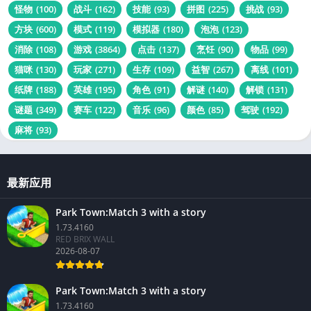
怪物
(100)
战斗
(162)
技能
(93)
拼图
(225)
挑战
(93)
方块
(600)
模式
(119)
模拟器
(180)
泡泡
(123)
消除
(108)
游戏
(3864)
点击
(137)
烹饪
(90)
物品
(99)
猫咪
(130)
玩家
(271)
生存
(109)
益智
(267)
离线
(101)
纸牌
(188)
英雄
(195)
角色
(91)
解谜
(140)
解锁
(131)
谜题
(349)
赛车
(122)
音乐
(96)
颜色
(85)
驾驶
(192)
麻将
(93)
最新应用
Park Town:Match 3 with a story
1.73.4160
RED BRIX WALL
2026-08-07
Park Town:Match 3 with a story
1.73.4160