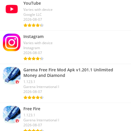
YouTube
Varies with device
Google LLC
2026-08-07
Instagram
Varies with device
Instagram
2026-08-07
Garena Free Fire Mod Apk v1.201.1 Unlimited
Money and Diamond
1.123.1
Garena International I
2026-08-07
Free Fire
1.123.1
Garena International I
2026-08-07