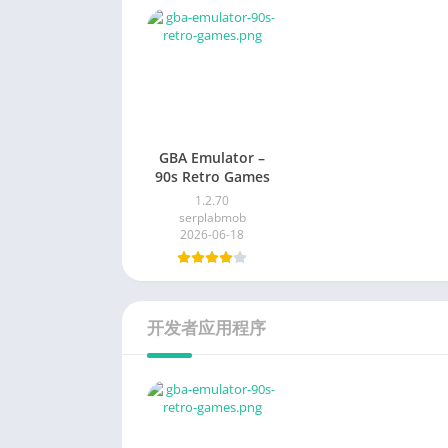
GBA Emulator –
90s Retro Games
1.2.70
serplabmob
2026-06-18
开发者应用程序