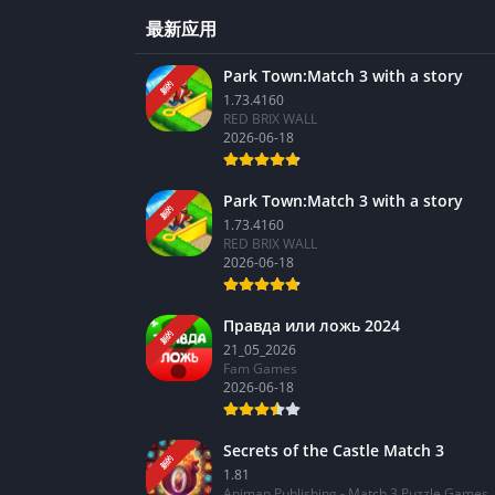
最新应用
Park Town:Match 3 with a story
新的
1.73.4160
RED BRIX WALL
2026-06-18
Park Town:Match 3 with a story
新的
1.73.4160
RED BRIX WALL
2026-06-18
Правда или ложь 2024
新的
21_05_2026
Fam Games
2026-06-18
Secrets of the Castle Match 3
新的
1.81
Animan Publishing - Match 3 Puzzle Games