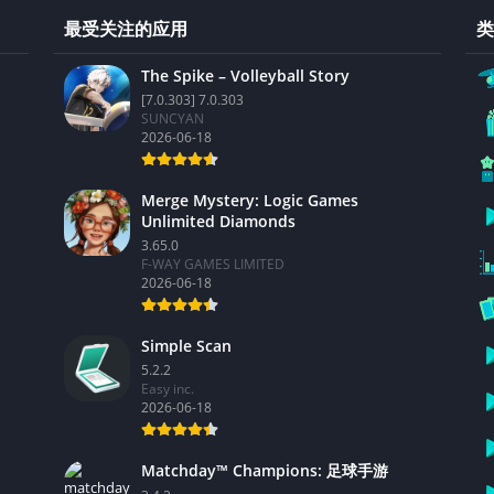
最受关注的应用
类
The Spike – Volleyball Story
[7.0.303] 7.0.303
SUNCYAN
2026-06-18
Merge Mystery: Logic Games
Unlimited Diamonds
3.65.0
F-WAY GAMES LIMITED
2026-06-18
Simple Scan
5.2.2
Easy inc.
2026-06-18
Matchday™ Champions: 足球手游