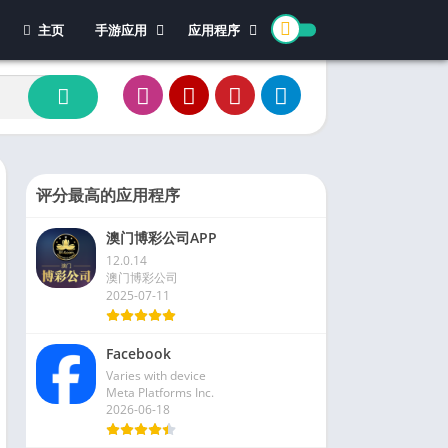
主页
手游应用
应用程序
休闲游戏
体育
冒险游戏
办公
模拟游戏
新闻杂志
动作游戏
视频播放和编辑
卡牌游戏
评分最高的应用程序
街机游戏
澳门博彩公司APP
教育游戏
12.0.14
角色扮演
澳门博彩公司
2025-07-11
文字游戏
益智游戏
Facebook
竞速游戏
Varies with device
策略游戏
Meta Platforms Inc.
2026-06-18