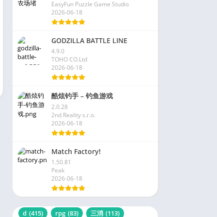
EasyFun Puzzle Game Studio
2026-06-18
GODZILLA BATTLE LINE
4.9.0
TOHO CO.Ltd
2026-06-18
酷炫钓手 – 钓鱼游戏
2.0.28
2nd Reality s.r.o.
2026-06-18
Match Factory!
1.50.81
Peak
2026-06-18
d
(415)
rpg
(83)
三消
(113)