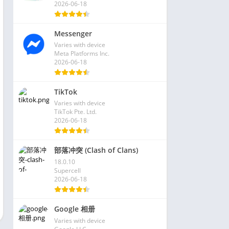
2026-06-18
Messenger
Varies with device
Meta Platforms Inc.
2026-06-18
TikTok
Varies with device
TikTok Pte. Ltd.
2026-06-18
部落冲突 (Clash of Clans)
18.0.10
Supercell
2026-06-18
Google 相册
Varies with device