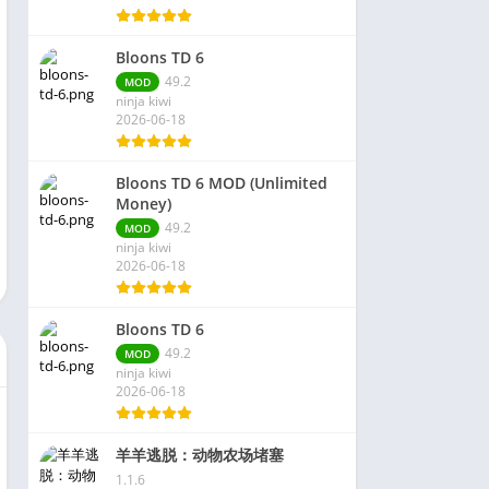
Bloons TD 6
49.2
MOD
ninja kiwi
2026-06-18
Bloons TD 6 MOD (Unlimited
Money)
49.2
MOD
ninja kiwi
2026-06-18
Bloons TD 6
49.2
MOD
ninja kiwi
2026-06-18
羊羊逃脱：动物农场堵塞
1.1.6