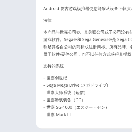
Android 复古游戏模拟器使您能够从设备下
法律
本产品与世嘉公司©、其关联公司或子公司没有
游戏软件。Sega®和 Sega Genesis®是 S
称是其各自公司的商标或注册商标。所有品牌、
属于软件/硬件公司，也不以任何方式获得其授
支持的系统：
– 世嘉创世纪
– Sega Mega Drive (メガドライブ)
– 世嘉大师系统（短信）
– 世嘉游戏装备（GG）
– 世嘉 SG-1000（エスジー・セン）
– 世嘉 Mark III