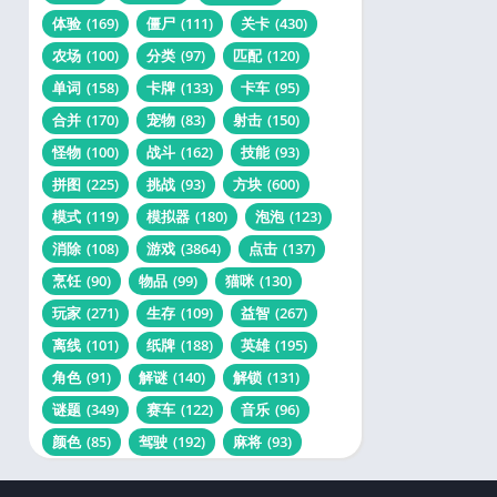
体验
(169)
僵尸
(111)
关卡
(430)
农场
(100)
分类
(97)
匹配
(120)
单词
(158)
卡牌
(133)
卡车
(95)
合并
(170)
宠物
(83)
射击
(150)
怪物
(100)
战斗
(162)
技能
(93)
拼图
(225)
挑战
(93)
方块
(600)
模式
(119)
模拟器
(180)
泡泡
(123)
消除
(108)
游戏
(3864)
点击
(137)
烹饪
(90)
物品
(99)
猫咪
(130)
玩家
(271)
生存
(109)
益智
(267)
离线
(101)
纸牌
(188)
英雄
(195)
角色
(91)
解谜
(140)
解锁
(131)
谜题
(349)
赛车
(122)
音乐
(96)
颜色
(85)
驾驶
(192)
麻将
(93)