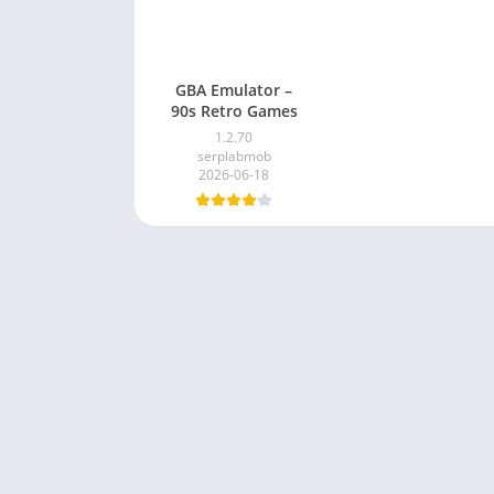
GBA Emulator –
90s Retro Games
1.2.70
serplabmob
2026-06-18