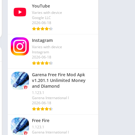
YouTube
Varies with device
Google LLC
2026-06-18
Instagram
Varies with device
Instagram
2026-06-18
Garena Free Fire Mod Apk
v1.201.1 Unlimited Money
and Diamond
1.123.1
Garena International I
2026-06-18
Free Fire
1.123.1
Garena International I