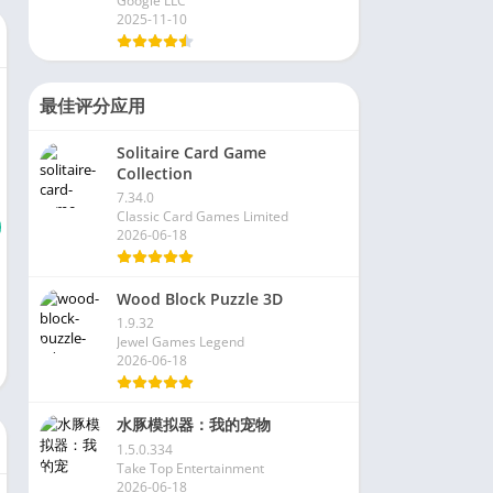
Google LLC
2025-11-10
最佳评分应用
Solitaire Card Game
Collection
7.34.0
Classic Card Games Limited
2026-06-18
Wood Block Puzzle 3D
1.9.32
Jewel Games Legend
2026-06-18
水豚模拟器：我的宠物
1.5.0.334
Take Top Entertainment
2026-06-18