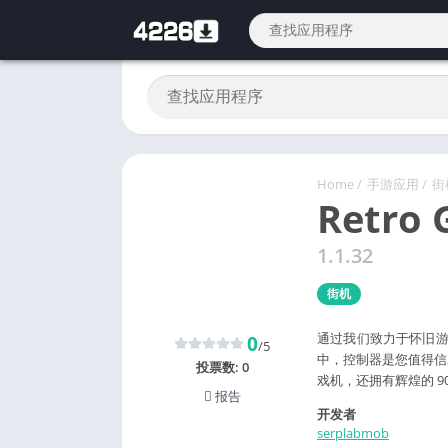
Home
/
手游应用
/
街
Retro 
1.1.32
街机
通过我们致力于怀旧游
0
/5
中，控制器是您值得信
投票数:
0
戏机，还拥有辉煌的 9
报告
开发者
serplabmob