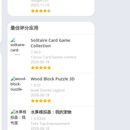
Google LLC
2025-11-10
最佳评分应用
Solitaire Card Game
Collection
7.34.0
Classic Card Games Limited
2026-06-18
Wood Block Puzzle 3D
1.9.32
Jewel Games Legend
2026-06-18
水豚模拟器：我的宠物
1.5.0.334
Take Top Entertainment
2026-06-18