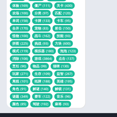
体验
(169)
僵尸
(111)
关卡
(430)
农场
(100)
分类
(97)
匹配
(120)
单词
(158)
卡牌
(133)
卡车
(95)
合并
(170)
宠物
(83)
射击
(150)
怪物
(100)
战斗
(162)
技能
(93)
拼图
(225)
挑战
(93)
方块
(600)
模式
(119)
模拟器
(180)
泡泡
(123)
消除
(108)
游戏
(3864)
点击
(137)
烹饪
(90)
物品
(99)
猫咪
(130)
玩家
(271)
生存
(109)
益智
(267)
离线
(101)
纸牌
(188)
英雄
(195)
角色
(91)
解谜
(140)
解锁
(131)
谜题
(349)
赛车
(122)
音乐
(96)
颜色
(85)
驾驶
(192)
麻将
(93)