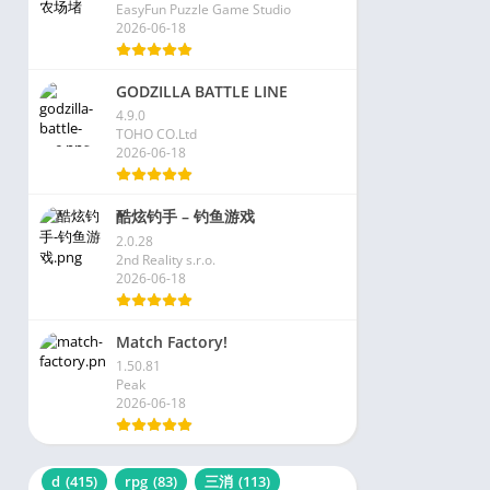
EasyFun Puzzle Game Studio
2026-06-18
GODZILLA BATTLE LINE
4.9.0
TOHO CO.Ltd
2026-06-18
酷炫钓手 – 钓鱼游戏
2.0.28
2nd Reality s.r.o.
2026-06-18
Match Factory!
1.50.81
Peak
2026-06-18
d
(415)
rpg
(83)
三消
(113)