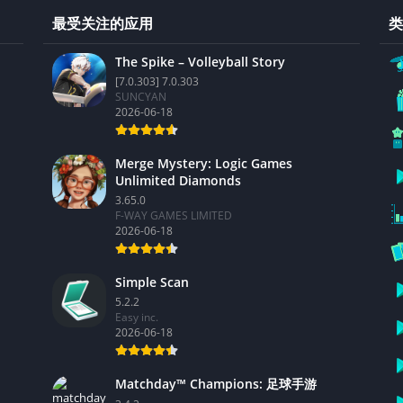
最受关注的应用
类
The Spike – Volleyball Story
[7.0.303] 7.0.303
SUNCYAN
2026-06-18
Merge Mystery: Logic Games
Unlimited Diamonds
3.65.0
F-WAY GAMES LIMITED
2026-06-18
Simple Scan
5.2.2
Easy inc.
2026-06-18
Matchday™ Champions: 足球手游