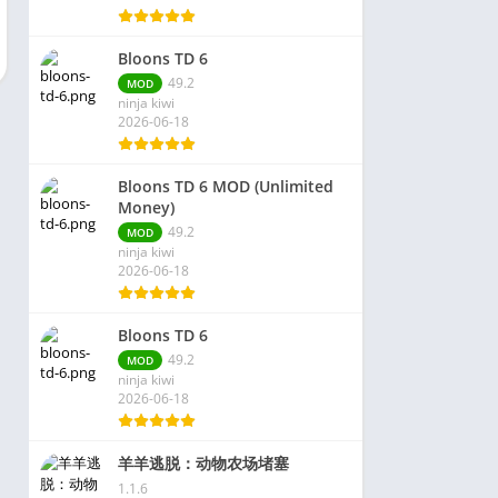
Bloons TD 6
49.2
MOD
ninja kiwi
2026-06-18
Bloons TD 6 MOD (Unlimited
Money)
49.2
MOD
ninja kiwi
2026-06-18
Bloons TD 6
49.2
MOD
ninja kiwi
2026-06-18
羊羊逃脱：动物农场堵塞
1.1.6