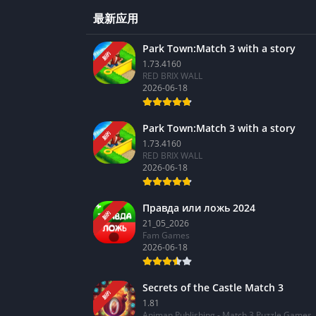
最新应用
Park Town:Match 3 with a story
新的
1.73.4160
RED BRIX WALL
2026-06-18
Park Town:Match 3 with a story
新的
1.73.4160
RED BRIX WALL
2026-06-18
Правда или ложь 2024
新的
21_05_2026
Fam Games
2026-06-18
Secrets of the Castle Match 3
新的
1.81
Animan Publishing - Match 3 Puzzle Games