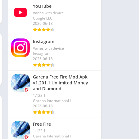
YouTube
Varies with device
Google LLC
2026-06-18
Instagram
Varies with device
Instagram
2026-06-18
Garena Free Fire Mod Apk
v1.201.1 Unlimited Money
and Diamond
1.123.1
Garena International I
2026-06-18
Free Fire
1.123.1
Garena International I