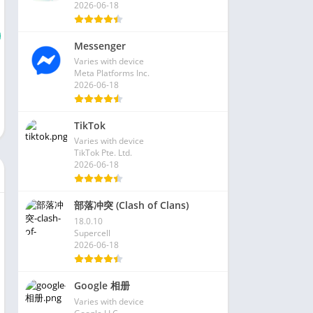
2026-06-18
Messenger
Varies with device
Meta Platforms Inc.
2026-06-18
TikTok
Varies with device
TikTok Pte. Ltd.
2026-06-18
部落冲突 (Clash of Clans)
18.0.10
Supercell
2026-06-18
Google 相册
Varies with device