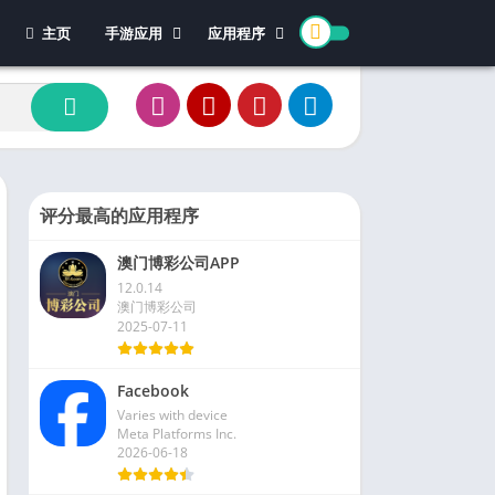
主页
手游应用
应用程序
休闲游戏
体育
冒险游戏
办公
模拟游戏
新闻杂志
动作游戏
视频播放和编辑
卡牌游戏
评分最高的应用程序
街机游戏
澳门博彩公司APP
教育游戏
12.0.14
角色扮演
澳门博彩公司
2025-07-11
文字游戏
益智游戏
Facebook
竞速游戏
Varies with device
策略游戏
Meta Platforms Inc.
2026-06-18