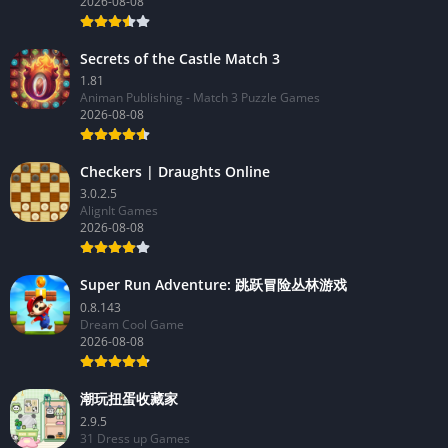
2026-08-08
Secrets of the Castle Match 3
1.81
Animan Publishing - Match 3 Puzzle Games
2026-08-08
Checkers | Draughts Online
3.0.2.5
AlignIt Games
2026-08-08
Super Run Adventure: 跳跃冒险丛林游戏
0.8.143
Dream Cool Game
2026-08-08
潮玩扭蛋收藏家
2.9.5
31 Dress up Games