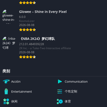
Glowee – Shine in Every Pixel
6.0.0
KosmoLizer
2026-08-08
《NBA 2K24》梦幻球队
212.01.484939228
2K Inc. - a Take-Two Interactive affiliate
2026-08-08
类别
Acción
Communication
个性定制
Entertainment
休闲
体育