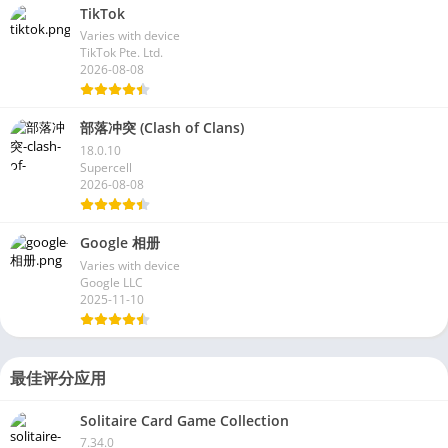
TikTok
Varies with device
TikTok Pte. Ltd.
2026-08-08
部落冲突 (Clash of Clans)
18.0.10
Supercell
2026-08-08
Google 相册
Varies with device
Google LLC
2025-11-10
最佳评分应用
Solitaire Card Game Collection
7.34.0