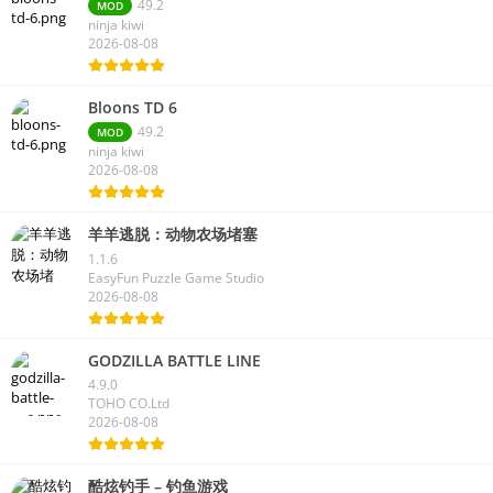
49.2
MOD
ninja kiwi
2026-08-08
Bloons TD 6
49.2
MOD
ninja kiwi
2026-08-08
羊羊逃脱：动物农场堵塞
1.1.6
EasyFun Puzzle Game Studio
2026-08-08
GODZILLA BATTLE LINE
4.9.0
TOHO CO.Ltd
2026-08-08
酷炫钓手 – 钓鱼游戏