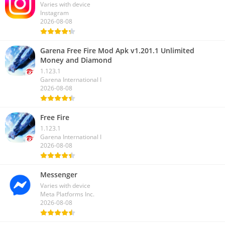
Varies with device
Instagram
2026-08-08
Garena Free Fire Mod Apk v1.201.1 Unlimited
Money and Diamond
1.123.1
Garena International I
2026-08-08
Free Fire
1.123.1
Garena International I
2026-08-08
Messenger
Varies with device
Meta Platforms Inc.
2026-08-08