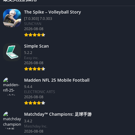
The Spike – Volleyball Story
[7.0.303] 7.0.303
SUNCYAN
2026-08-08
Simple Scan
5.2.2
Easy inc.
2026-08-08
Madden NFL 25 Mobile Football
9.4.4
ELECTRONIC ARTS
2026-08-08
Matchday™ Champions: 足球手游
3.4.2
Matchday Inc.
2026-08-08