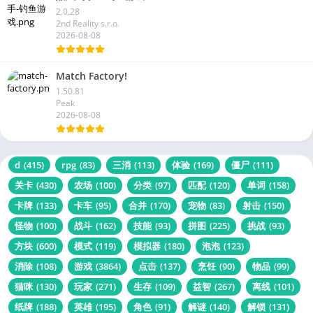
2.0.28
2nd Reality s.r.o.
2026-08-08
Match Factory!
1.50.81
Peak
2026-08-08
d
(415)
rpg
(83)
三消
(113)
体验
(169)
僵尸
(111)
关卡
(430)
农场
(100)
分类
(97)
匹配
(120)
单词
(158)
卡牌
(133)
卡车
(95)
合并
(170)
宠物
(83)
射击
(150)
怪物
(100)
战斗
(162)
技能
(93)
拼图
(225)
挑战
(93)
方块
(600)
模式
(119)
模拟器
(180)
泡泡
(123)
消除
(108)
游戏
(3864)
点击
(137)
烹饪
(90)
物品
(99)
猫咪
(130)
玩家
(271)
生存
(109)
益智
(267)
离线
(101)
纸牌
(188)
英雄
(195)
角色
(91)
解谜
(140)
解锁
(131)