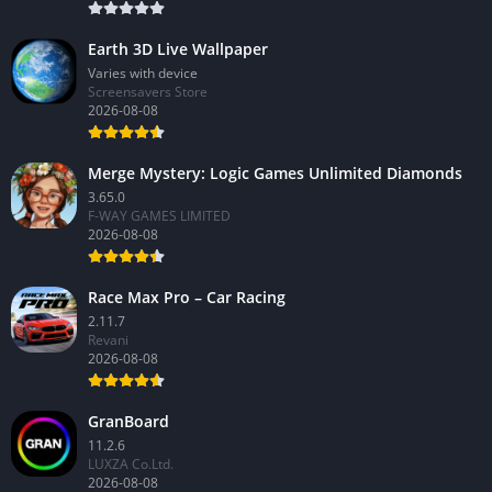
Earth 3D Live Wallpaper
Varies with device
Screensavers Store
2026-08-08
Merge Mystery: Logic Games Unlimited Diamonds
3.65.0
F-WAY GAMES LIMITED
2026-08-08
Race Max Pro – Car Racing
2.11.7
Revani
2026-08-08
GranBoard
11.2.6
LUXZA Co.Ltd.
2026-08-08