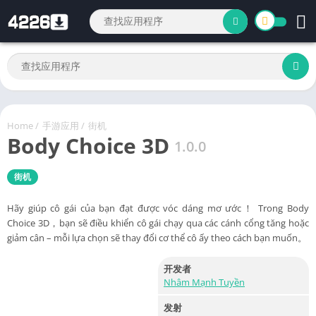
Home
/
手游应用
/
街机
Body Choice 3D
1.0.0
街机
Hãy giúp cô gái của bạn đạt được vóc dáng mơ ước！ Trong Body
Choice 3D，bạn sẽ điều khiển cô gái chạy qua các cánh cổng tăng hoặc
giảm cân – mỗi lựa chọn sẽ thay đổi cơ thể cô ấy theo cách bạn muốn。
开发者
Nhâm Mạnh Tuyền
发射