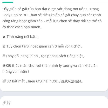
Hãy giúp cô gái của bạn đạt được vóc dáng mơ ước！ Trong
Body Choice 3D，bạn sẽ điều khiển cô gái chạy qua các cánh
cổng tăng hoặc giảm cân – mỗi lựa chọn sẽ thay đổi cơ thể cô
ấy theo cách bạn muốn。
🔥 Tính năng nổi bật：
⚖️ Tùy chọn tăng hoặc giảm can ở mỗi vòng chơi。
👗Thay đổi ngoại hình，tạo phong cách riêng biệt。
🎯Kết thúc màn chơi với thân hình lý tưởng và sân khấu ăn
mừng vui nhộn！
🌈 3D bắt mắt，hiệu ứng hài hước，游戏玩法很好。
图片