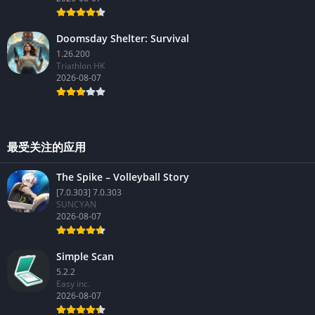
Doomsday Shelter: Survival
1.26.200
Triathlon HK
2026-08-07
最受关注的应用
The Spike – Volleyball Story
[7.0.303] 7.0.303
SUNCYAN
2026-08-07
Simple Scan
5.2.2
Easy inc.
2026-08-07