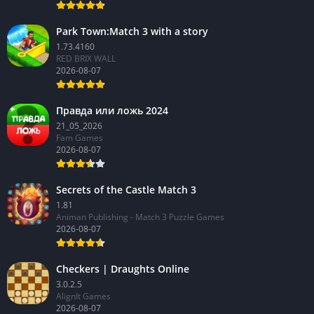
Park Town:Match 3 with a story
1.73.4160
RED BRIX WALL
2026-08-07
Правда или ложь 2024
21_05_2026
Fam Games
2026-08-07
Secrets of the Castle Match 3
1.81
Animan Publishing - Match 3 Puzzle Games
2026-08-07
Checkers | Draughts Online
3.0.2.5
AlignIt Games
2026-08-07