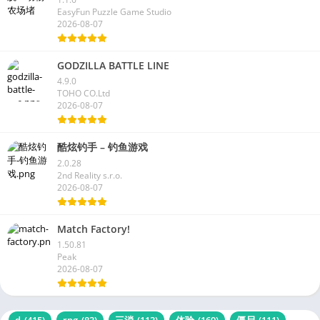
EasyFun Puzzle Game Studio
2026-08-07
GODZILLA BATTLE LINE
4.9.0
TOHO CO.Ltd
2026-08-07
酷炫钓手 – 钓鱼游戏
2.0.28
2nd Reality s.r.o.
2026-08-07
Match Factory!
1.50.81
Peak
2026-08-07
d
(415)
rpg
(83)
三消
(113)
体验
(169)
僵尸
(111)