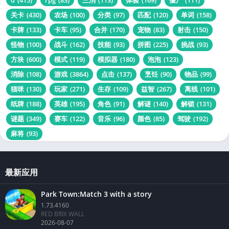
关卡
(430)
农场
(100)
分类
(97)
匹配
(120)
单词
(158)
卡牌
(133)
卡车
(95)
合并
(170)
宠物
(83)
射击
(150)
怪物
(100)
战斗
(162)
技能
(93)
拼图
(225)
挑战
(93)
方块
(600)
模式
(119)
模拟器
(180)
泡泡
(123)
消除
(108)
游戏
(3864)
点击
(137)
烹饪
(90)
物品
(99)
猫咪
(130)
玩家
(271)
生存
(109)
益智
(267)
离线
(101)
纸牌
(188)
英雄
(195)
角色
(91)
解谜
(140)
解锁
(131)
谜题
(349)
赛车
(122)
音乐
(96)
颜色
(85)
驾驶
(192)
麻将
(93)
最新应用
Park Town:Match 3 with a story
1.73.4160
RED BRIX WALL
2026-08-07