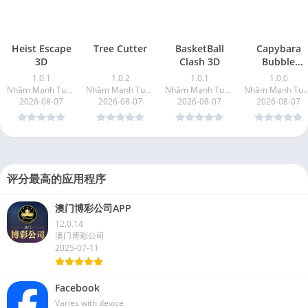
Heist Escape
Tree Cutter
BasketBall
Capybara
3D
Clash 3D
Bubble
Shotter
1.0.1
1.0.2
1.0.1
1.0.0
Nhâm Mạnh Tuyền
Nhâm Mạnh Tuyền
Nhâm Mạnh Tuyền
Nhâm Mạnh T
2026-08-07
2026-08-07
2026-08-07
2026-08-07
评分最高的应用程序
澳门博彩公司APP
12.0.14
澳门博彩公司
2025-07-11
Facebook
Varies with device