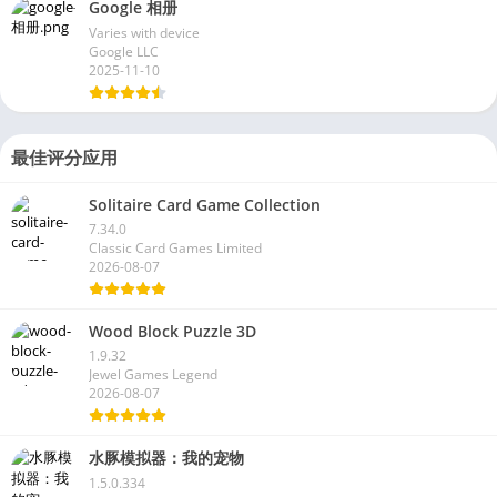
Google 相册
Varies with device
Google LLC
2025-11-10
最佳评分应用
Solitaire Card Game Collection
7.34.0
Classic Card Games Limited
2026-08-07
Wood Block Puzzle 3D
1.9.32
Jewel Games Legend
2026-08-07
水豚模拟器：我的宠物
1.5.0.334