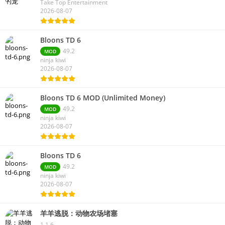
Take Top Entertainment
2026-08-07
Bloons TD 6
49.2
MOD
ninja kiwi
2026-08-07
Bloons TD 6 MOD (Unlimited Money)
49.2
MOD
ninja kiwi
2026-08-07
Bloons TD 6
49.2
MOD
ninja kiwi
2026-08-07
羊羊逃脱：动物农场堵塞
1.1.6