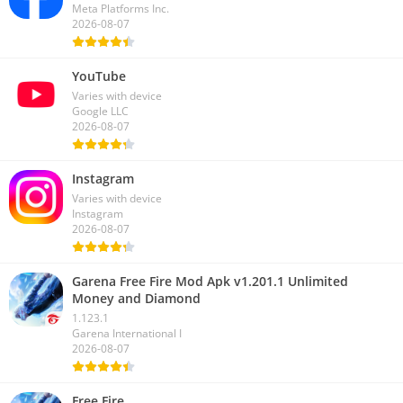
Meta Platforms Inc.
2026-08-07
YouTube
Varies with device
Google LLC
2026-08-07
Instagram
Varies with device
Instagram
2026-08-07
Garena Free Fire Mod Apk v1.201.1 Unlimited
Money and Diamond
1.123.1
Garena International I
2026-08-07
Free Fire