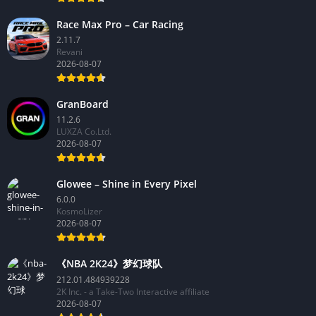
Race Max Pro – Car Racing
2.11.7
Revani
2026-08-07
GranBoard
11.2.6
LUXZA Co.Ltd.
2026-08-07
Glowee – Shine in Every Pixel
6.0.0
KosmoLizer
2026-08-07
《NBA 2K24》梦幻球队
212.01.484939228
2K Inc. - a Take-Two Interactive affiliate
2026-08-07