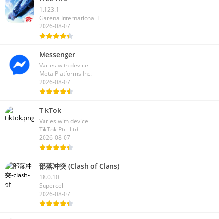
1.123.1
Garena International I
2026-08-07
Messenger
Varies with device
Meta Platforms Inc.
2026-08-07
TikTok
Varies with device
TikTok Pte. Ltd.
2026-08-07
部落冲突 (Clash of Clans)
18.0.10
Supercell
2026-08-07