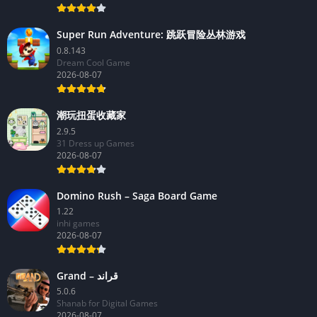
Super Run Adventure: 跳跃冒险丛林游戏
0.8.143
Dream Cool Game
2026-08-07
潮玩扭蛋收藏家
2.9.5
31 Dress up Games
2026-08-07
Domino Rush – Saga Board Game
1.22
inhi games
2026-08-07
Grand – قراند
5.0.6
Shanab for Digital Games
2026-08-07