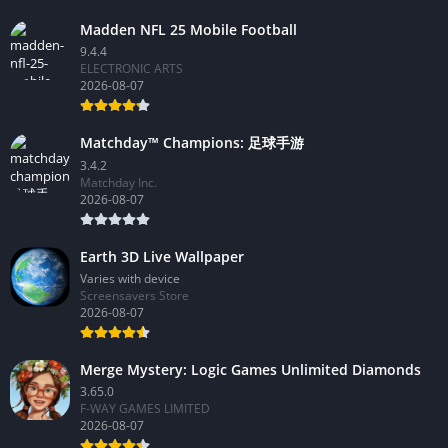
Madden NFL 25 Mobile Football
9.4.4
ELECTRONIC ARTS
2026-08-07
Matchday™ Champions: 足球手游
3.4.2
Matchday Inc.
2026-08-07
Earth 3D Live Wallpaper
Varies with device
Screensavers Store
2026-08-07
Merge Mystery: Logic Games Unlimited Diamonds
3.65.0
F-WAY GAMES LIMITED
2026-08-07