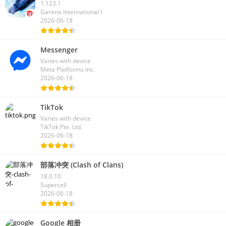
1.123.1
Garena International I
2026-06-18
Messenger
Varies with device
Meta Platforms Inc.
2026-06-18
TikTok
Varies with device
TikTok Pte. Ltd.
2026-06-18
部落冲突 (Clash of Clans)
18.0.10
Supercell
2026-06-18
Google 相册