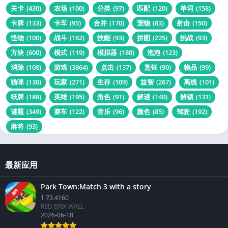
关卡
(430)
农场
(100)
分类
(97)
匹配
(120)
单词
(158)
卡牌
(133)
卡车
(95)
合并
(170)
宠物
(83)
射击
(150)
怪物
(100)
战斗
(162)
技能
(93)
拼图
(225)
挑战
(93)
方块
(600)
模式
(119)
模拟器
(180)
泡泡
(123)
消除
(108)
游戏
(3864)
点击
(137)
烹饪
(90)
物品
(99)
猫咪
(130)
玩家
(271)
生存
(109)
益智
(267)
离线
(101)
纸牌
(188)
英雄
(195)
角色
(91)
解谜
(140)
解锁
(131)
谜题
(349)
赛车
(122)
音乐
(96)
颜色
(85)
驾驶
(192)
麻将
(93)
最新应用
Park Town:Match 3 with a story
新的
1.73.4160
RED BRIX WALL
2026-06-18