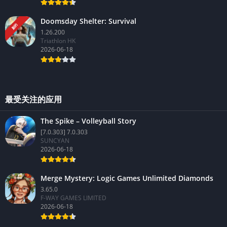
Doomsday Shelter: Survival
新的
1.26.200
Triathlon HK
2026-06-18
最受关注的应用
The Spike – Volleyball Story
[7.0.303] 7.0.303
SUNCYAN
2026-06-18
Merge Mystery: Logic Games Unlimited Diamonds
3.65.0
F-WAY GAMES LIMITED
2026-06-18