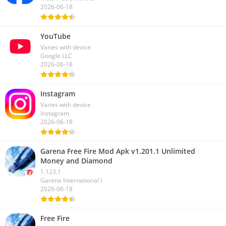
2026-06-18
YouTube
Varies with device
Google LLC
2026-06-18
Instagram
Varies with device
Instagram
2026-06-18
Garena Free Fire Mod Apk v1.201.1 Unlimited
Money and Diamond
1.123.1
Garena International I
2026-06-18
Free Fire