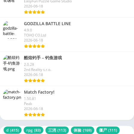
EasyFun Puzzle Game Studio
2026-06-18
GODZILLA BATTLE LINE
4.9.0
TOHO CO.Ltd
2026-06-18
酷炫钓手 – 钓鱼游戏
2.0.28
2nd Reality s.r.o.
2026-06-18
Match Factory!
1.50.81
Peak
2026-06-18
d
(415)
rpg
(83)
三消
(113)
体验
(169)
僵尸
(111)