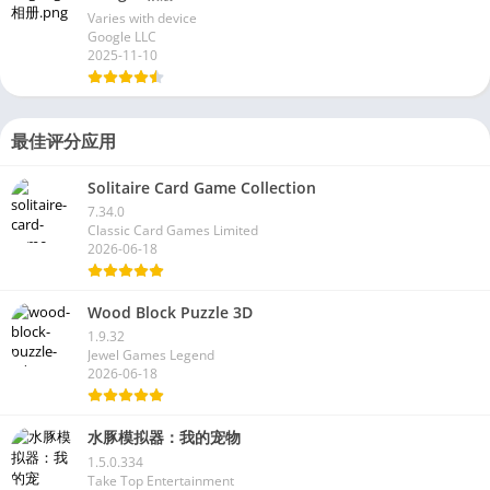
Varies with device
Google LLC
2025-11-10
最佳评分应用
Solitaire Card Game Collection
7.34.0
Classic Card Games Limited
2026-06-18
Wood Block Puzzle 3D
1.9.32
Jewel Games Legend
2026-06-18
水豚模拟器：我的宠物
1.5.0.334
Take Top Entertainment