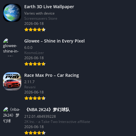
Earth 3D Live Wallpaper
Varies with device
Screensavers Store
2026-06-18
Glowee – Shine in Every Pixel
6.0.0
KosmoLizer
2026-06-18
Race Max Pro – Car Racing
2.11.7
Revani
2026-06-18
《NBA 2K24》梦幻球队
212.01.484939228
2K Inc. - a Take-Two Interactive affiliate
2026-06-18