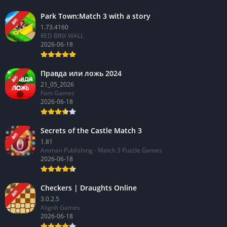
Park Town:Match 3 with a story
新的
1.73.4160
RED BRIX WALL
2026-06-18
Правда или ложь 2024
新的
21_05_2026
Fam Games
2026-06-18
Secrets of the Castle Match 3
新的
1.81
Animan Publishing - Match 3 Puzzle Games
2026-06-18
Checkers | Draughts Online
新的
3.0.2.5
AlignIt Games
2026-06-18