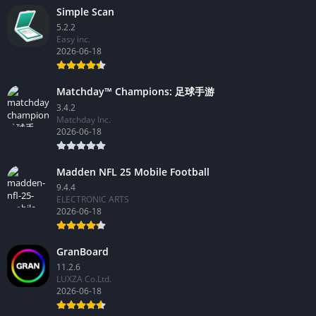
Simple Scan
5.2.2
Easy inc.
2026-06-18
Matchday™ Champions: 足球手游
3.4.2
Matchday Inc.
2026-06-18
Madden NFL 25 Mobile Football
9.4.4
ELECTRONIC ARTS
2026-06-18
GranBoard
11.2.6
LUXZA Co.Ltd.
2026-06-18