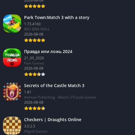
2026-08-08
Park Town:Match 3 with a story
1.73.4160
RED BRIX WALL
2026-08-08
Правда или ложь 2024
21_05_2026
Fam Games
2026-08-08
Secrets of the Castle Match 3
1.81
Animan Publishing - Match 3 Puzzle Games
2026-08-08
Checkers | Draughts Online
3.0.2.5
AlignIt Games