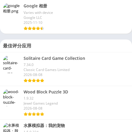
Google 相册
Varies with device
Google LLC
2025-11-10
最佳评分应用
Solitaire Card Game Collection
7.34.0
Classic Card Games Limited
2026-08-08
Wood Block Puzzle 3D
1.9.32
Jewel Games Legend
2026-08-08
水豚模拟器：我的宠物