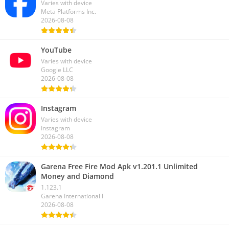
Varies with device
Meta Platforms Inc.
2026-08-08
YouTube
Varies with device
Google LLC
2026-08-08
Instagram
Varies with device
Instagram
2026-08-08
Garena Free Fire Mod Apk v1.201.1 Unlimited
Money and Diamond
1.123.1
Garena International I
2026-08-08