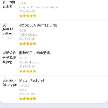
1.1.6
EasyFun Puzzle Game Studio
2026-08-08
GODZILLA BATTLE LINE
4.9.0
TOHO CO.Ltd
2026-08-08
酷炫钓手 – 钓鱼游戏
2.0.28
2nd Reality s.r.o.
2026-08-08
Match Factory!
1.50.81
Peak
2026-08-08