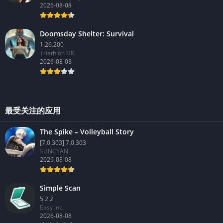
2026-08-08
Doomsday Shelter: Survival
1.26.200
Triathlon HK
2026-08-08
最受关注的应用
The Spike – Volleyball Story
[7.0.303] 7.0.303
SUNCYAN
2026-08-08
Simple Scan
5.2.2
Easy inc.
2026-08-08