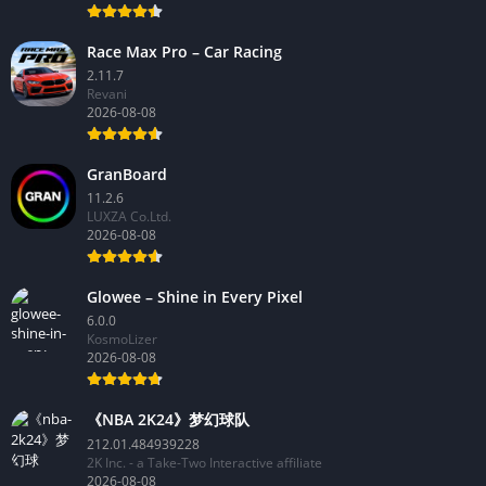
Race Max Pro – Car Racing
2.11.7
Revani
2026-08-08
GranBoard
11.2.6
LUXZA Co.Ltd.
2026-08-08
Glowee – Shine in Every Pixel
6.0.0
KosmoLizer
2026-08-08
《NBA 2K24》梦幻球队
212.01.484939228
2K Inc. - a Take-Two Interactive affiliate
2026-08-08