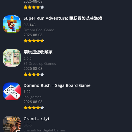
2026-08-08
Super Run Adventure: 跳跃冒险丛林游戏
0.8.143
Dream Cool Game
2026-08-08
潮玩扭蛋收藏家
2.9.5
31 Dress up Games
2026-08-08
Domino Rush – Saga Board Game
1.22
inhi games
2026-08-08
Grand – قراند
5.0.6
Shanab for Digital Games