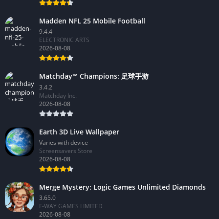
Madden NFL 25 Mobile Football
9.4.4
ELECTRONIC ARTS
2026-08-08
Matchday™ Champions: 足球手游
3.4.2
Matchday Inc.
2026-08-08
Earth 3D Live Wallpaper
Varies with device
Screensavers Store
2026-08-08
Merge Mystery: Logic Games Unlimited Diamonds
3.65.0
F-WAY GAMES LIMITED
2026-08-08