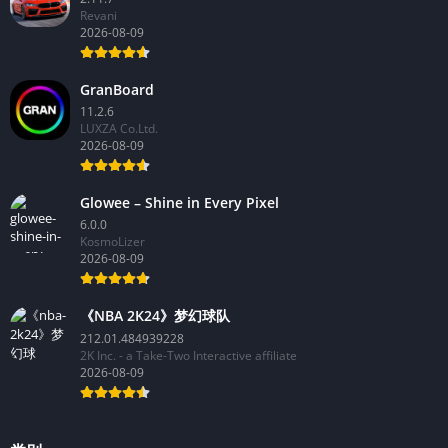
Revani
2026-08-09
GranBoard
11.2.6
LUXZA Co.Ltd.
2026-08-09
Glowee – Shine in Every Pixel
6.0.0
KosmoLizer
2026-08-09
《NBA 2K24》梦幻球队
212.01.484939228
2K Inc. - a Take-Two Interactive affiliate
2026-08-09