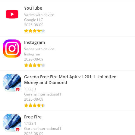
YouTube
Varies with device
Google LLC
2026-08-09
Instagram
Varies with device
Instagram
2026-08-09
Garena Free Fire Mod Apk v1.201.1 Unlimited
Money and Diamond
1.123.1
Garena International I
2026-08-09
Free Fire
1.123.1
Garena International I
2026-08-09