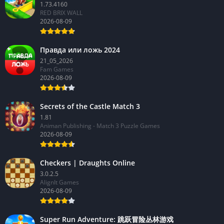
1.73.4160
RED BRIX WALL
2026-08-09
Правда или ложь 2024
21_05_2026
Fam Games
2026-08-09
Secrets of the Castle Match 3
1.81
Animan Publishing - Match 3 Puzzle Games
2026-08-09
Checkers | Draughts Online
3.0.2.5
AlignIt Games
2026-08-09
Super Run Adventure: 跳跃冒险丛林游戏