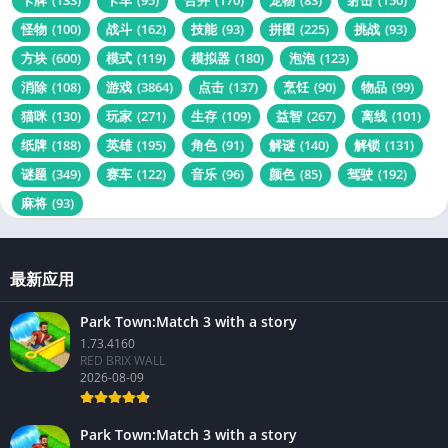
怪物
(100)
战斗
(162)
技能
(93)
拼图
(225)
挑战
(93)
方块
(600)
模式
(119)
模拟器
(180)
泡泡
(123)
消除
(108)
游戏
(3864)
点击
(137)
烹饪
(90)
物品
(99)
猫咪
(130)
玩家
(271)
生存
(109)
益智
(267)
离线
(101)
纸牌
(188)
英雄
(195)
角色
(91)
解谜
(140)
解锁
(131)
谜题
(349)
赛车
(122)
音乐
(96)
颜色
(85)
驾驶
(192)
麻将
(93)
最新应用
Park Town:Match 3 with a story
1.73.4160
RED BRIX WALL
2026-08-09
Park Town:Match 3 with a story