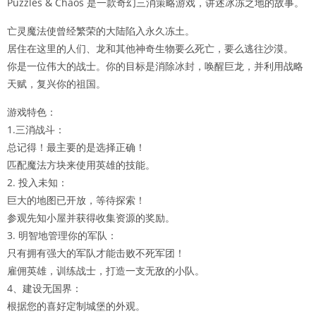
Puzzles & Chaos 是一款奇幻三消策略游戏，讲述冰冻之地的故事。
亡灵魔法使曾经繁荣的大陆陷入永久冻土。
居住在这里的人们、龙和其他神奇生物要么死亡，要么逃往沙漠。
你是一位伟大的战士。你的目标是消除冰封，唤醒巨龙，并利用战略
天赋，复兴你的祖国。
游戏特色：
1.三消战斗：
总记得！最主要的是选择正确！
匹配魔法方块来使用英雄的技能。
2. 投入未知：
巨大的地图已开放，等待探索！
参观先知小屋并获得收集资源的奖励。
3. 明智地管理你的军队：
只有拥有强大的军队才能击败不死军团！
雇佣英雄，训练战士，打造一支无敌的小队。
4、建设无国界：
根据您的喜好定制城堡的外观。