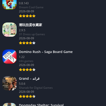
0.8.143
Dream Cool Game
2026-08-09
潮玩扭蛋收藏家
2.9.5
31 Dress up Games
2026-08-09
Domino Rush – Saga Board Game
1.22
inhi games
2026-08-09
Grand – قراند
5.0.6
Shanab for Digital Games
2026-08-09
Doomsday Shelter: Survival