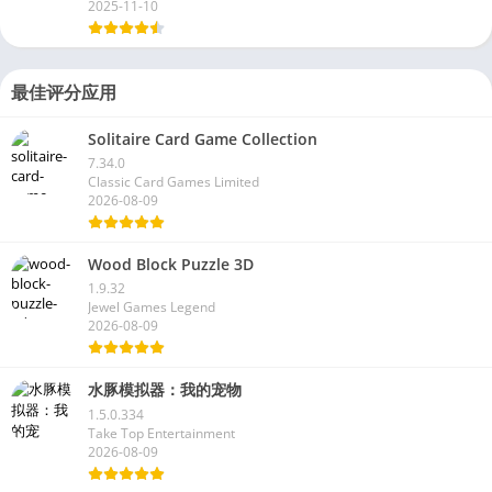
2025-11-10
最佳评分应用
Solitaire Card Game Collection
7.34.0
Classic Card Games Limited
2026-08-09
Wood Block Puzzle 3D
1.9.32
Jewel Games Legend
2026-08-09
水豚模拟器：我的宠物
1.5.0.334
Take Top Entertainment
2026-08-09