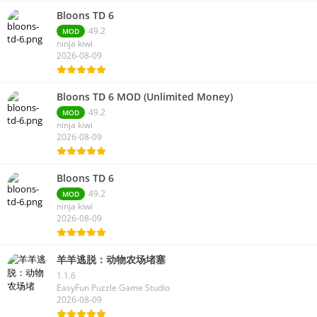
Bloons TD 6
49.2
MOD
ninja kiwi
2026-08-09
Bloons TD 6 MOD (Unlimited Money)
49.2
MOD
ninja kiwi
2026-08-09
Bloons TD 6
49.2
MOD
ninja kiwi
2026-08-09
羊羊逃脱：动物农场堵塞
1.1.6
EasyFun Puzzle Game Studio
2026-08-09