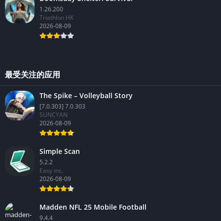
1.26.200
Triathlon HK
2026-08-09
最受关注的应用
The Spike – Volleyball Story
[7.0.303] 7.0.303
SUNCYAN
2026-08-09
Simple Scan
5.2.2
Easy inc.
2026-08-09
Madden NFL 25 Mobile Football
9.4.4