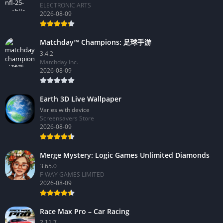
ELECTRONIC ARTS
2026-08-09
Matchday™ Champions: 足球手游
3.4.2
Matchday Inc.
2026-08-09
Earth 3D Live Wallpaper
Varies with device
Screensavers Store
2026-08-09
Merge Mystery: Logic Games Unlimited Diamonds
3.65.0
F-WAY GAMES LIMITED
2026-08-09
Race Max Pro – Car Racing
2.11.7