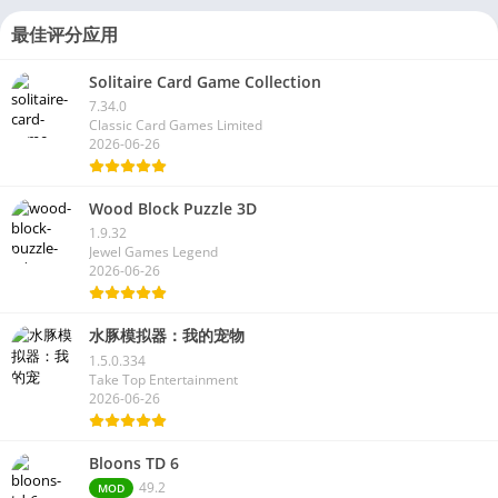
最佳评分应用
Solitaire Card Game Collection
7.34.0
Classic Card Games Limited
2026-06-26
Wood Block Puzzle 3D
1.9.32
Jewel Games Legend
2026-06-26
水豚模拟器：我的宠物
1.5.0.334
Take Top Entertainment
2026-06-26
Bloons TD 6
49.2
MOD