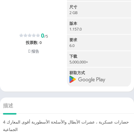
尺寸
2 GB
版本
1.157.0
0
/5
要求
投票数:
0
6.0
报告
下载
5,000,000+
获取方式
描述
4 حضارات عسكرية ، عشرات الأبطال والأسلحة الأسطورية أقوى المعارك
الجماعية