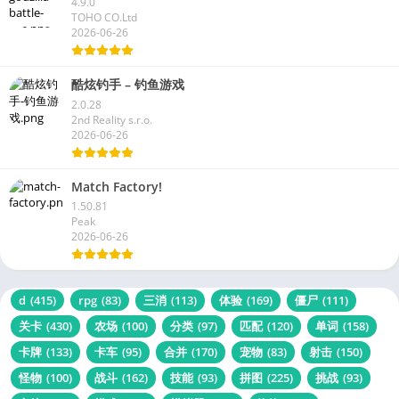
4.9.0
TOHO CO.Ltd
2026-06-26
酷炫钓手 – 钓鱼游戏
2.0.28
2nd Reality s.r.o.
2026-06-26
Match Factory!
1.50.81
Peak
2026-06-26
d
(415)
rpg
(83)
三消
(113)
体验
(169)
僵尸
(111)
关卡
(430)
农场
(100)
分类
(97)
匹配
(120)
单词
(158)
卡牌
(133)
卡车
(95)
合并
(170)
宠物
(83)
射击
(150)
怪物
(100)
战斗
(162)
技能
(93)
拼图
(225)
挑战
(93)