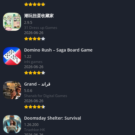
潮玩扭蛋收藏家
2.9.5
31 Dress up Games
2026-06-26
Domino Rush – Saga Board Game
1.22
inhi games
2026-06-26
Grand – قراند
5.0.6
Shanab for Digital Games
2026-06-26
Doomsday Shelter: Survival
1.26.200
Triathlon HK
2026-06-26