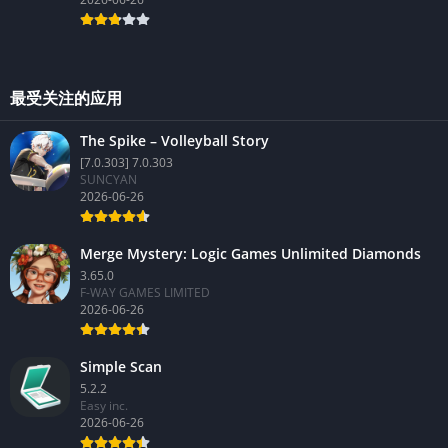
最受关注的应用
The Spike – Volleyball Story
[7.0.303] 7.0.303
SUNCYAN
2026-06-26
Merge Mystery: Logic Games Unlimited Diamonds
3.65.0
F-WAY GAMES LIMITED
2026-06-26
Simple Scan
5.2.2
Easy inc.
2026-06-26