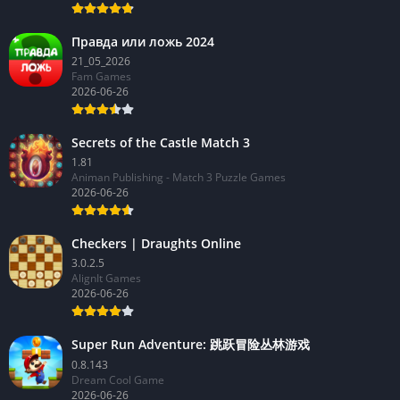
Правда или ложь 2024
21_05_2026
Fam Games
2026-06-26
Secrets of the Castle Match 3
1.81
Animan Publishing - Match 3 Puzzle Games
2026-06-26
Checkers | Draughts Online
3.0.2.5
AlignIt Games
2026-06-26
Super Run Adventure: 跳跃冒险丛林游戏
0.8.143
Dream Cool Game
2026-06-26