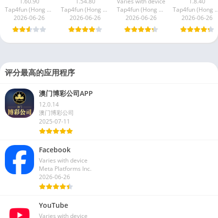
1.60.90
1.54.80
Varies with device
1.8.40
Tap4fun (Hong Kong) Limited
Tap4fun (Hong Kong) Limited
Tap4fun (Hong Kong) Limited
Tap4fun (Hong Kong) L
2026-06-26
2026-06-26
2026-06-26
2026-06-26
评分最高的应用程序
澳门博彩公司APP
12.0.14
澳门博彩公司
2025-07-11
Facebook
Varies with device
Meta Platforms Inc.
2026-06-26
YouTube
Varies with device