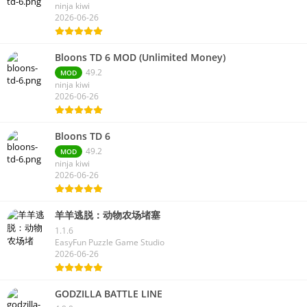
ninja kiwi
2026-06-26
Bloons TD 6 MOD (Unlimited Money)
49.2
MOD
ninja kiwi
2026-06-26
Bloons TD 6
49.2
MOD
ninja kiwi
2026-06-26
羊羊逃脱：动物农场堵塞
1.1.6
EasyFun Puzzle Game Studio
2026-06-26
GODZILLA BATTLE LINE