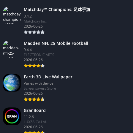
Matchday™ Champions: 足球手游
3.4.2
Matchday Inc.
2026-06-26
Madden NFL 25 Mobile Football
9.4.4
ELECTRONIC ARTS
2026-06-26
Earth 3D Live Wallpaper
Varies with device
Screensavers Store
2026-06-26
GranBoard
11.2.6
LUXZA Co.Ltd.
2026-06-26