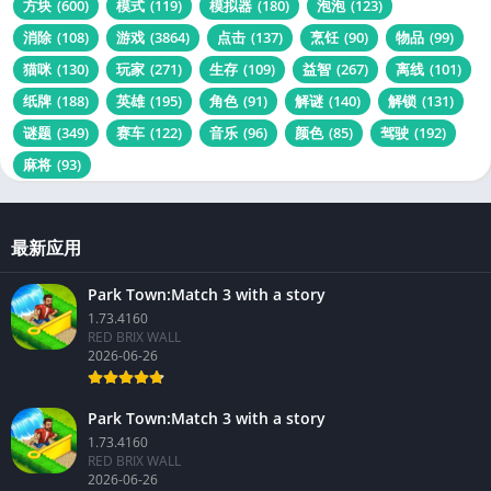
方块
(600)
模式
(119)
模拟器
(180)
泡泡
(123)
消除
(108)
游戏
(3864)
点击
(137)
烹饪
(90)
物品
(99)
猫咪
(130)
玩家
(271)
生存
(109)
益智
(267)
离线
(101)
纸牌
(188)
英雄
(195)
角色
(91)
解谜
(140)
解锁
(131)
谜题
(349)
赛车
(122)
音乐
(96)
颜色
(85)
驾驶
(192)
麻将
(93)
最新应用
Park Town:Match 3 with a story
1.73.4160
RED BRIX WALL
2026-06-26
Park Town:Match 3 with a story
1.73.4160
RED BRIX WALL
2026-06-26