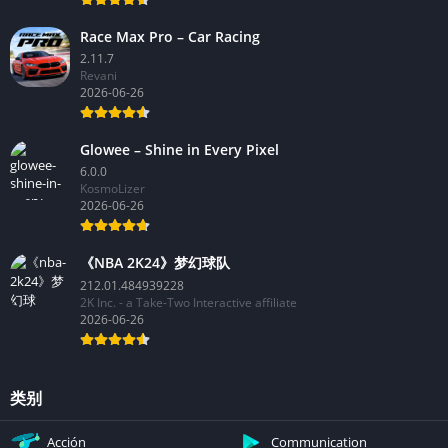
Race Max Pro – Car Racing
2.11.7
Revani
2026-06-26
Glowee – Shine in Every Pixel
6.0.0
KosmoLizer
2026-06-26
《NBA 2K24》梦幻球队
212.01.484939228
2K Inc. - a Take-Two Interactive affiliate
2026-06-26
类别
Acción
Communication