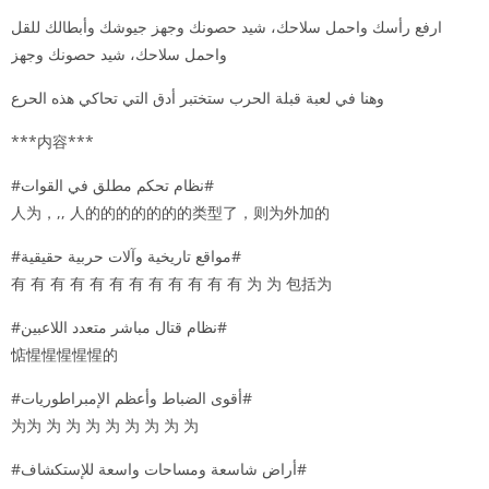
ارفع رأسك واحمل سلاحك، شيد حصونك وجهز جيوشك وأبطالك للقل
واحمل سلاحك، شيد حصونك وجهز
وهنا في لعبة قبلة الحرب ستختبر أدق التي تحاكي هذه الحرع
***内容***
#نظام تحكم مطلق في القوات#
人为，,, 人的的的的的的的类型了，则为外加的
#مواقع تاريخية وآلات حربية حقيقية#
有 有 有 有 有 有 有 有 有 有 有 有 为 为 包括为
#نظام قتال مباشر متعدد اللاعبين#
惦惺惺惺惺惺的
#أقوى الضباط وأعظم الإمبراطوريات#
为为 为 为 为 为 为 为 为 为
#أراض شاسعة ومساحات واسعة للإستكشاف#