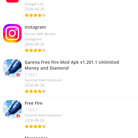
Google LLC
2026-06-26
Instagram
Varies with device
Instagram
2026-06-26
Garena Free Fire Mod Apk v1.201.1 Unlimited
Money and Diamond
1.123.1
Garena International I
2026-06-26
Free Fire
1.123.1
Garena International I
2026-06-26