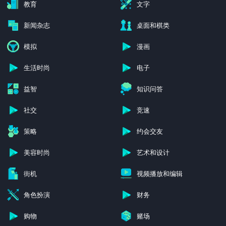
教育
文字
新闻杂志
桌面和棋类
模拟
漫画
生活时尚
电子
益智
知识问答
社交
竞速
策略
约会交友
美容时尚
艺术和设计
街机
视频播放和编辑
角色扮演
财务
购物
赌场