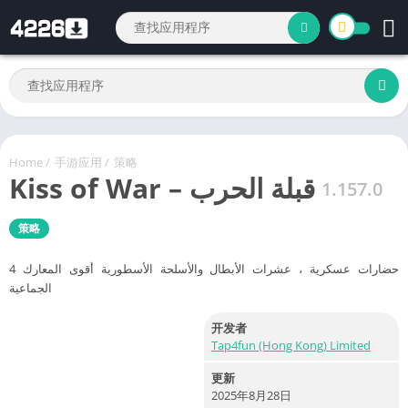
Home
/
手游应用
/
策略
Kiss of War – قبلة الحرب
1.157.0
策略
4 حضارات عسكرية ، عشرات الأبطال والأسلحة الأسطورية أقوى المعارك
الجماعية
开发者
Tap4fun (Hong Kong) Limited
更新
2025年8月28日