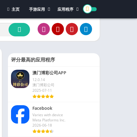
主页
手游应用
应用程序
休闲游戏
体育
冒险游戏
办公
模拟游戏
新闻杂志
动作游戏
视频播放和编辑
卡牌游戏
评分最高的应用程序
街机游戏
澳门博彩公司APP
教育游戏
12.0.14
角色扮演
澳门博彩公司
2025-07-11
文字游戏
益智游戏
Facebook
竞速游戏
Varies with device
策略游戏
Meta Platforms Inc.
2026-06-18