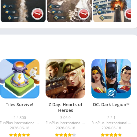
Tiles Survive!
Z Day: Hearts of
DC: Dark Legion™
Heroes
2.4.800
3.06.0
2.2.1
FunPlus International AG
FunPlus International AG
FunPlus International AG
2026-06-18
2026-06-18
2026-06-18