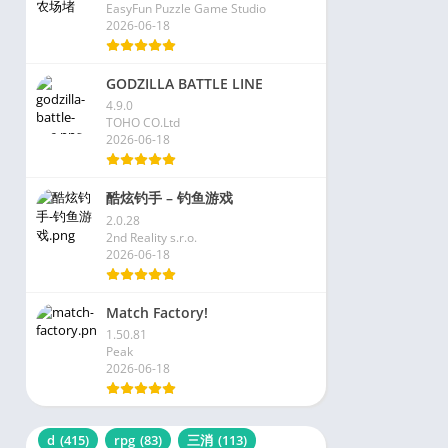
EasyFun Puzzle Game Studio
2026-06-18
GODZILLA BATTLE LINE
4.9.0
TOHO CO.Ltd
2026-06-18
酷炫钓手 – 钓鱼游戏
2.0.28
2nd Reality s.r.o.
2026-06-18
Match Factory!
1.50.81
Peak
2026-06-18
d
(415)
rpg
(83)
三消
(113)