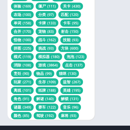
体验
(169)
僵尸
(111)
关卡
(430)
农场
(100)
分类
(97)
匹配
(120)
单词
(158)
卡牌
(133)
卡车
(95)
合并
(170)
宠物
(83)
射击
(150)
怪物
(100)
战斗
(162)
技能
(93)
拼图
(225)
挑战
(93)
方块
(600)
模式
(119)
模拟器
(180)
泡泡
(123)
消除
(108)
游戏
(3864)
点击
(137)
烹饪
(90)
物品
(99)
猫咪
(130)
玩家
(271)
生存
(109)
益智
(267)
离线
(101)
纸牌
(188)
英雄
(195)
角色
(91)
解谜
(140)
解锁
(131)
谜题
(349)
赛车
(122)
音乐
(96)
颜色
(85)
驾驶
(192)
麻将
(93)