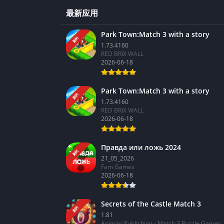
最新应用
Park Town:Match 3 with a story
新的
1.73.4160
RED BRIX WALL
2026-06-18
Park Town:Match 3 with a story
新的
1.73.4160
RED BRIX WALL
2026-06-18
Правда или ложь 2024
新的
21_05_2026
Fam Games
2026-06-18
Secrets of the Castle Match 3
新的
1.81
Animan Publishing - Match 3 Puzzle Games