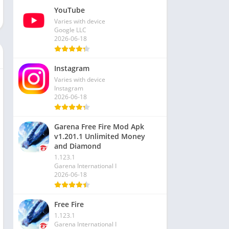
YouTube
Varies with device
Google LLC
2026-06-18
Instagram
Varies with device
Instagram
2026-06-18
Garena Free Fire Mod Apk
v1.201.1 Unlimited Money
and Diamond
1.123.1
Garena International I
2026-06-18
Free Fire
1.123.1
Garena International I