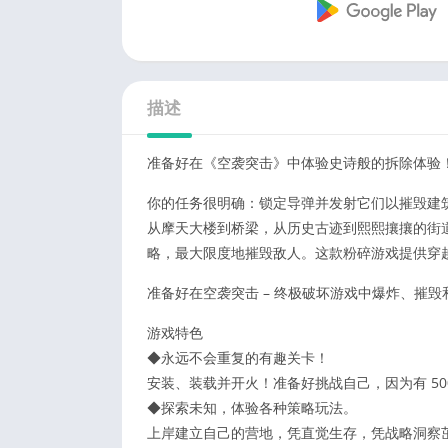
描述
准备好在《空袭突击》中体验史诗般的拆除体验
你的任务很明确：锁定导弹并发射它们以摧毁建
从摩天大楼到桥梁，从历史古迹到熙熙攘攘的街
略，最大限度地摧毁敌人。这款粉碎游戏提供穿
准备好在空袭突击 – 终极破坏游戏中爆炸、摧毁
游戏特色
◆永远不会重复的有趣关卡！
安装、装载并开火！准备好挑战自己，因为有 50
◆探索未知，体验各种策略玩法。
上岸建立自己的营地，凭直觉生存，凭战略洞察