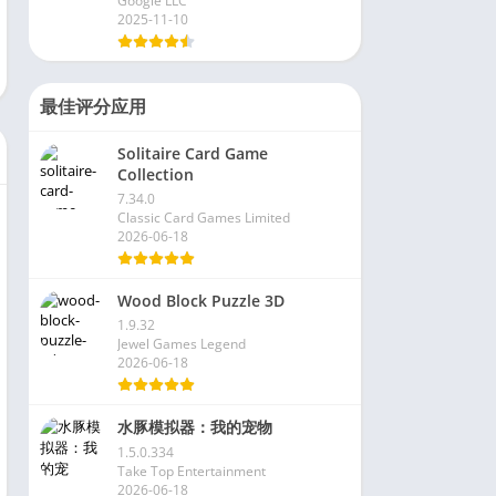
Google LLC
2025-11-10
最佳评分应用
Solitaire Card Game
Collection
7.34.0
Classic Card Games Limited
2026-06-18
Wood Block Puzzle 3D
1.9.32
Jewel Games Legend
2026-06-18
水豚模拟器：我的宠物
1.5.0.334
Take Top Entertainment
2026-06-18