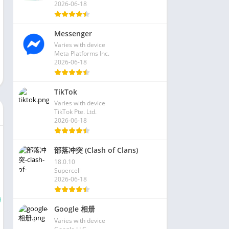
2026-06-18
Messenger
Varies with device
Meta Platforms Inc.
2026-06-18
TikTok
Varies with device
TikTok Pte. Ltd.
2026-06-18
部落冲突 (Clash of Clans)
18.0.10
Supercell
2026-06-18
Google 相册
Varies with device