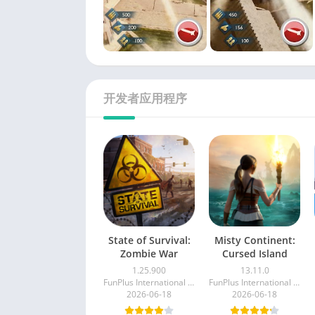
开发者应用程序
State of Survival:
Misty Continent:
Zombie War
Cursed Island
1.25.900
13.11.0
FunPlus International AG
FunPlus International AG
2026-06-18
2026-06-18