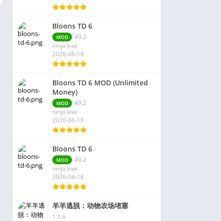
Bloons TD 6
49.2
MOD
ninja kiwi
2026-06-18
Bloons TD 6 MOD (Unlimited
Money)
49.2
MOD
ninja kiwi
2026-06-18
Bloons TD 6
49.2
MOD
ninja kiwi
2026-06-18
羊羊逃脱：动物农场堵塞
1.1.6