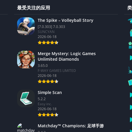
最受关注的应用
类
The Spike – Volleyball Story
[7.0.303] 7.0.303
SUNCYAN
2026-06-18
Merge Mystery: Logic Games
Unlimited Diamonds
3.65.0
F-WAY GAMES LIMITED
2026-06-18
Simple Scan
5.2.2
Easy inc.
2026-06-18
Matchday™ Champions: 足球手游