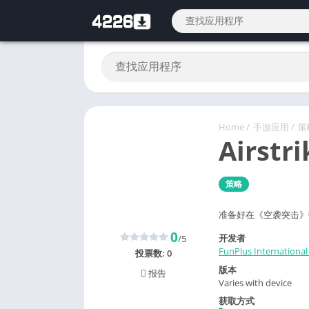
Home
/
手游应用
/
策
Airstri
策略
准备好在《空袭突击》
0
开发者
/5
FunPlus International
投票数:
0
版本
报告
Varies with device
获取方式