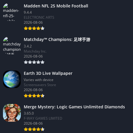
Madden NFL 25 Mobile Football
9.4.4
ELECTRONIC ARTS
2026-08-06
Matchday™ Champions: 足球手游
3.4.2
Matchday Inc.
2026-08-06
Earth 3D Live Wallpaper
Varies with device
Screensavers Store
2026-08-06
Merge Mystery: Logic Games Unlimited Diamonds
3.65.0
F-WAY GAMES LIMITED
2026-08-06