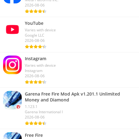
2026-08-06
YouTube
Varies with device
Google LLC
2026-08-06
Instagram
Varies with device
Instagram
2026-08-06
Garena Free Fire Mod Apk v1.201.1 Unlimited
Money and Diamond
1.123.1
Garena International I
2026-08-06
Free Fire