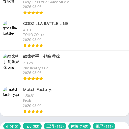
EasyFun Puzzle Game Studio
2026-08-06
GODZILLA BATTLE LINE
4.9.0
TOHO CO.Ltd
2026-08-06
酷炫钓手 – 钓鱼游戏
2.0.28
2nd Reality s.r.o.
2026-08-06
Match Factory!
1.50.81
Peak
2026-08-06
d
(415)
rpg
(83)
三消
(113)
体验
(169)
僵尸
(111)