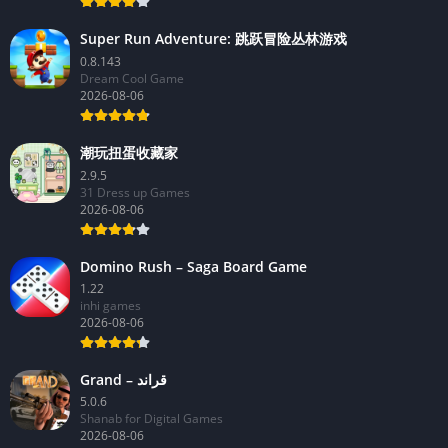
Super Run Adventure: 跳跃冒险丛林游戏
0.8.143
Dream Cool Game
2026-08-06
潮玩扭蛋收藏家
2.9.5
31 Dress up Games
2026-08-06
Domino Rush – Saga Board Game
1.22
inhi games
2026-08-06
Grand – قراند
5.0.6
Shanab for Digital Games
2026-08-06