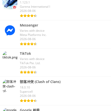
1.123.1
Garena International I
2026-08-06
Messenger
Varies with device
Meta Platforms Inc.
2026-08-06
TikTok
Varies with device
TikTok Pte. Ltd.
2026-08-06
部落冲突 (Clash of Clans)
18.0.10
Supercell
2026-08-06
Google 相册