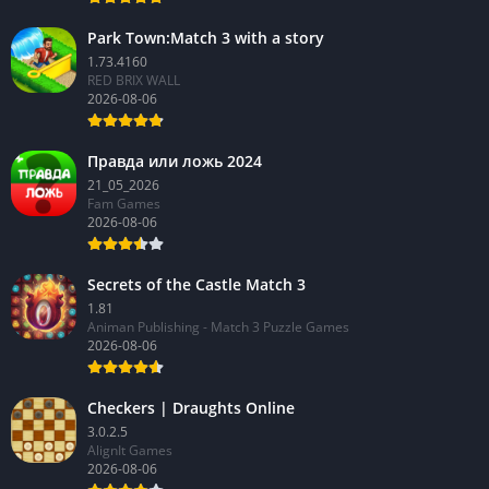
Park Town:Match 3 with a story
1.73.4160
RED BRIX WALL
2026-08-06
Правда или ложь 2024
21_05_2026
Fam Games
2026-08-06
Secrets of the Castle Match 3
1.81
Animan Publishing - Match 3 Puzzle Games
2026-08-06
Checkers | Draughts Online
3.0.2.5
AlignIt Games
2026-08-06