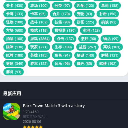
关卡
(430)
农场
(100)
分类
(97)
匹配
(120)
单词
(158)
卡牌
(133)
卡车
(95)
合并
(170)
宠物
(83)
射击
(150)
怪物
(100)
战斗
(162)
技能
(93)
拼图
(225)
挑战
(93)
方块
(600)
模式
(119)
模拟器
(180)
泡泡
(123)
消除
(108)
游戏
(3864)
点击
(137)
烹饪
(90)
物品
(99)
猫咪
(130)
玩家
(271)
生存
(109)
益智
(267)
离线
(101)
纸牌
(188)
英雄
(195)
角色
(91)
解谜
(140)
解锁
(131)
谜题
(349)
赛车
(122)
音乐
(96)
颜色
(85)
驾驶
(192)
麻将
(93)
最新应用
Park Town:Match 3 with a story
1.73.4160
RED BRIX WALL
2026-08-06