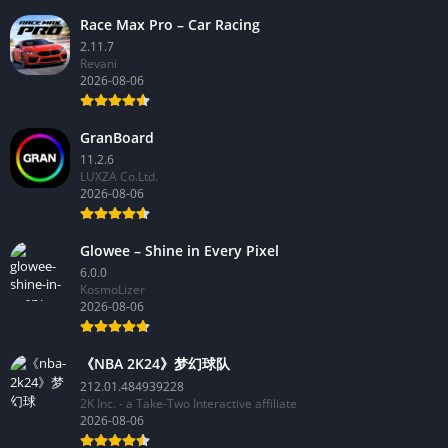
Race Max Pro – Car Racing
2.11.7
Revani
2026-08-06
GranBoard
11.2.6
LUXZA Co.Ltd.
2026-08-06
Glowee – Shine in Every Pixel
6.0.0
KosmoLizer
2026-08-06
《NBA 2K24》梦幻球队
212.01.484939228
2K Inc. - a Take-Two Interactive affiliate
2026-08-06