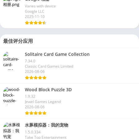
Varies with device
Google LLC
2025-11-10
最佳评分应用
Solitaire Card Game Collection
7.34.0
Classic Card Games Limited
2026-08-06
Wood Block Puzzle 3D
1.9.32
Jewel Games Legend
2026-08-06
水豚模拟器：我的宠物
1.5.0.334
Take Top Entertainment