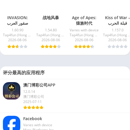
INVASION:
战地风暴
Age of Apes:
Kiss of War 
猿族时代
قبلة الحرب
1.60.90
1.54.80
Varies with device
1.157.0
Tap4fun (Hong Kong) Limited
Tap4fun (Hong Kong) Limited
Tap4fun (Hong Kong) Limited
Tap4fun (Hong Kong) L
2026-08-06
2026-08-06
2026-08-06
2026-08-06
评分最高的应用程序
澳门博彩公司APP
12.0.14
澳门博彩公司
2025-07-11
Facebook
Varies with device
Meta Platforms Inc.