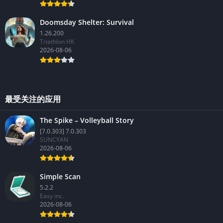
Doomsday Shelter: Survival
1.26.200
Triathlon HK
2026-08-06
最受关注的应用
The Spike – Volleyball Story
[7.0.303] 7.0.303
SUNCYAN
2026-08-06
Simple Scan
5.2.2
Easy inc.
2026-08-06