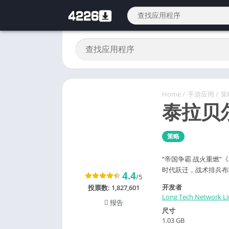
Home
/
手游应用
/
策
泰拉贝
策略
“帝国争霸 战火重燃
时代跃迁，战术排兵布
4.4
/5
开发者
投票数:
1,827,601
Long Tech Network L
报告
尺寸
1.03 GB