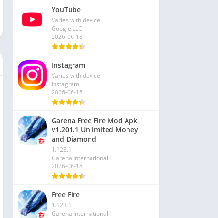
YouTube
Varies with device
Google LLC
2026-06-18
Instagram
Varies with device
Instagram
2026-06-18
Garena Free Fire Mod Apk
v1.201.1 Unlimited Money
and Diamond
1.123.1
Garena International I
2026-06-18
Free Fire
1.123.1
Garena International I