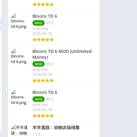
Bloons TD 6
49.2
MOD
ninja kiwi
2026-06-18
Bloons TD 6 MOD (Unlimited
Money)
49.2
MOD
ninja kiwi
2026-06-18
Bloons TD 6
49.2
MOD
ninja kiwi
2026-06-18
羊羊逃脱：动物农场堵塞
1.1.6