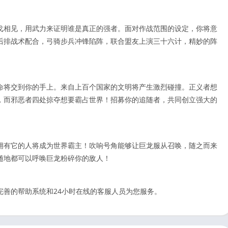
戈相见，用武力来证明谁是真正的强者。面对作战范围的设定，你将意
后排战术配合，弓骑步兵冲锋陷阵，联合盟友上演三十六计，精妙的阵
命将交到你的手上。来自上百个国家的文明将产生激烈碰撞。正义者想
，而邪恶者四处掠夺想要霸占世界！招募你的追随者，共同创立强大的
拥有它的人将成为世界霸主！吹响号角能够让巨龙服从召唤，随之而来
随地都可以呼唤巨龙粉碎你的敌人！
有完善的帮助系统和24小时在线的客服人员为您服务。