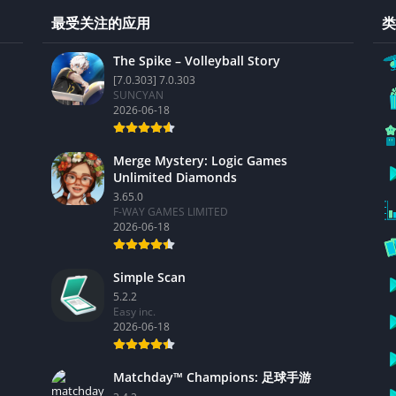
最受关注的应用
类
The Spike – Volleyball Story
[7.0.303] 7.0.303
SUNCYAN
2026-06-18
Merge Mystery: Logic Games
Unlimited Diamonds
3.65.0
F-WAY GAMES LIMITED
2026-06-18
Simple Scan
5.2.2
Easy inc.
2026-06-18
Matchday™ Champions: 足球手游