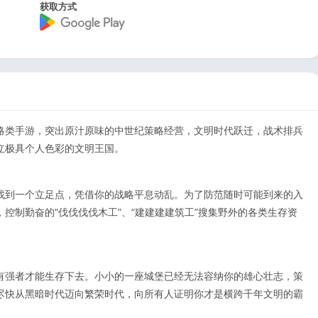
获取方式
策略类手游，突出原汁原味的中世纪策略经营，文明时代跃迁，战术排兵
立极具个人色彩的文明王国。
找到一个立足点，凭借你的战略平息动乱。为了防范随时可能到来的入
控制勤奋的“伐伐伐伐木工”、“建建建建筑工”搜集野外的各类生存资
有强者才能生存下去。小小的一座城堡已经无法容纳你的雄心壮志，策
尽快从黑暗时代迈向繁荣时代，向所有人证明你才是横跨千年文明的霸