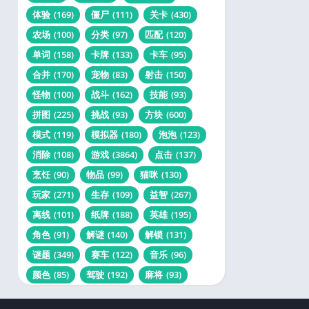
体验
(169)
僵尸
(111)
关卡
(430)
农场
(100)
分类
(97)
匹配
(120)
单词
(158)
卡牌
(133)
卡车
(95)
合并
(170)
宠物
(83)
射击
(150)
怪物
(100)
战斗
(162)
技能
(93)
拼图
(225)
挑战
(93)
方块
(600)
模式
(119)
模拟器
(180)
泡泡
(123)
消除
(108)
游戏
(3864)
点击
(137)
烹饪
(90)
物品
(99)
猫咪
(130)
玩家
(271)
生存
(109)
益智
(267)
离线
(101)
纸牌
(188)
英雄
(195)
角色
(91)
解谜
(140)
解锁
(131)
谜题
(349)
赛车
(122)
音乐
(96)
颜色
(85)
驾驶
(192)
麻将
(93)