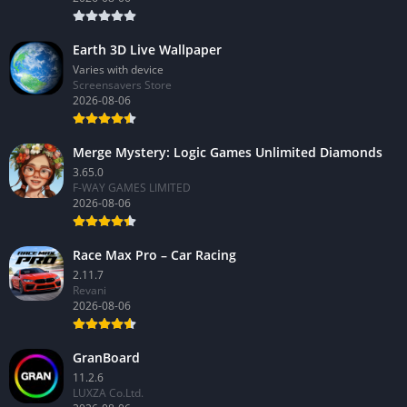
Earth 3D Live Wallpaper
Varies with device
Screensavers Store
2026-08-06
Merge Mystery: Logic Games Unlimited Diamonds
3.65.0
F-WAY GAMES LIMITED
2026-08-06
Race Max Pro – Car Racing
2.11.7
Revani
2026-08-06
GranBoard
11.2.6
LUXZA Co.Ltd.