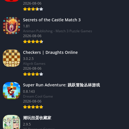
2026-08-06
Secrets of the Castle Match 3
1.81
Animan Publishing - Match 3 Puzzle Games
2026-08-06
Checkers | Draughts Online
3.0.2.5
AlignIt Games
2026-08-06
Super Run Adventure: 跳跃冒险丛林游戏
0.8.143
Dream Cool Game
2026-08-06
潮玩扭蛋收藏家
2.9.5