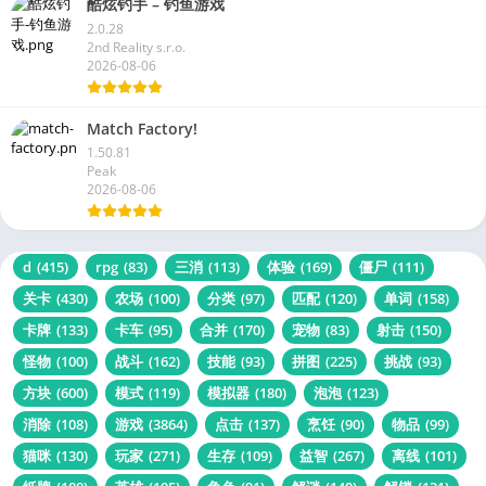
酷炫钓手 – 钓鱼游戏
2.0.28
2nd Reality s.r.o.
2026-08-06
Match Factory!
1.50.81
Peak
2026-08-06
d
(415)
rpg
(83)
三消
(113)
体验
(169)
僵尸
(111)
关卡
(430)
农场
(100)
分类
(97)
匹配
(120)
单词
(158)
卡牌
(133)
卡车
(95)
合并
(170)
宠物
(83)
射击
(150)
怪物
(100)
战斗
(162)
技能
(93)
拼图
(225)
挑战
(93)
方块
(600)
模式
(119)
模拟器
(180)
泡泡
(123)
消除
(108)
游戏
(3864)
点击
(137)
烹饪
(90)
物品
(99)
猫咪
(130)
玩家
(271)
生存
(109)
益智
(267)
离线
(101)