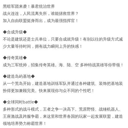
黑暗军团来袭！暴君统治世界
战火连连，人民流离失所，谁能拯救世界？
加入自由联盟挺身而出，成为最强指挥官！
◆合成升级◆
不论是建筑还是士兵单位，只要合成就升级！有别以往的升级方式减
少大量等待时间，拥有战力瞬间上升的快感！
◆传奇英雄◆
成为三军统帅，招集传奇英雄。海、陆、空 多种特战英雄等你带领！
◆建造岛屿基地◆
从一个荒岛开始，建造基地训练军队并通过各种建筑、装饰把基地装
扮得更加兼顾完美。快来展现你与众不同的个性吧！
◆全球同时battle◆
多种形式的战斗模式，王者之争一决高下。荒原野怪、战锤机器人、
王座激战及跨服争霸，来这里和世界各国的玩家一起发展联盟，建造
领地培养势力称霸世界！