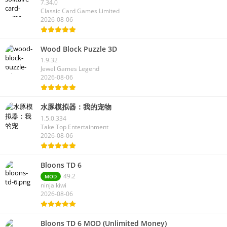
7.34.0
Classic Card Games Limited
2026-08-06
Wood Block Puzzle 3D
1.9.32
Jewel Games Legend
2026-08-06
水豚模拟器：我的宠物
1.5.0.334
Take Top Entertainment
2026-08-06
Bloons TD 6
49.2
MOD
ninja kiwi
2026-08-06
Bloons TD 6 MOD (Unlimited Money)