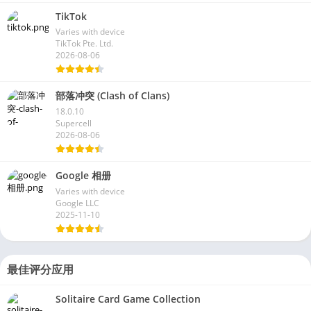
TikTok
Varies with device
TikTok Pte. Ltd.
2026-08-06
部落冲突 (Clash of Clans)
18.0.10
Supercell
2026-08-06
Google 相册
Varies with device
Google LLC
2025-11-10
最佳评分应用
Solitaire Card Game Collection