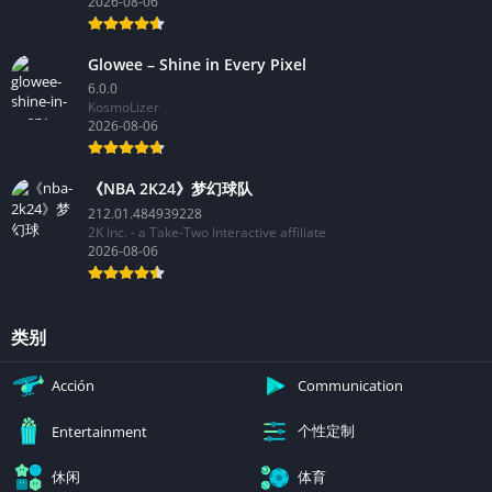
2026-08-06
Glowee – Shine in Every Pixel
6.0.0
KosmoLizer
2026-08-06
《NBA 2K24》梦幻球队
212.01.484939228
2K Inc. - a Take-Two Interactive affiliate
2026-08-06
类别
Acción
Communication
个性定制
Entertainment
休闲
体育