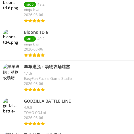
49.2
MOD
ninja kiwi
2026-08-06
Bloons TD 6
49.2
MOD
ninja kiwi
2026-08-06
羊羊逃脱：动物农场堵塞
1.1.6
EasyFun Puzzle Game Studio
2026-08-06
GODZILLA BATTLE LINE
4.9.0
TOHO CO.Ltd
2026-08-06