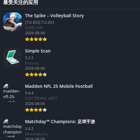
最受关注的应用
The Spike – Volleyball Story
[7.0.303] 7.0.303
SUNCYAN
2026-08-06
Simple Scan
5.2.2
Easy inc.
2026-08-06
Madden NFL 25 Mobile Football
9.4.4
ELECTRONIC ARTS
2026-08-06
Matchday™ Champions: 足球手游
3.4.2
Matchday Inc.
2026-08-06