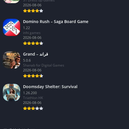
31 Dress up Games
2026-08-06
Domino Rush – Saga Board Game
1.22
inhi games
2026-08-06
Grand – قراند
5.0.6
Shanab for Digital Games
2026-08-06
Doomsday Shelter: Survival
1.26.200
Triathlon HK
2026-08-06