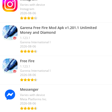
Varies with device
Instagram
2026-08-06
Garena Free Fire Mod Apk v1.201.1 Unlimited
Money and Diamond
1.123.1
Garena International I
2026-08-06
Free Fire
1.123.1
Garena International I
2026-08-06
Messenger
Varies with device
Meta Platforms Inc.
2026-08-06