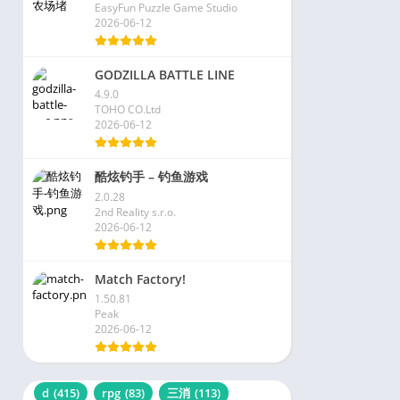
EasyFun Puzzle Game Studio
2026-06-12
GODZILLA BATTLE LINE
4.9.0
TOHO CO.Ltd
2026-06-12
酷炫钓手 – 钓鱼游戏
2.0.28
2nd Reality s.r.o.
2026-06-12
Match Factory!
1.50.81
Peak
2026-06-12
d
(415)
rpg
(83)
三消
(113)