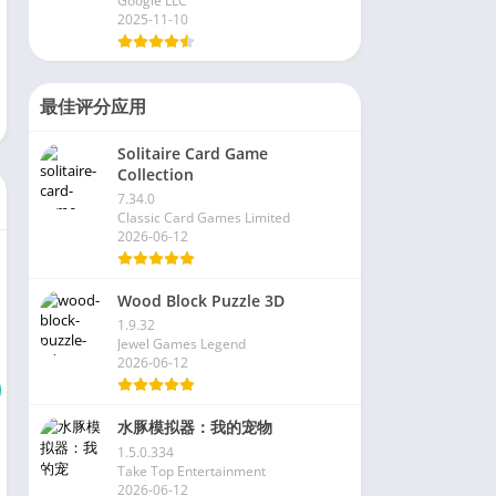
Google LLC
2025-11-10
最佳评分应用
Solitaire Card Game
Collection
7.34.0
Classic Card Games Limited
2026-06-12
Wood Block Puzzle 3D
1.9.32
Jewel Games Legend
2026-06-12
水豚模拟器：我的宠物
1.5.0.334
Take Top Entertainment
2026-06-12