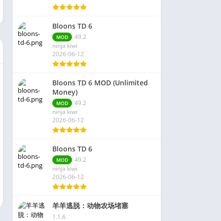
Bloons TD 6
49.2
MOD
ninja kiwi
2026-06-12
Bloons TD 6 MOD (Unlimited
Money)
49.2
MOD
ninja kiwi
2026-06-12
Bloons TD 6
49.2
MOD
ninja kiwi
2026-06-12
羊羊逃脱：动物农场堵塞
1.1.6