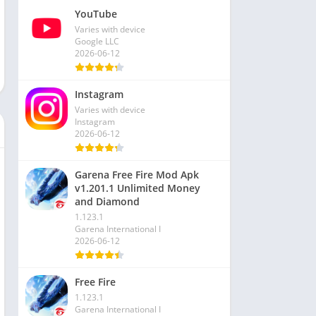
YouTube
Varies with device
Google LLC
2026-06-12
Instagram
Varies with device
Instagram
2026-06-12
Garena Free Fire Mod Apk
v1.201.1 Unlimited Money
and Diamond
1.123.1
Garena International I
2026-06-12
Free Fire
1.123.1
Garena International I