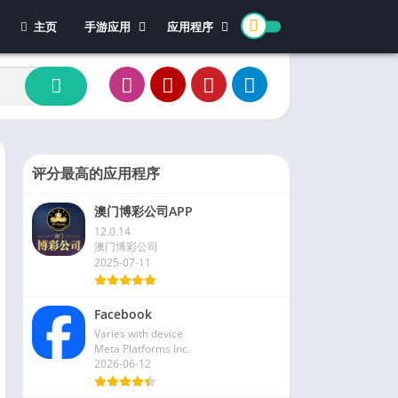
主页
手游应用
应用程序
休闲游戏
体育
冒险游戏
办公
模拟游戏
新闻杂志
动作游戏
视频播放和编辑
卡牌游戏
评分最高的应用程序
街机游戏
澳门博彩公司APP
教育游戏
12.0.14
角色扮演
澳门博彩公司
2025-07-11
文字游戏
益智游戏
Facebook
竞速游戏
Varies with device
策略游戏
Meta Platforms Inc.
2026-06-12