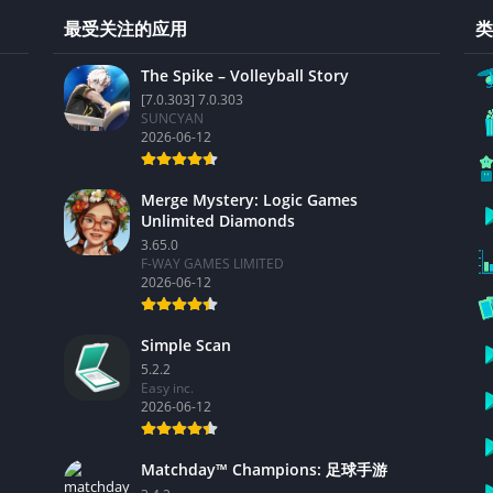
最受关注的应用
类
The Spike – Volleyball Story
[7.0.303] 7.0.303
SUNCYAN
2026-06-12
Merge Mystery: Logic Games
Unlimited Diamonds
3.65.0
F-WAY GAMES LIMITED
2026-06-12
Simple Scan
5.2.2
Easy inc.
2026-06-12
Matchday™ Champions: 足球手游