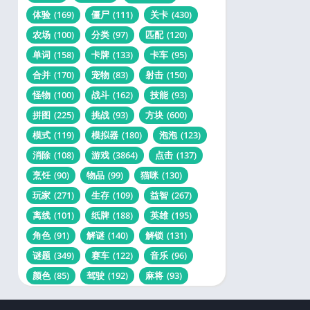
体验
(169)
僵尸
(111)
关卡
(430)
农场
(100)
分类
(97)
匹配
(120)
单词
(158)
卡牌
(133)
卡车
(95)
合并
(170)
宠物
(83)
射击
(150)
怪物
(100)
战斗
(162)
技能
(93)
拼图
(225)
挑战
(93)
方块
(600)
模式
(119)
模拟器
(180)
泡泡
(123)
消除
(108)
游戏
(3864)
点击
(137)
烹饪
(90)
物品
(99)
猫咪
(130)
玩家
(271)
生存
(109)
益智
(267)
离线
(101)
纸牌
(188)
英雄
(195)
角色
(91)
解谜
(140)
解锁
(131)
谜题
(349)
赛车
(122)
音乐
(96)
颜色
(85)
驾驶
(192)
麻将
(93)