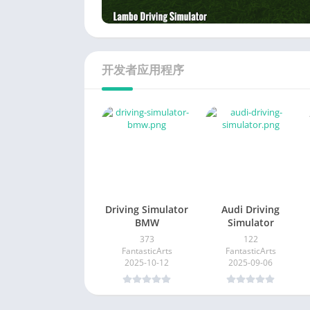
开发者应用程序
Driving Simulator
Audi Driving
BMW
Simulator
373
122
FantasticArts
FantasticArts
2025-10-12
2025-09-06