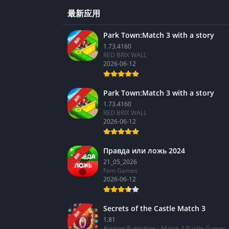
最新应用
Park Town:Match 3 with a story
新的
1.73.4160
RED BRIX WALL
2026-06-12
Park Town:Match 3 with a story
新的
1.73.4160
RED BRIX WALL
2026-06-12
Правда или ложь 2024
新的
21_05_2026
Fam Games
2026-06-12
Secrets of the Castle Match 3
新的
1.81
Animan Publishing - Match 3 Puzzle Games