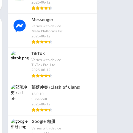
2026-06-12
Messenger
Varies with device
Meta Platforms Inc.
2026-06-12
TikTok
Varies with device
TikTok Pte. Ltd.
2026-06-12
部落冲突 (Clash of Clans)
18.0.10
Supercell
2026-06-12
Google 相册
Varies with device