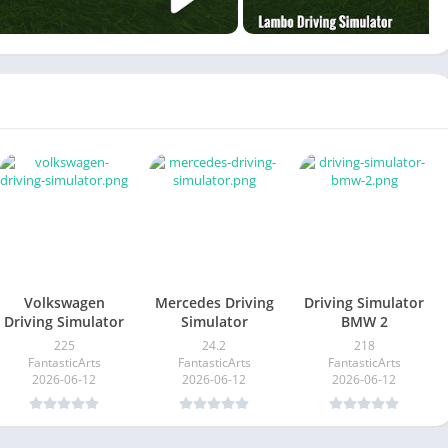
Volkswagen
Mercedes Driving
Driving Simulator
Driving Simulator
Simulator
BMW 2
225
24.2
218
FantasticArts
FantasticArts
FantasticArts
2026-06-12
2026-06-12
2026-06-12