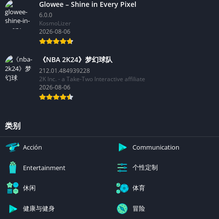
Glowee – Shine in Every Pixel
6.0.0
KosmoLizer
2026-08-06
《NBA 2K24》梦幻球队
212.01.484939228
2K Inc. - a Take-Two Interactive affiliate
2026-08-06
类别
Acción
Communication
个性定制
Entertainment
休闲
体育
健康与健身
冒险