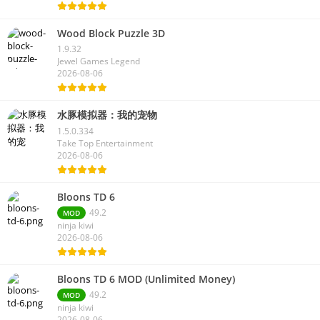
Wood Block Puzzle 3D
1.9.32
Jewel Games Legend
2026-08-06
水豚模拟器：我的宠物
1.5.0.334
Take Top Entertainment
2026-08-06
Bloons TD 6
49.2
MOD
ninja kiwi
2026-08-06
Bloons TD 6 MOD (Unlimited Money)
49.2
MOD
ninja kiwi
2026-08-06