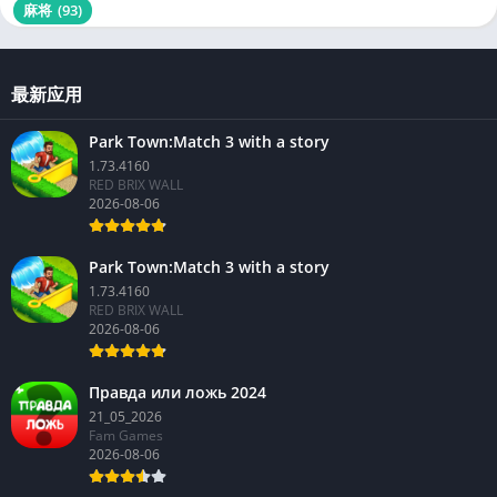
麻将
(93)
最新应用
Park Town:Match 3 with a story
1.73.4160
RED BRIX WALL
2026-08-06
Park Town:Match 3 with a story
1.73.4160
RED BRIX WALL
2026-08-06
Правда или ложь 2024
21_05_2026
Fam Games
2026-08-06