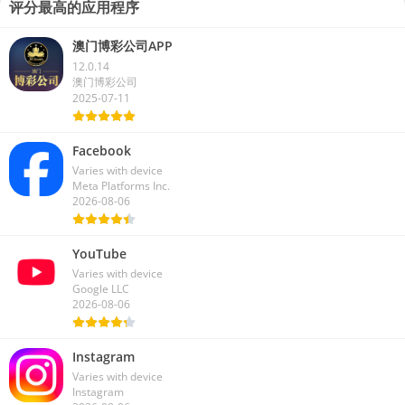
评分最高的应用程序
澳门博彩公司APP
12.0.14
澳门博彩公司
2025-07-11
Facebook
Varies with device
Meta Platforms Inc.
2026-08-06
YouTube
Varies with device
Google LLC
2026-08-06
Instagram
Varies with device
Instagram