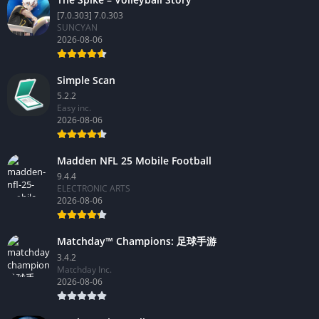
[7.0.303] 7.0.303
SUNCYAN
2026-08-06
Simple Scan
5.2.2
Easy inc.
2026-08-06
Madden NFL 25 Mobile Football
9.4.4
ELECTRONIC ARTS
2026-08-06
Matchday™ Champions: 足球手游
3.4.2
Matchday Inc.
2026-08-06