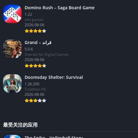
Domino Rush – Saga Board Game
1.22
inhi games
2026-08-06
Grand – قراند
5.0.6
Shanab for Digital Games
2026-08-06
Doomsday Shelter: Survival
1.26.200
Triathlon HK
2026-08-06
最受关注的应用
The Spike – Volleyball Story