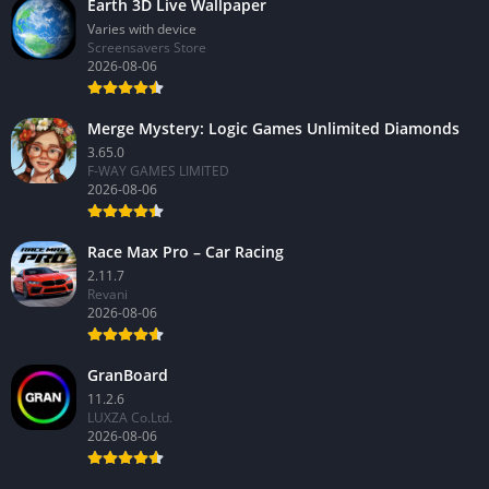
Earth 3D Live Wallpaper
Varies with device
Screensavers Store
2026-08-06
Merge Mystery: Logic Games Unlimited Diamonds
3.65.0
F-WAY GAMES LIMITED
2026-08-06
Race Max Pro – Car Racing
2.11.7
Revani
2026-08-06
GranBoard
11.2.6
LUXZA Co.Ltd.
2026-08-06