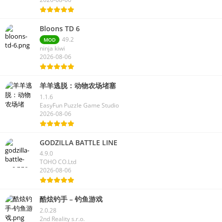
Bloons TD 6
49.2
MOD
ninja kiwi
2026-08-06
羊羊逃脱：动物农场堵塞
1.1.6
EasyFun Puzzle Game Studio
2026-08-06
GODZILLA BATTLE LINE
4.9.0
TOHO CO.Ltd
2026-08-06
酷炫钓手 – 钓鱼游戏
2.0.28
2nd Reality s.r.o.