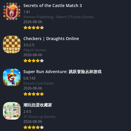
Secrets of the Castle Match 3
1.81
Animan Publishing - Match 3 Puzzle Games
2026-08-06
Checkers | Draughts Online
3.0.2.5
AlignIt Games
2026-08-06
Super Run Adventure: 跳跃冒险丛林游戏
0.8.143
Dream Cool Game
2026-08-06
潮玩扭蛋收藏家
2.9.5
31 Dress up Games
2026-08-06