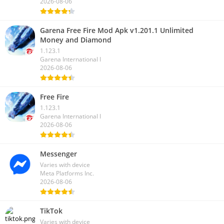
2026-08-06
Garena Free Fire Mod Apk v1.201.1 Unlimited
Money and Diamond
1.123.1
Garena International I
2026-08-06
Free Fire
1.123.1
Garena International I
2026-08-06
Messenger
Varies with device
Meta Platforms Inc.
2026-08-06
TikTok
Varies with device