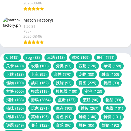
2026-08-06
Match Factory!
1.50.81
Peak
2026-08-06
d
(415)
rpg
(83)
三消
(113)
体验
(169)
僵尸
(111)
关卡
(430)
农场
(100)
分类
(97)
匹配
(120)
单词
(158)
卡牌
(133)
卡车
(95)
合并
(170)
宠物
(83)
射击
(150)
怪物
(100)
战斗
(162)
技能
(93)
拼图
(225)
挑战
(93)
方块
(600)
模式
(119)
模拟器
(180)
泡泡
(123)
消除
(108)
游戏
(3864)
点击
(137)
烹饪
(90)
物品
(99)
猫咪
(130)
玩家
(271)
生存
(109)
益智
(267)
离线
(101)
纸牌
(188)
英雄
(195)
角色
(91)
解谜
(140)
解锁
(131)
谜题
(349)
赛车
(122)
音乐
(96)
颜色
(85)
驾驶
(192)