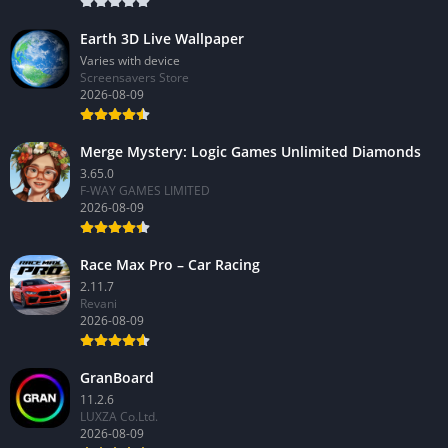
Earth 3D Live Wallpaper
Varies with device
Screensavers Store
2026-08-09
Merge Mystery: Logic Games Unlimited Diamonds
3.65.0
F-WAY GAMES LIMITED
2026-08-09
Race Max Pro – Car Racing
2.11.7
Revani
2026-08-09
GranBoard
11.2.6
LUXZA Co.Ltd.
2026-08-09