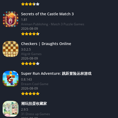
Secrets of the Castle Match 3
1.81
Animan Publishing - Match 3 Puzzle Games
2026-08-09
Checkers | Draughts Online
3.0.2.5
AlignIt Games
2026-08-09
Super Run Adventure: 跳跃冒险丛林游戏
0.8.143
Dream Cool Game
2026-08-09
潮玩扭蛋收藏家
2.9.5
31 Dress up Games