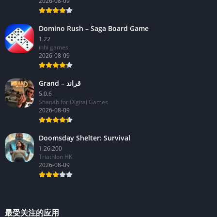
2026-08-09
Domino Rush – Saga Board Game
1.22
inhi games
2026-08-09
Grand – قراند
5.0.6
Shanab for Digital Games
2026-08-09
Doomsday Shelter: Survival
1.26.200
Triathlon HK
2026-08-09
最受关注的应用