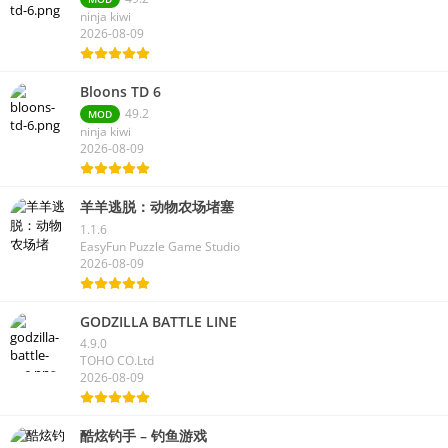
ninja kiwi
2026-08-09
Bloons TD 6
49.2
MOD
ninja kiwi
2026-08-09
羊羊逃脱：动物农场堵塞
1.1.6
EasyFun Puzzle Game Studio
2026-08-09
GODZILLA BATTLE LINE
4.9.0
TOHO CO.Ltd
2026-08-09
酷炫钓手 – 钓鱼游戏