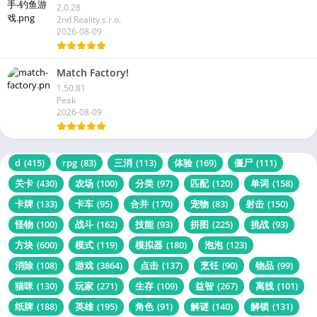
2.0.28
2nd Reality s.r.o.
2026-08-09
Match Factory!
1.50.81
Peak
2026-08-09
d
(415)
rpg
(83)
三消
(113)
体验
(169)
僵尸
(111)
关卡
(430)
农场
(100)
分类
(97)
匹配
(120)
单词
(158)
卡牌
(133)
卡车
(95)
合并
(170)
宠物
(83)
射击
(150)
怪物
(100)
战斗
(162)
技能
(93)
拼图
(225)
挑战
(93)
方块
(600)
模式
(119)
模拟器
(180)
泡泡
(123)
消除
(108)
游戏
(3864)
点击
(137)
烹饪
(90)
物品
(99)
猫咪
(130)
玩家
(271)
生存
(109)
益智
(267)
离线
(101)
纸牌
(188)
英雄
(195)
角色
(91)
解谜
(140)
解锁
(131)