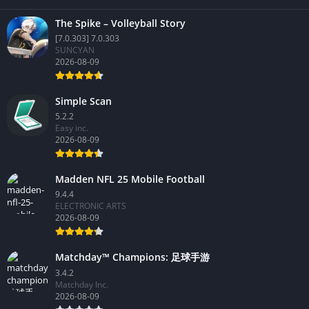
The Spike – Volleyball Story
[7.0.303] 7.0.303
SUNCYAN
2026-08-09
Simple Scan
5.2.2
Easy inc.
2026-08-09
Madden NFL 25 Mobile Football
9.4.4
ELECTRONIC ARTS
2026-08-09
Matchday™ Champions: 足球手游
3.4.2
Matchday Inc.
2026-08-09