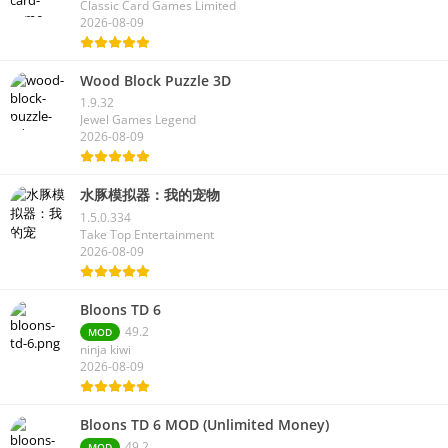
Classic Card Games Limited
2026-08-09
Wood Block Puzzle 3D
1.9.32
Jewel Games Legend
2026-08-09
水豚模拟器：我的宠物
1.5.0.334
Take Top Entertainment
2026-08-09
Bloons TD 6
49.2
MOD
ninja kiwi
2026-08-09
Bloons TD 6 MOD (Unlimited Money)
49.2
MOD