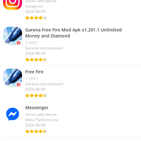
Varies with device
Instagram
2026-08-09
Garena Free Fire Mod Apk v1.201.1 Unlimited
Money and Diamond
1.123.1
Garena International I
2026-08-09
Free Fire
1.123.1
Garena International I
2026-08-09
Messenger
Varies with device
Meta Platforms Inc.
2026-08-09