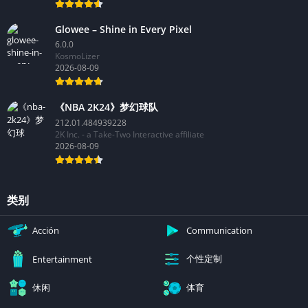
Glowee – Shine in Every Pixel
6.0.0
KosmoLizer
2026-08-09
《NBA 2K24》梦幻球队
212.01.484939228
2K Inc. - a Take-Two Interactive affiliate
2026-08-09
类别
Acción
Communication
个性定制
Entertainment
休闲
体育