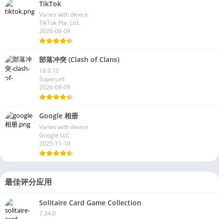
TikTok
Varies with device
TikTok Pte. Ltd.
2026-08-09
部落冲突 (Clash of Clans)
18.0.10
Supercell
2026-08-09
Google 相册
Varies with device
Google LLC
2025-11-10
最佳评分应用
Solitaire Card Game Collection
7.34.0