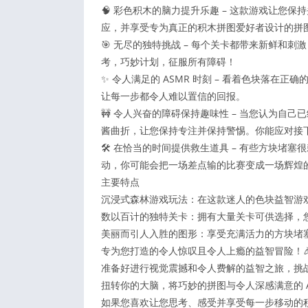
🧠 彩色积木的脑力提升乐趣 – 这款游戏让您
应，并享受专为真正的积木拼图爱好者设计的拼
🎯 无尽的独特挑战 – 每个关卡都带来新鲜和
考，巧妙计划，征服所有障碍！
✨ 令人满足的 ASMR 时刻 – 看着色块落
让每一步都令人难以置信的回报。
🚧 令人兴奋的障碍保持趣味性 – 当您认为自
酱曲折，让您保持专注并保持警惕。你能应对接
🛠 在恰当的时间提供救生道具 – 有些方块堵
动，你可能会把一场差点输的比赛变成一场辉煌
主要特点
沉浸式森林游戏玩法：在这款迷人的色块益智游
数以百计的独特关卡：拥有大量关卡可供选择，
美丽而引人入胜的图形：享受充满活力的方块堵
专为您打造的令人惊叹且令人上瘾的益智冒险！🎉
准备好进行视觉震撼和令人费解的益智之旅，挑
扭转你的大脑，将巧妙的拼图与令人深感满意的 A
如果您喜欢让您思考、感受并享受每一步移动的积木拼图，