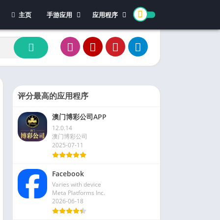
主页
手游应用
应用程序
休闲游戏
体育
冒险游戏
办公
模拟游戏
新闻杂志
动作游戏
视频播放和编辑
卡牌游戏
评分最高的应用程序
街机游戏
澳门博彩公司APP
教育游戏
12.0.14
角色扮演
澳门博彩公司
2025-07-11
文字游戏
益智游戏
Facebook
竞速游戏
Varies with device
策略游戏
Meta Platforms Inc.
2026-06-18