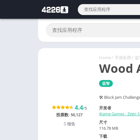
Home
/
手游应用
/
益
Wood A
益智
🛠 Block Jam C
4.4
开发者
/5
iKame Games - Zego S
投票数:
50,127
尺寸
报告
116.78 MB
下载