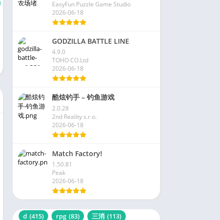
EasyFun Puzzle Game Studio
2026-06-18
GODZILLA BATTLE LINE
4.9.0
TOHO CO.Ltd
2026-06-18
酷炫钓手 – 钓鱼游戏
2.0.28
2nd Reality s.r.o.
2026-06-18
Match Factory!
1.50.81
Peak
2026-06-18
d
(415)
rpg
(83)
三消
(113)