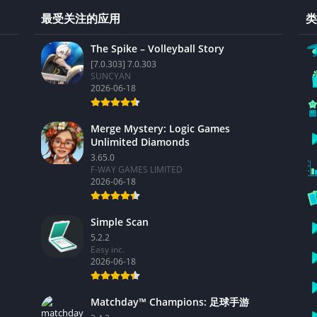
最受关注的应用
类
The Spike – Volleyball Story
[7.0.303] 7.0.303
SUNCYAN
2026-06-18
Merge Mystery: Logic Games
Unlimited Diamonds
3.65.0
F-WAY GAMES LIMITED
2026-06-18
Simple Scan
5.2.2
Easy inc.
2026-06-18
Matchday™ Champions: 足球手游