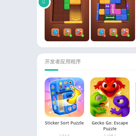
开发者应用程序
Sticker Sort Puzzle
Gecko Go: Escape
Puzzle
1.54.0
1.108.1