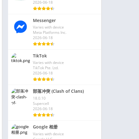
2026-06-18
Messenger
Varies with device
Meta Platforms Inc.
2026-06-18
TikTok
Varies with device
TikTok Pte. Ltd.
2026-06-18
部落冲突 (Clash of Clans)
18.0.10
Supercell
2026-06-18
Google 相册
Varies with device