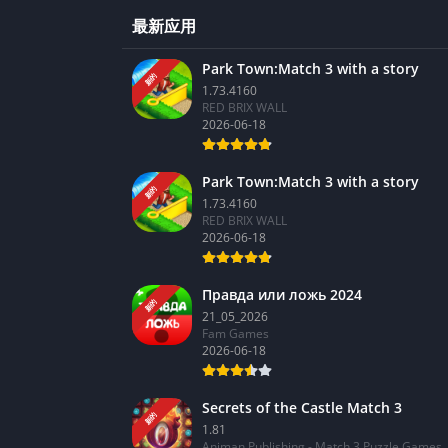
最新应用
Park Town:Match 3 with a story
新的
1.73.4160
RED BRIX WALL
2026-06-18
Park Town:Match 3 with a story
新的
1.73.4160
RED BRIX WALL
2026-06-18
Правда или ложь 2024
新的
21_05_2026
Fam Games
2026-06-18
Secrets of the Castle Match 3
新的
1.81
Animan Publishing - Match 3 Puzzle Games