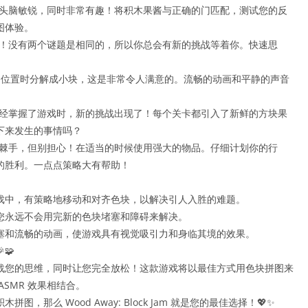
保持头脑敏锐，同时非常有趣！将积木果酱与正确的门匹配，测试您的反
图体验。
刺激！没有两个谜题是相同的，所以你总会有新的挑战等着你。快速思
在正确的位置时分解成小块，这是非常令人满意的。流畅的动画和平静的声音
己已经掌握了游戏时，新的挑战出现了！每个关卡都引入了新鲜的方块果
下来发生的事情吗？
塞很棘手，但别担心！在适当的时候使用强大的物品。仔细计划你的行
的胜利。一点点策略大有帮助！
戏中，有策略地移动和对齐色块，以解决引人入胜的难题。
您永远不会用完新的色块堵塞和障碍来解决。
塞和流畅的动画，使游戏具有视觉吸引力和身临其境的效果。
🧩
战您的思维，同时让您完全放松！这款游戏将以最佳方式用色块拼图来
SMR 效果相结合。
那么 Wood Away: Block Jam 就是您的最佳选择！💖✨