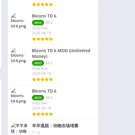
Bloons TD 6
49.2
MOD
ninja kiwi
2026-06-18
Bloons TD 6 MOD (Unlimited
Money)
49.2
MOD
ninja kiwi
2026-06-18
Bloons TD 6
49.2
MOD
ninja kiwi
2026-06-18
羊羊逃脱：动物农场堵塞
1.1.6