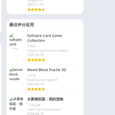
Google LLC
2025-11-10
最佳评分应用
Solitaire Card Game
Collection
7.34.0
Classic Card Games Limited
2026-06-18
Wood Block Puzzle 3D
1.9.32
Jewel Games Legend
2026-06-18
水豚模拟器：我的宠物
1.5.0.334
Take Top Entertainment
2026-06-18