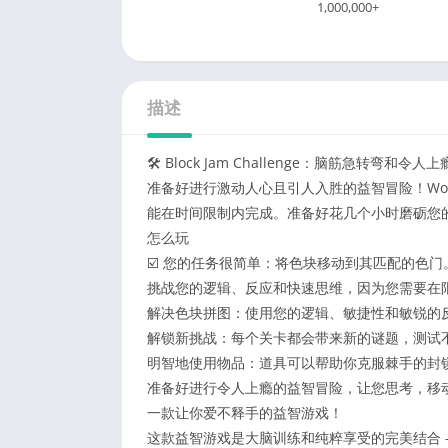
1,000,000+
描述
🛠 Block Jam Challenge：脑筋急转弯和令
准备好进行激动人心且引人入胜的益智冒险！Wooda
能在时间限制内完成。准备好花几个小时磨砺您的
怎么玩
☑️ 您的任务很简单：将色块移动到其匹配的色门。听起
挑战您的逻辑、反应和快速思维，因为您需要在
解决色块拼图：使用您的逻辑、敏捷性和敏锐的
解锁新挑战：每个关卡都会带来新的谜题，测试
明智地使用物品：道具可以帮助你克服棘手的封锁
准备好进行令人上瘾的益智冒险，让您思考，移动
一款让你爱不释手的益智游戏！
这款益智游戏是大脑训练和纯粹享受的完美结合 