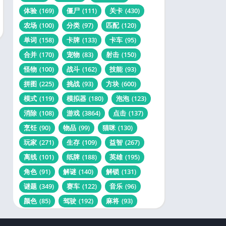
体验
(169)
僵尸
(111)
关卡
(430)
农场
(100)
分类
(97)
匹配
(120)
单词
(158)
卡牌
(133)
卡车
(95)
合并
(170)
宠物
(83)
射击
(150)
怪物
(100)
战斗
(162)
技能
(93)
拼图
(225)
挑战
(93)
方块
(600)
模式
(119)
模拟器
(180)
泡泡
(123)
消除
(108)
游戏
(3864)
点击
(137)
烹饪
(90)
物品
(99)
猫咪
(130)
玩家
(271)
生存
(109)
益智
(267)
离线
(101)
纸牌
(188)
英雄
(195)
角色
(91)
解谜
(140)
解锁
(131)
谜题
(349)
赛车
(122)
音乐
(96)
颜色
(85)
驾驶
(192)
麻将
(93)