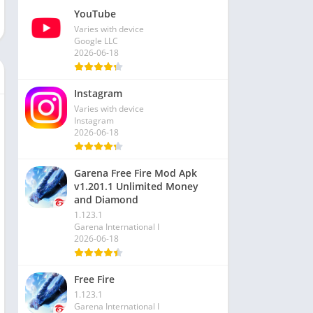
YouTube
Varies with device
Google LLC
2026-06-18
Instagram
Varies with device
Instagram
2026-06-18
Garena Free Fire Mod Apk
v1.201.1 Unlimited Money
and Diamond
1.123.1
Garena International I
2026-06-18
Free Fire
1.123.1
Garena International I