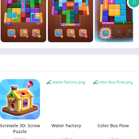
Screwzle 3D: Screw
Water Factory
Color Bus Flow
Puzzle
0.0.59
1.45.1
1.21.6