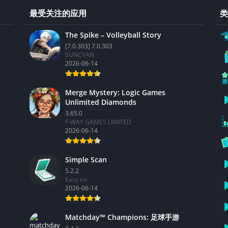
最受关注的应用
类
The Spike – Volleyball Story
[7.0.303] 7.0.303
SUNCYAN
2026-06-14
Merge Mystery: Logic Games
Unlimited Diamonds
3.65.0
F-WAY GAMES LIMITED
2026-06-14
Simple Scan
5.2.2
Easy inc.
2026-06-14
Matchday™ Champions: 足球手游