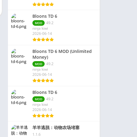
Bloons TD 6
49.2
MOD
ninja kiwi
2026-06-14
Bloons TD 6 MOD (Unlimited
Money)
49.2
MOD
ninja kiwi
2026-06-14
Bloons TD 6
49.2
MOD
ninja kiwi
2026-06-14
羊羊逃脱：动物农场堵塞
1.1.6