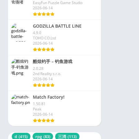
EasyFun Puzzle Game Studio
2026-06-14
GODZILLA BATTLE LINE
4.9.0
TOHO CO.Ltd
2026-06-14
酷炫钓手 – 钓鱼游戏
2.0.28
2nd Reality s.r.o.
2026-06-14
Match Factory!
1.50.81
Peak
2026-06-14
d
(415)
rpg
(83)
三消
(113)