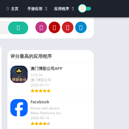
主页
手游应用
应用程序
休闲游戏
体育
冒险游戏
办公
模拟游戏
新闻杂志
动作游戏
视频播放和编辑
卡牌游戏
评分最高的应用程序
街机游戏
澳门博彩公司APP
教育游戏
12.0.14
角色扮演
澳门博彩公司
2025-07-11
文字游戏
益智游戏
Facebook
竞速游戏
Varies with device
策略游戏
Meta Platforms Inc.
2026-06-14