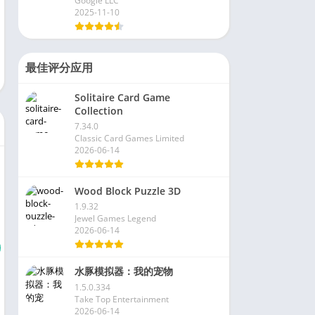
Google LLC
2025-11-10
最佳评分应用
Solitaire Card Game
Collection
7.34.0
Classic Card Games Limited
2026-06-14
Wood Block Puzzle 3D
1.9.32
Jewel Games Legend
2026-06-14
水豚模拟器：我的宠物
1.5.0.334
Take Top Entertainment
2026-06-14