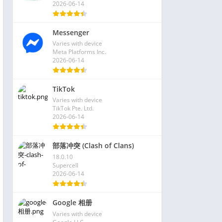
2026-06-14
Messenger
Varies with device
Meta Platforms Inc.
2026-06-14
TikTok
Varies with device
TikTok Pte. Ltd.
2026-06-14
部落冲突 (Clash of Clans)
18.0.10
Supercell
2026-06-14
Google 相册
Varies with device