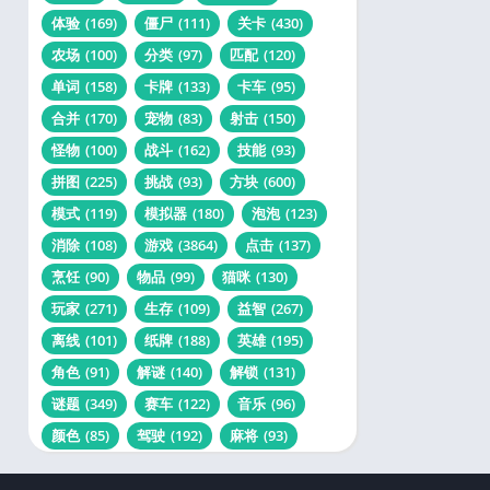
体验
(169)
僵尸
(111)
关卡
(430)
农场
(100)
分类
(97)
匹配
(120)
单词
(158)
卡牌
(133)
卡车
(95)
合并
(170)
宠物
(83)
射击
(150)
怪物
(100)
战斗
(162)
技能
(93)
拼图
(225)
挑战
(93)
方块
(600)
模式
(119)
模拟器
(180)
泡泡
(123)
消除
(108)
游戏
(3864)
点击
(137)
烹饪
(90)
物品
(99)
猫咪
(130)
玩家
(271)
生存
(109)
益智
(267)
离线
(101)
纸牌
(188)
英雄
(195)
角色
(91)
解谜
(140)
解锁
(131)
谜题
(349)
赛车
(122)
音乐
(96)
颜色
(85)
驾驶
(192)
麻将
(93)