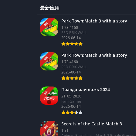
最新应用
Park Town:Match 3 with a story
新的
1.73.4160
RED BRIX WALL
2026-06-14
Park Town:Match 3 with a story
新的
1.73.4160
RED BRIX WALL
2026-06-14
Правда или ложь 2024
新的
21_05_2026
Fam Games
2026-06-14
Secrets of the Castle Match 3
新的
1.81
Animan Publishing - Match 3 Puzzle Games