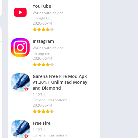
YouTube
Varies with device
Google LLC
2026-06-14
Instagram
Varies with device
Instagram
2026-06-14
Garena Free Fire Mod Apk
v1.201.1 Unlimited Money
and Diamond
1.123.1
Garena International I
2026-06-14
Free Fire
1.123.1
Garena International I