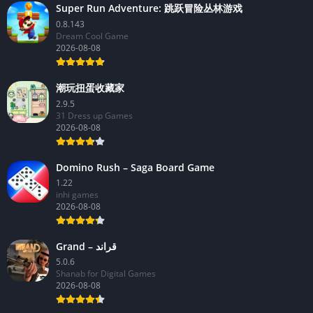
Super Run Adventure: 跳跃冒险丛林游戏
0.8.143
Dream Cool Game
2026-08-08
潮玩扭蛋收藏家
2.9.5
31 Dress up Games
2026-08-08
Domino Rush – Saga Board Game
1.22
inhi games
2026-08-08
Grand – قراند
5.0.6
Shanab for Digital Games
2026-08-08