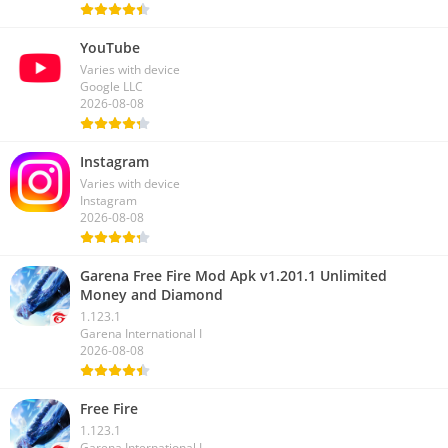
YouTube
Varies with device
Google LLC
2026-08-08
Instagram
Varies with device
Instagram
2026-08-08
Garena Free Fire Mod Apk v1.201.1 Unlimited
Money and Diamond
1.123.1
Garena International I
2026-08-08
Free Fire
1.123.1
Garena International I