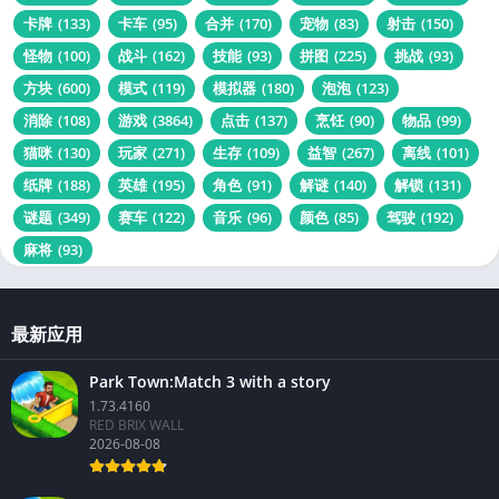
卡牌
(133)
卡车
(95)
合并
(170)
宠物
(83)
射击
(150)
怪物
(100)
战斗
(162)
技能
(93)
拼图
(225)
挑战
(93)
方块
(600)
模式
(119)
模拟器
(180)
泡泡
(123)
消除
(108)
游戏
(3864)
点击
(137)
烹饪
(90)
物品
(99)
猫咪
(130)
玩家
(271)
生存
(109)
益智
(267)
离线
(101)
纸牌
(188)
英雄
(195)
角色
(91)
解谜
(140)
解锁
(131)
谜题
(349)
赛车
(122)
音乐
(96)
颜色
(85)
驾驶
(192)
麻将
(93)
最新应用
Park Town:Match 3 with a story
1.73.4160
RED BRIX WALL
2026-08-08