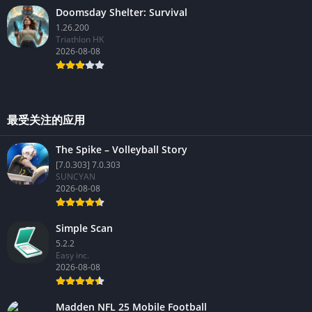
Doomsday Shelter: Survival
1.26.200
Triathlon HK
2026-08-08
最受关注的应用
The Spike – Volleyball Story
[7.0.303] 7.0.303
SUNCYAN
2026-08-08
Simple Scan
5.2.2
Easy inc.
2026-08-08
Madden NFL 25 Mobile Football