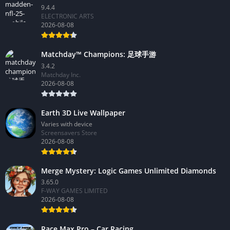
9.4.4
ELECTRONIC ARTS
2026-08-08
Matchday™ Champions: 足球手游
3.4.2
Matchday Inc.
2026-08-08
Earth 3D Live Wallpaper
Varies with device
Screensavers Store
2026-08-08
Merge Mystery: Logic Games Unlimited Diamonds
3.65.0
F-WAY GAMES LIMITED
2026-08-08
Race Max Pro – Car Racing