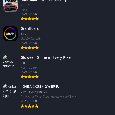
2.11.7
Revani
2026-08-08
GranBoard
11.2.6
LUXZA Co.Ltd.
2026-08-08
Glowee – Shine in Every Pixel
6.0.0
KosmoLizer
2026-08-08
《NBA 2K24》梦幻球队
212.01.484939228
2K Inc. - a Take-Two Interactive affiliate
2026-08-08