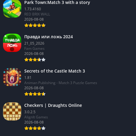
Park Town:Match 3 with a story
1.73.4160
RED BRIX WALL
2026-08-08
Правда или ложь 2024
21_05_2026
Fam Games
2026-08-08
Secrets of the Castle Match 3
1.81
Animan Publishing - Match 3 Puzzle Games
2026-08-08
Checkers | Draughts Online
3.0.2.5
AlignIt Games
2026-08-08