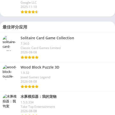
Google LLC
2025-11-10
最佳评分应用
Solitaire Card Game Collection
7.34.0
Classic Card Games Limited
2026-08-08
Wood Block Puzzle 3D
1.9.32
Jewel Games Legend
2026-08-08
水豚模拟器：我的宠物
1.5.0.334
Take Top Entertainment
2026-08-08