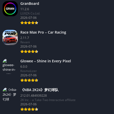
GranBoard
11.2.6
LUXZA Co.Ltd.
2026-07-06
Race Max Pro – Car Racing
2.11.7
Revani
2026-07-06
Glowee – Shine in Every Pixel
6.0.0
KosmoLizer
2026-07-06
《NBA 2K24》梦幻球队
212.01.484939228
2K Inc. - a Take-Two Interactive affiliate
2026-07-06