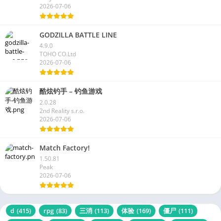
2026-07-06
GODZILLA BATTLE LINE
4.9.0
TOHO CO.Ltd
2026-07-06
酷炫钓手 – 钓鱼游戏
2.0.28
2nd Reality s.r.o.
2026-07-06
Match Factory!
1.50.81
Peak
2026-07-06
d
(415)
rpg
(83)
三消
(113)
体验
(169)
僵尸
(111)