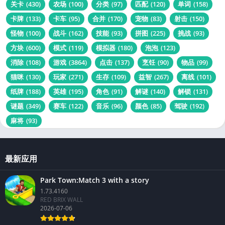
关卡
(430)
农场
(100)
分类
(97)
匹配
(120)
单词
(158)
卡牌
(133)
卡车
(95)
合并
(170)
宠物
(83)
射击
(150)
怪物
(100)
战斗
(162)
技能
(93)
拼图
(225)
挑战
(93)
方块
(600)
模式
(119)
模拟器
(180)
泡泡
(123)
消除
(108)
游戏
(3864)
点击
(137)
烹饪
(90)
物品
(99)
猫咪
(130)
玩家
(271)
生存
(109)
益智
(267)
离线
(101)
纸牌
(188)
英雄
(195)
角色
(91)
解谜
(140)
解锁
(131)
谜题
(349)
赛车
(122)
音乐
(96)
颜色
(85)
驾驶
(192)
麻将
(93)
最新应用
Park Town:Match 3 with a story
1.73.4160
RED BRIX WALL
2026-07-06