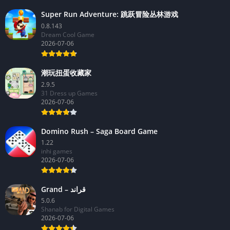
Super Run Adventure: 跳跃冒险丛林游戏
0.8.143
Dream Cool Game
2026-07-06
潮玩扭蛋收藏家
2.9.5
31 Dress up Games
2026-07-06
Domino Rush – Saga Board Game
1.22
inhi games
2026-07-06
Grand – قراند
5.0.6
Shanab for Digital Games
2026-07-06