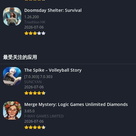
Doomsday Shelter: Survival
1.26.200
Triathlon HK
2026-07-06
最受关注的应用
The Spike – Volleyball Story
[7.0.303] 7.0.303
SUNCYAN
2026-07-06
Merge Mystery: Logic Games Unlimited Diamonds
3.65.0
F-WAY GAMES LIMITED
2026-07-06