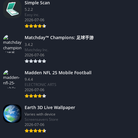
Simple Scan
5.2.2
Easy inc.
2026-07-06
Matchday™ Champions: 足球手游
3.4.2
Matchday Inc.
2026-07-06
Madden NFL 25 Mobile Football
9.4.4
ELECTRONIC ARTS
2026-07-06
Earth 3D Live Wallpaper
Varies with device
Screensavers Store
2026-07-06