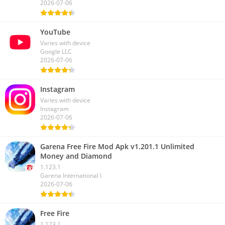
2026-07-06
YouTube
Varies with device
Google LLC
2026-07-06
Instagram
Varies with device
Instagram
2026-07-06
Garena Free Fire Mod Apk v1.201.1 Unlimited
Money and Diamond
1.123.1
Garena International I
2026-07-06
Free Fire
1.123.1