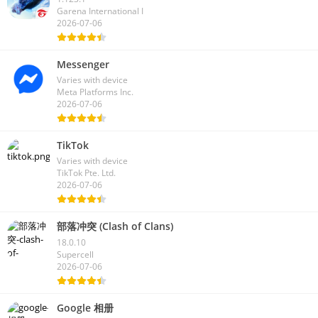
Garena International I
2026-07-06
Messenger
Varies with device
Meta Platforms Inc.
2026-07-06
TikTok
Varies with device
TikTok Pte. Ltd.
2026-07-06
部落冲突 (Clash of Clans)
18.0.10
Supercell
2026-07-06
Google 相册