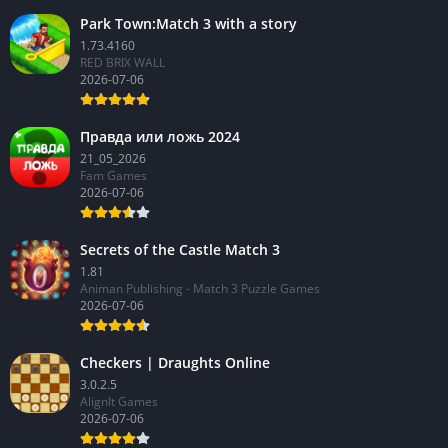
Park Town:Match 3 with a story
1.73.4160
RED BRIX WALL
2026-07-06
Правда или ложь 2024
21_05_2026
Fam Games
2026-07-06
Secrets of the Castle Match 3
1.81
Animan Publishing - Match 3 Puzzle Games
2026-07-06
Checkers | Draughts Online
3.0.2.5
AlignIt Games
2026-07-06