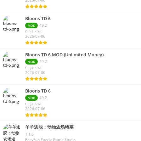
2026-07-06
Bloons TD 6
49.2
MOD
ninja kiwi
2026-07-06
Bloons TD 6 MOD (Unlimited Money)
49.2
MOD
ninja kiwi
2026-07-06
Bloons TD 6
49.2
MOD
ninja kiwi
2026-07-06
羊羊逃脱：动物农场堵塞
1.1.6
EasyFun Puzzle Game Studio