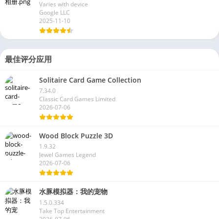
Varies with device
Google LLC
2025-11-10
最佳评分应用
Solitaire Card Game Collection
7.34.0
Classic Card Games Limited
2026-07-06
Wood Block Puzzle 3D
1.9.32
Jewel Games Legend
2026-07-06
水豚模拟器：我的宠物
1.5.0.334
Take Top Entertainment