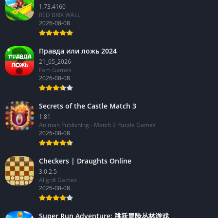
1.73.4160
RED BRIX WALL
2026-08-08
Правда или ложь 2024
21_05_2026
Fam Games
2026-08-08
Secrets of the Castle Match 3
1.81
Animan Publishing - Match 3 Puzzle Games
2026-08-08
Checkers | Draughts Online
3.0.2.5
AlignIt Games
2026-08-08
Super Run Adventure: 跳跃冒险丛林游戏