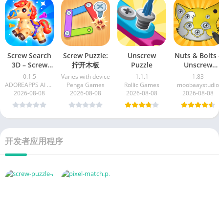
Screw Search
Screw Puzzle:
Unscrew
Nuts & Bolts 
3D – Screw
拧开木板
Puzzle
Unscrew
Puzzle
Puzzle
0.1.5
Varies with device
1.1.1
1.83
ADOREAPPS AI LLP
Penga Games
Rollic Games
moobaaystudio
2026-08-08
2026-08-08
2026-08-08
2026-08-08
开发者应用程序