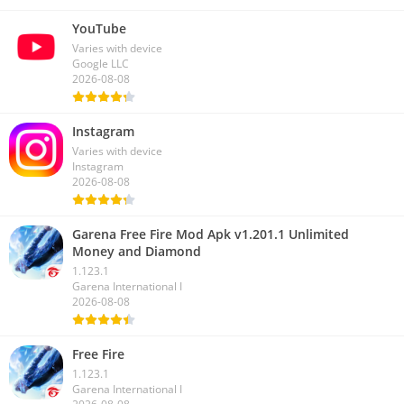
YouTube
Varies with device
Google LLC
2026-08-08
Instagram
Varies with device
Instagram
2026-08-08
Garena Free Fire Mod Apk v1.201.1 Unlimited
Money and Diamond
1.123.1
Garena International I
2026-08-08
Free Fire
1.123.1
Garena International I