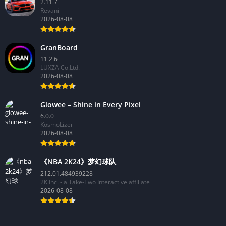
2.11.7
Revani
2026-08-08
GranBoard
11.2.6
LUXZA Co.Ltd.
2026-08-08
Glowee – Shine in Every Pixel
6.0.0
KosmoLizer
2026-08-08
《NBA 2K24》梦幻球队
212.01.484939228
2K Inc. - a Take-Two Interactive affiliate
2026-08-08