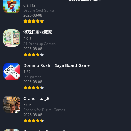
0.8.143
Dream Cool Game
2026-08-08
潮玩扭蛋收藏家
2.9.5
31 Dress up Games
2026-08-08
Domino Rush – Saga Board Game
1.22
inhi games
2026-08-08
Grand – قراند
5.0.6
Shanab for Digital Games
2026-08-08