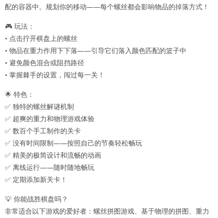
配的容器中。规划你的移动——每个螺丝都会影响物品的掉落方式！
🎮 玩法：
• 点击拧开棋盘上的螺丝
• 物品在重力作用下下落——引导它们落入颜色匹配的篮子中
• 避免颜色混合或阻挡路径
• 掌握棘手的设置，闯过每一关！
🌟 特色：
✅ 独特的螺丝解谜机制
✅ 超爽的重力和物理游戏体验
✅ 数百个手工制作的关卡
✅ 没有时间限制——按照自己的节奏轻松畅玩
✅ 精美的极简设计和流畅的动画
✅ 离线运行——随时随地畅玩
✅ 定期添加新关卡！
💡 你能战胜棋盘吗？
非常适合以下游戏的爱好者：螺丝拼图游戏、基于物理的拼图、重力