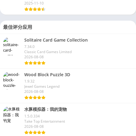
2025-11-10
最佳评分应用
Solitaire Card Game Collection
7.34.0
Classic Card Games Limited
2026-08-08
Wood Block Puzzle 3D
1.9.32
Jewel Games Legend
2026-08-08
水豚模拟器：我的宠物
1.5.0.334
Take Top Entertainment
2026-08-08