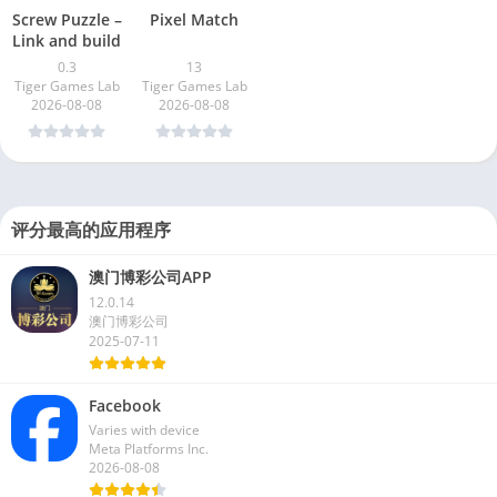
Screw Puzzle –
Pixel Match
Link and build
0.3
13
Tiger Games Lab
Tiger Games Lab
2026-08-08
2026-08-08
评分最高的应用程序
澳门博彩公司APP
12.0.14
澳门博彩公司
2025-07-11
Facebook
Varies with device
Meta Platforms Inc.
2026-08-08