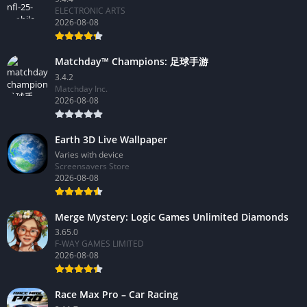
ELECTRONIC ARTS
2026-08-08
Matchday™ Champions: 足球手游
3.4.2
Matchday Inc.
2026-08-08
Earth 3D Live Wallpaper
Varies with device
Screensavers Store
2026-08-08
Merge Mystery: Logic Games Unlimited Diamonds
3.65.0
F-WAY GAMES LIMITED
2026-08-08
Race Max Pro – Car Racing