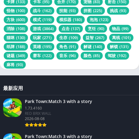
卡牌
(133)
卡车
(95)
合并
(170)
宠物
(83)
射击
(150)
怪物
(100)
战斗
(162)
技能
(93)
拼图
(225)
挑战
(93)
方块
(600)
模式
(119)
模拟器
(180)
泡泡
(123)
消除
(108)
游戏
(3864)
点击
(137)
烹饪
(90)
物品
(99)
猫咪
(130)
玩家
(271)
生存
(109)
益智
(267)
离线
(101)
纸牌
(188)
英雄
(195)
角色
(91)
解谜
(140)
解锁
(131)
谜题
(349)
赛车
(122)
音乐
(96)
颜色
(85)
驾驶
(192)
麻将
(93)
最新应用
Park Town:Match 3 with a story
1.73.4160
RED BRIX WALL
2026-08-08
Park Town:Match 3 with a story