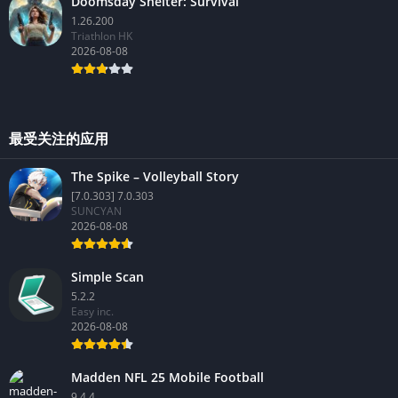
Doomsday Shelter: Survival
1.26.200
Triathlon HK
2026-08-08
最受关注的应用
The Spike – Volleyball Story
[7.0.303] 7.0.303
SUNCYAN
2026-08-08
Simple Scan
5.2.2
Easy inc.
2026-08-08
Madden NFL 25 Mobile Football
9.4.4