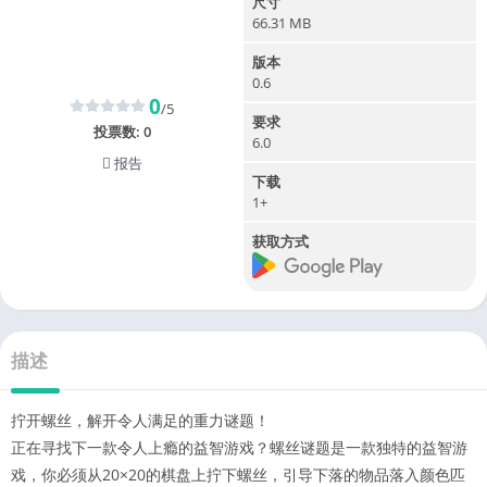
尺寸
66.31 MB
版本
0.6
0
/5
要求
投票数:
0
6.0
报告
下载
1+
获取方式
描述
拧开螺丝，解开令人满足的重力谜题！
正在寻找下一款令人上瘾的益智游戏？螺丝谜题是一款独特的益智游
戏，你必须从20×20的棋盘上拧下螺丝，引导下落的物品落入颜色匹