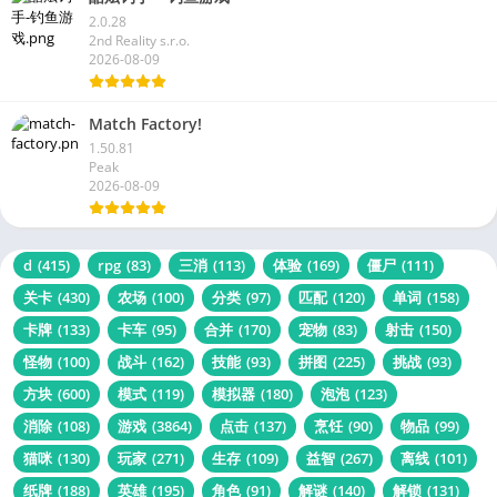
2.0.28
2nd Reality s.r.o.
2026-08-09
Match Factory!
1.50.81
Peak
2026-08-09
d
(415)
rpg
(83)
三消
(113)
体验
(169)
僵尸
(111)
关卡
(430)
农场
(100)
分类
(97)
匹配
(120)
单词
(158)
卡牌
(133)
卡车
(95)
合并
(170)
宠物
(83)
射击
(150)
怪物
(100)
战斗
(162)
技能
(93)
拼图
(225)
挑战
(93)
方块
(600)
模式
(119)
模拟器
(180)
泡泡
(123)
消除
(108)
游戏
(3864)
点击
(137)
烹饪
(90)
物品
(99)
猫咪
(130)
玩家
(271)
生存
(109)
益智
(267)
离线
(101)
纸牌
(188)
英雄
(195)
角色
(91)
解谜
(140)
解锁
(131)