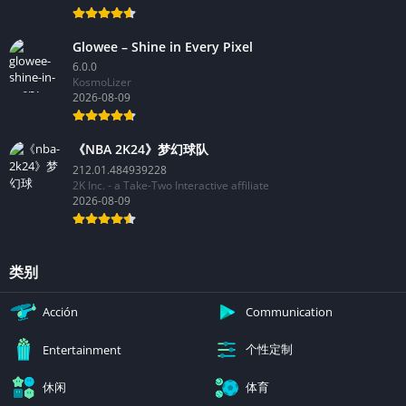
Glowee – Shine in Every Pixel
6.0.0
KosmoLizer
2026-08-09
《NBA 2K24》梦幻球队
212.01.484939228
2K Inc. - a Take-Two Interactive affiliate
2026-08-09
类别
Acción
Communication
个性定制
Entertainment
休闲
体育