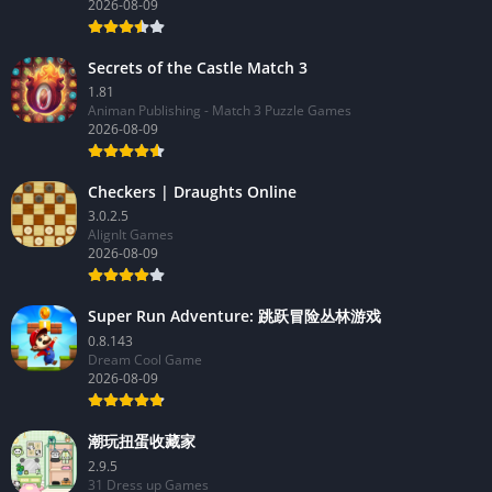
2026-08-09
Secrets of the Castle Match 3
1.81
Animan Publishing - Match 3 Puzzle Games
2026-08-09
Checkers | Draughts Online
3.0.2.5
AlignIt Games
2026-08-09
Super Run Adventure: 跳跃冒险丛林游戏
0.8.143
Dream Cool Game
2026-08-09
潮玩扭蛋收藏家
2.9.5
31 Dress up Games