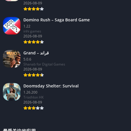
2026-08-09
Domino Rush – Saga Board Game
1.22
inhi games
2026-08-09
Grand – قراند
5.0.6
Shanab for Digital Games
2026-08-09
Doomsday Shelter: Survival
1.26.200
Triathlon HK
2026-08-09
最受关注的应用