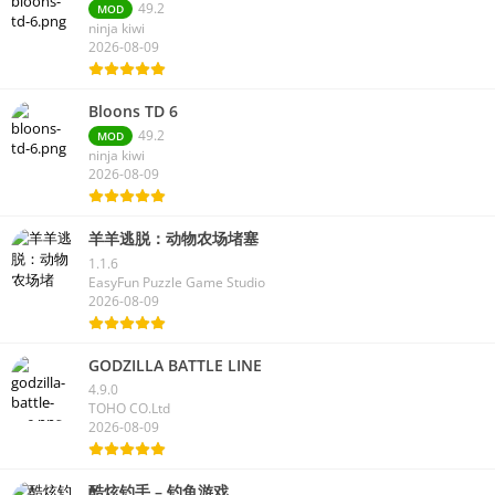
49.2
MOD
ninja kiwi
2026-08-09
Bloons TD 6
49.2
MOD
ninja kiwi
2026-08-09
羊羊逃脱：动物农场堵塞
1.1.6
EasyFun Puzzle Game Studio
2026-08-09
GODZILLA BATTLE LINE
4.9.0
TOHO CO.Ltd
2026-08-09
酷炫钓手 – 钓鱼游戏