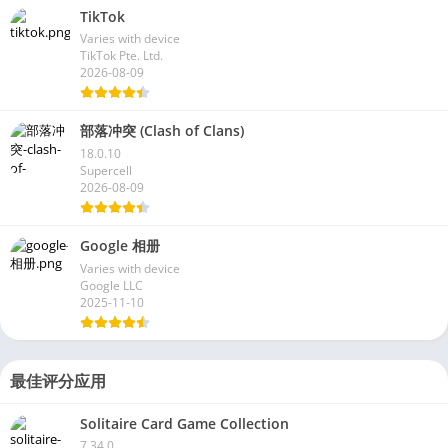
TikTok
Varies with device
TikTok Pte. Ltd.
2026-08-09
部落冲突 (Clash of Clans)
18.0.10
Supercell
2026-08-09
Google 相册
Varies with device
Google LLC
2025-11-10
最佳评分应用
Solitaire Card Game Collection
7.34.0