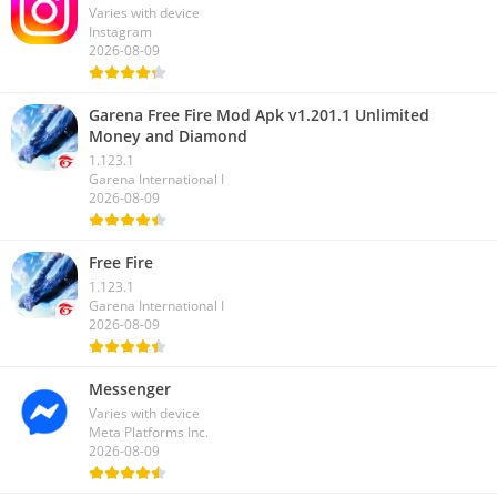
Varies with device
Instagram
2026-08-09
Garena Free Fire Mod Apk v1.201.1 Unlimited
Money and Diamond
1.123.1
Garena International I
2026-08-09
Free Fire
1.123.1
Garena International I
2026-08-09
Messenger
Varies with device
Meta Platforms Inc.
2026-08-09