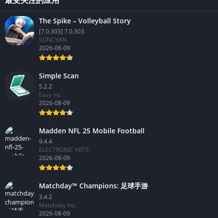
The Spike – Volleyball Story
[7.0.303] 7.0.303
SUNCYAN
2026-08-09
Simple Scan
5.2.2
Easy inc.
2026-08-09
Madden NFL 25 Mobile Football
9.4.4
ELECTRONIC ARTS
2026-08-09
Matchday™ Champions: 足球手游
3.4.2
Matchday Inc.
2026-08-09