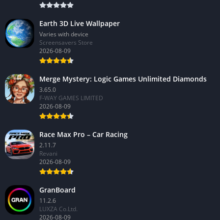
Earth 3D Live Wallpaper
Varies with device
Screensavers Store
2026-08-09
Merge Mystery: Logic Games Unlimited Diamonds
3.65.0
F-WAY GAMES LIMITED
2026-08-09
Race Max Pro – Car Racing
2.11.7
Revani
2026-08-09
GranBoard
11.2.6
LUXZA Co.Ltd.
2026-08-09