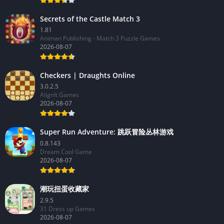
Secrets of the Castle Match 3
1.81
Animan Publishing - Match 3 Puzzle Games
2026-08-07
Checkers | Draughts Online
3.0.2.5
AlignIt Games
2026-08-07
Super Run Adventure: 跳跃冒险丛林游戏
0.8.143
Dream Cool Game
2026-08-07
潮玩扭蛋收藏家
2.9.5
31 Dress up Games
2026-08-07