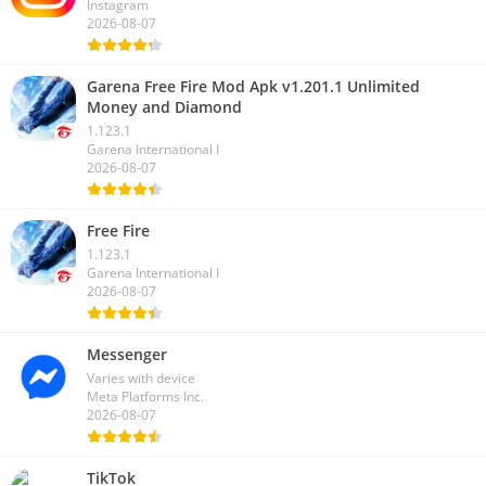
Instagram
2026-08-07
Garena Free Fire Mod Apk v1.201.1 Unlimited
Money and Diamond
1.123.1
Garena International I
2026-08-07
Free Fire
1.123.1
Garena International I
2026-08-07
Messenger
Varies with device
Meta Platforms Inc.
2026-08-07
TikTok