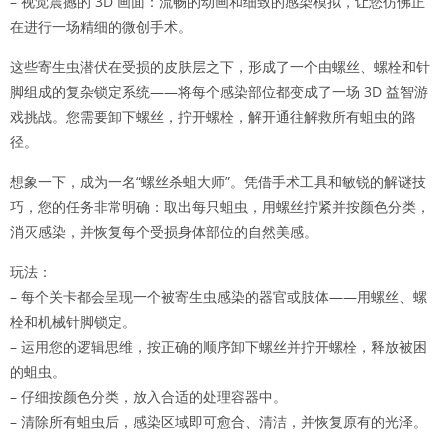
– 视觉震撼的 3D 画面：流畅的动画和细致的感染模拟，让您仿佛正
在进行一场精细的微创手术。
这些寄生虫潜伏在受损的皮肤层之下，形成了一个由螺丝、螺栓和针
脚组成的复杂锁定系统——将每个感染部位都变成了一场 3D 益智游
戏挑战。您需要卸下螺丝，拧开螺栓，解开通往解救所有蛆虫的路
径。
想象一下，成为一名“螺丝杀蛆大师”。凭借手术工具和敏锐的解谜技
巧，您的任务非常明确：取出每只蛆虫，用螺丝拧紧并按颜色分类，
消灭感染，并恢复每个受损身体部位的自然美感。
玩法：
– 每个关卡都会呈现一个被寄生虫感染的器官或肢体——用螺丝、螺
栓和机械针脚锁定。
– 运用您的逻辑思维，按正确的顺序卸下螺丝并拧开螺栓，释放被困
的蛆虫。
– 仔细按颜色分类，放入合适的处理容器中。
– 清除所有蛆虫后，感染区域即可愈合、清洁，并恢复原有的光泽。