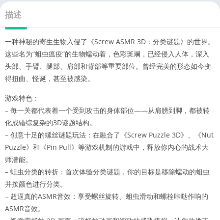
描述
一种神秘的寄生生物入侵了《Screw ASMR 3D：分类谜题》的世界。
这些名为“蛆虫瘟疫”的生物蠕动着，色彩斑斓，已经侵入人体，深入
头部、手臂、腿部、肩部和背部等重要部位。曾经完美的形态如今变
得扭曲、怪诞，甚至被感染。
游戏特色：
– 每一关都代表着一个受到攻击的身体部位——从肩膀到脚，都被转
化成错综复杂的3D谜题结构。
– 创意十足的螺丝谜题玩法：在融合了《Screw Puzzle 3D》、《Nut
Puzzle》和《Pin Pull》等游戏机制的游戏中，释放你内心的战术大
师潜能。
– 蛆虫分类的转折：首次体验分类谜题，你的目标是移除蠕动的蛆虫
并按颜色进行分类。
– 超逼真的ASMR音效：享受螺丝旋转、蛆虫滑动和螺栓咔哒作响的
ASMR音效。