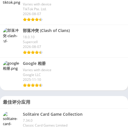
Varies with device
TikTok Pte. Ltd.
2026-08-07
部落冲突 (Clash of Clans)
18.0.10
Supercell
2026-08-07
Google 相册
Varies with device
Google LLC
2025-11-10
最佳评分应用
Solitaire Card Game Collection
7.34.0
Classic Card Games Limited