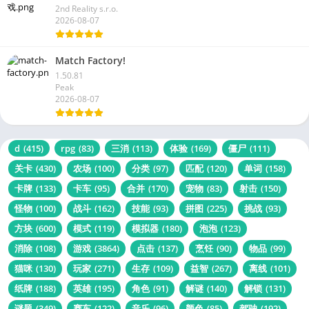
2nd Reality s.r.o.
2026-08-07
Match Factory!
1.50.81
Peak
2026-08-07
d
(415)
rpg
(83)
三消
(113)
体验
(169)
僵尸
(111)
关卡
(430)
农场
(100)
分类
(97)
匹配
(120)
单词
(158)
卡牌
(133)
卡车
(95)
合并
(170)
宠物
(83)
射击
(150)
怪物
(100)
战斗
(162)
技能
(93)
拼图
(225)
挑战
(93)
方块
(600)
模式
(119)
模拟器
(180)
泡泡
(123)
消除
(108)
游戏
(3864)
点击
(137)
烹饪
(90)
物品
(99)
猫咪
(130)
玩家
(271)
生存
(109)
益智
(267)
离线
(101)
纸牌
(188)
英雄
(195)
角色
(91)
解谜
(140)
解锁
(131)
谜题
(349)
赛车
(122)
音乐
(96)
颜色
(85)
驾驶
(192)