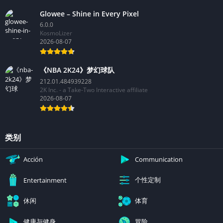
Glowee – Shine in Every Pixel
6.0.0
KosmoLizer
2026-08-07
《NBA 2K24》梦幻球队
212.01.484939228
2K Inc. - a Take-Two Interactive affiliate
2026-08-07
类别
Acción
Communication
个性定制
Entertainment
休闲
体育
健康与健身
冒险