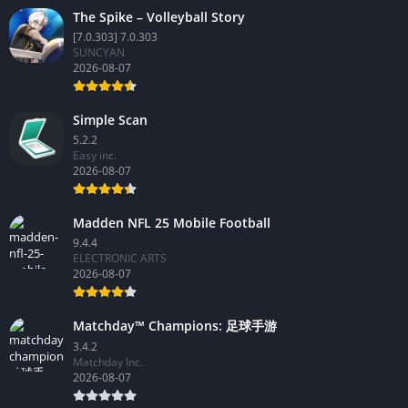
The Spike – Volleyball Story
[7.0.303] 7.0.303
SUNCYAN
2026-08-07
Simple Scan
5.2.2
Easy inc.
2026-08-07
Madden NFL 25 Mobile Football
9.4.4
ELECTRONIC ARTS
2026-08-07
Matchday™ Champions: 足球手游
3.4.2
Matchday Inc.
2026-08-07