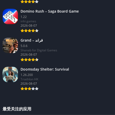
Domino Rush – Saga Board Game
1.22
inhi games
2026-08-07
Grand – قراند
5.0.6
Shanab for Digital Games
2026-08-07
Doomsday Shelter: Survival
1.26.200
Triathlon HK
2026-08-07
最受关注的应用