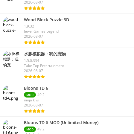
2026-08-07
Wood Block Puzzle 3D
1.9.32
Jewel Games Legend
2026-08-07
水豚模拟器：我的宠物
1.5.0.334
Take Top Entertainment
2026-08-07
Bloons TD 6
49.2
MOD
ninja kiwi
2026-08-07
Bloons TD 6 MOD (Unlimited Money)
49.2
MOD