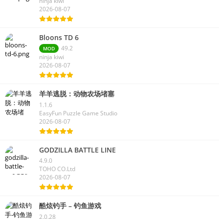
ninja kiwi
2026-08-07
Bloons TD 6
49.2
MOD
ninja kiwi
2026-08-07
羊羊逃脱：动物农场堵塞
1.1.6
EasyFun Puzzle Game Studio
2026-08-07
GODZILLA BATTLE LINE
4.9.0
TOHO CO.Ltd
2026-08-07
酷炫钓手 – 钓鱼游戏
2.0.28