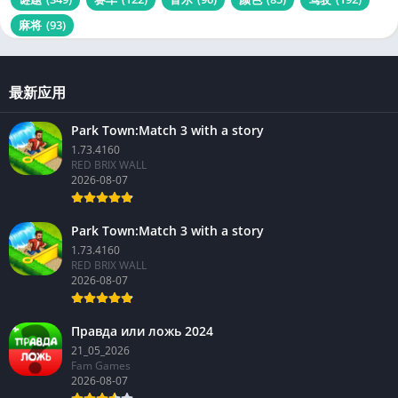
麻将
(93)
最新应用
Park Town:Match 3 with a story
1.73.4160
RED BRIX WALL
2026-08-07
Park Town:Match 3 with a story
1.73.4160
RED BRIX WALL
2026-08-07
Правда или ложь 2024
21_05_2026
Fam Games
2026-08-07