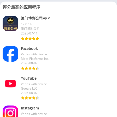
评分最高的应用程序
澳门博彩公司APP
12.0.14
澳门博彩公司
2025-07-11
Facebook
Varies with device
Meta Platforms Inc.
2026-08-07
YouTube
Varies with device
Google LLC
2026-08-07
Instagram
Varies with device