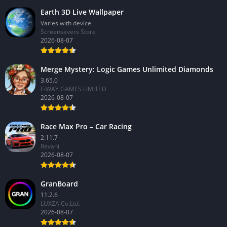
Earth 3D Live Wallpaper
Varies with device
Screensavers Store
2026-08-07
Merge Mystery: Logic Games Unlimited Diamonds
3.65.0
F-WAY GAMES LIMITED
2026-08-07
Race Max Pro – Car Racing
2.11.7
Revani
2026-08-07
GranBoard
11.2.6
LUXZA Co.Ltd.
2026-08-07