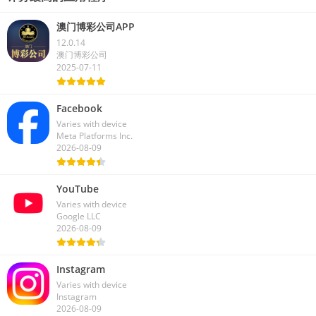
澳门博彩公司APP
12.0.14
澳门博彩公司
2025-07-11
Facebook
Varies with device
Meta Platforms Inc.
2026-08-09
YouTube
Varies with device
Google LLC
2026-08-09
Instagram
Varies with device
Instagram
2026-08-09