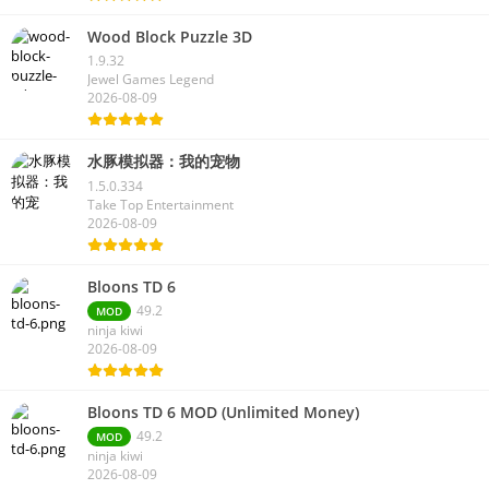
Wood Block Puzzle 3D
1.9.32
Jewel Games Legend
2026-08-09
水豚模拟器：我的宠物
1.5.0.334
Take Top Entertainment
2026-08-09
Bloons TD 6
49.2
MOD
ninja kiwi
2026-08-09
Bloons TD 6 MOD (Unlimited Money)
49.2
MOD
ninja kiwi
2026-08-09