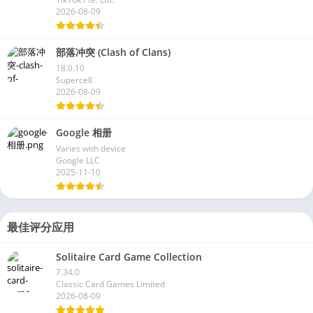
2026-08-09
部落冲突 (Clash of Clans)
18.0.10
Supercell
2026-08-09
Google 相册
Varies with device
Google LLC
2025-11-10
最佳评分应用
Solitaire Card Game Collection
7.34.0
Classic Card Games Limited
2026-08-09