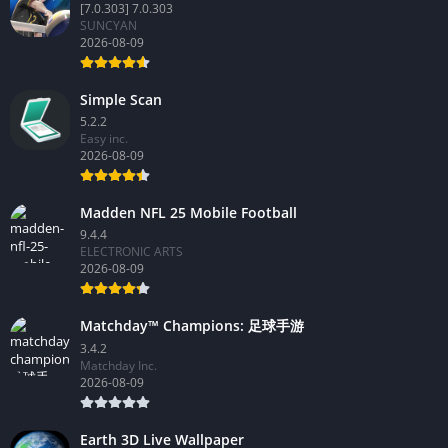
[7.0.303] 7.0.303
SUNCYAN
2026-08-09
Simple Scan
5.2.2
Easy inc.
2026-08-09
Madden NFL 25 Mobile Football
9.4.4
ELECTRONIC ARTS
2026-08-09
Matchday™ Champions: 足球手游
3.4.2
Matchday Inc.
2026-08-09
Earth 3D Live Wallpaper