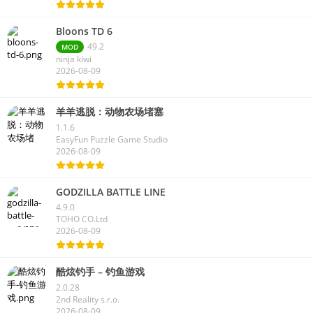
Bloons TD 6
49.2
MOD
ninja kiwi
2026-08-09
羊羊逃脱：动物农场堵塞
1.1.6
EasyFun Puzzle Game Studio
2026-08-09
GODZILLA BATTLE LINE
4.9.0
TOHO CO.Ltd
2026-08-09
酷炫钓手 – 钓鱼游戏
2.0.28
2nd Reality s.r.o.
2026-08-09