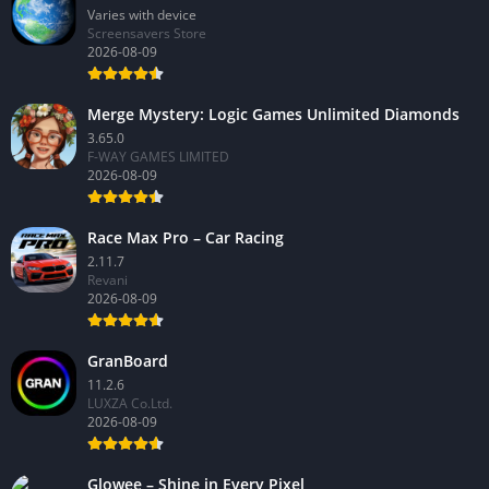
Varies with device
Screensavers Store
2026-08-09
Merge Mystery: Logic Games Unlimited Diamonds
3.65.0
F-WAY GAMES LIMITED
2026-08-09
Race Max Pro – Car Racing
2.11.7
Revani
2026-08-09
GranBoard
11.2.6
LUXZA Co.Ltd.
2026-08-09
Glowee – Shine in Every Pixel