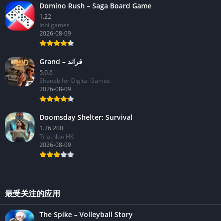
Domino Rush – Saga Board Game
1.22
inhi games
2026-08-09
Grand – قراند
5.0.6
Shanab for Digital Games
2026-08-09
Doomsday Shelter: Survival
1.26.200
Triathlon HK
2026-08-09
最受关注的应用
The Spike – Volleyball Story