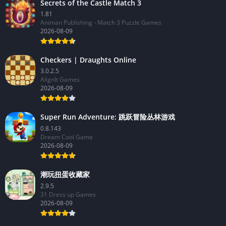
Secrets of the Castle Match 3
1.81
Animan Publishing - Match 3 Puzzle Games
2026-08-09
Checkers | Draughts Online
3.0.2.5
AlignIt Games
2026-08-09
Super Run Adventure: 跳跃冒险丛林游戏
0.8.143
Dream Cool Game
2026-08-09
潮玩扭蛋收藏家
2.9.5
31 Dress up Games
2026-08-09