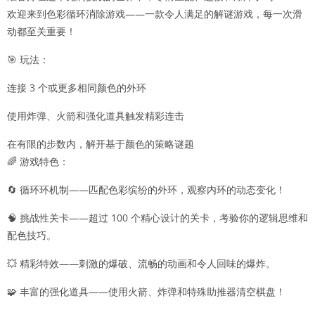
欢迎来到色彩循环消除游戏——一款令人满足的解谜游戏，每一次滑
动都至关重要！
🎯 玩法：
连接 3 个或更多相同颜色的外环
使用炸弹、火箭和强化道具触发精彩连击
在有限的步数内，解开基于颜色的策略谜题
🌈 游戏特色：
🔄 循环环机制——匹配色彩缤纷的外环，观察内环的动态变化！
🧠 挑战性关卡——超过 100 个精心设计的关卡，考验你的逻辑思维和
配色技巧。
💥 精彩特效——刺激的爆破、流畅的动画和令人回味的爆炸。
🧩 丰富的强化道具——使用火箭、炸弹和特殊助推器清空棋盘！