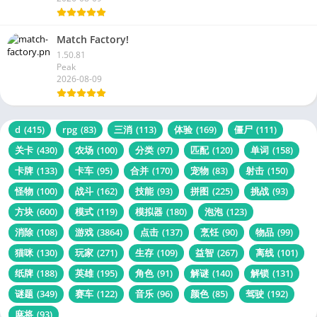
Match Factory!
1.50.81
Peak
2026-08-09
d
(415)
rpg
(83)
三消
(113)
体验
(169)
僵尸
(111)
关卡
(430)
农场
(100)
分类
(97)
匹配
(120)
单词
(158)
卡牌
(133)
卡车
(95)
合并
(170)
宠物
(83)
射击
(150)
怪物
(100)
战斗
(162)
技能
(93)
拼图
(225)
挑战
(93)
方块
(600)
模式
(119)
模拟器
(180)
泡泡
(123)
消除
(108)
游戏
(3864)
点击
(137)
烹饪
(90)
物品
(99)
猫咪
(130)
玩家
(271)
生存
(109)
益智
(267)
离线
(101)
纸牌
(188)
英雄
(195)
角色
(91)
解谜
(140)
解锁
(131)
谜题
(349)
赛车
(122)
音乐
(96)
颜色
(85)
驾驶
(192)
麻将
(93)