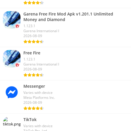
Garena Free Fire Mod Apk v1.201.1 Unlimited
Money and Diamond
1.123.1
Garena International I
2026-08-09
Free Fire
1.123.1
Garena International I
2026-08-09
Messenger
Varies with device
Meta Platforms Inc.
2026-08-09
TikTok
Varies with device
TikTok Pte. Ltd.