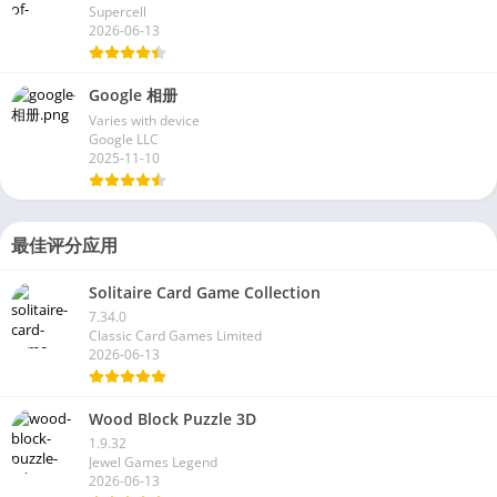
部落冲突 (Clash of Clans)
18.0.10
Supercell
2026-06-13
Google 相册
Varies with device
Google LLC
2025-11-10
最佳评分应用
Solitaire Card Game Collection
7.34.0
Classic Card Games Limited
2026-06-13
Wood Block Puzzle 3D
1.9.32