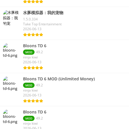
Jewel Games Legend
2026-06-13
水豚模拟器：我的宠物
1.5.0.334
Take Top Entertainment
2026-06-13
Bloons TD 6
49.2
MOD
ninja kiwi
2026-06-13
Bloons TD 6 MOD (Unlimited Money)
49.2
MOD
ninja kiwi
2026-06-13
Bloons TD 6
49.2
MOD