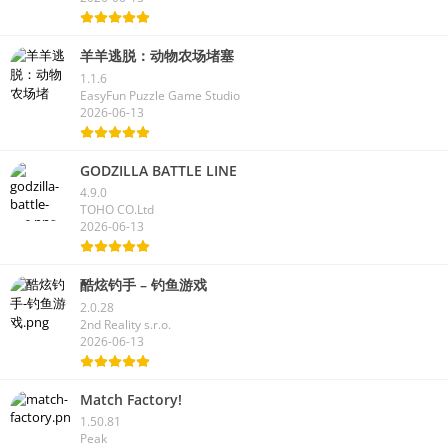
ninja kiwi
2026-06-13
羊羊逃脱：动物农场堵塞
1.1.6
EasyFun Puzzle Game Studio
2026-06-13
GODZILLA BATTLE LINE
4.9.0
TOHO CO.Ltd
2026-06-13
酷炫钓手 – 钓鱼游戏
2.0.28
2nd Reality s.r.o.
2026-06-13
Match Factory!