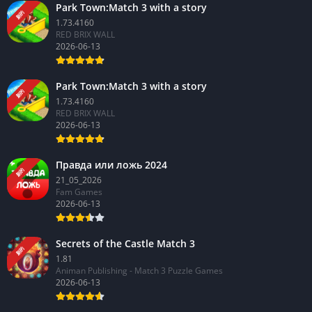
最新应用
Park Town:Match 3 with a story
新的
1.73.4160
RED BRIX WALL
2026-06-13
Park Town:Match 3 with a story
新的
1.73.4160
RED BRIX WALL
2026-06-13
Правда или ложь 2024
新的
21_05_2026
Fam Games
2026-06-13
Secrets of the Castle Match 3
新的
1.81
Animan Publishing - Match 3 Puzzle Games
2026-06-13