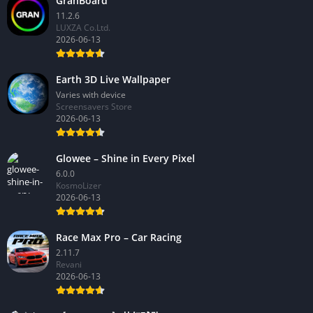
GranBoard
11.2.6
LUXZA Co.Ltd.
2026-06-13
Earth 3D Live Wallpaper
Varies with device
Screensavers Store
2026-06-13
Glowee – Shine in Every Pixel
6.0.0
KosmoLizer
2026-06-13
Race Max Pro – Car Racing
2.11.7
Revani
2026-06-13