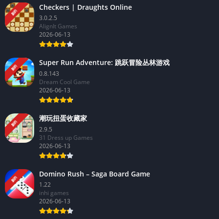
Checkers | Draughts Online
新的
3.0.2.5
AlignIt Games
2026-06-13
Super Run Adventure: 跳跃冒险丛林游戏
新的
0.8.143
Dream Cool Game
2026-06-13
潮玩扭蛋收藏家
新的
2.9.5
31 Dress up Games
2026-06-13
Domino Rush – Saga Board Game
新的
1.22
inhi games
2026-06-13