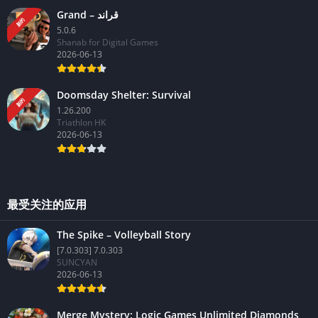
Grand – قراند
新的
5.0.6
Shanab for Digital Games
2026-06-13
Doomsday Shelter: Survival
新的
1.26.200
Triathlon HK
2026-06-13
最受关注的应用
The Spike – Volleyball Story
[7.0.303] 7.0.303
SUNCYAN
2026-06-13