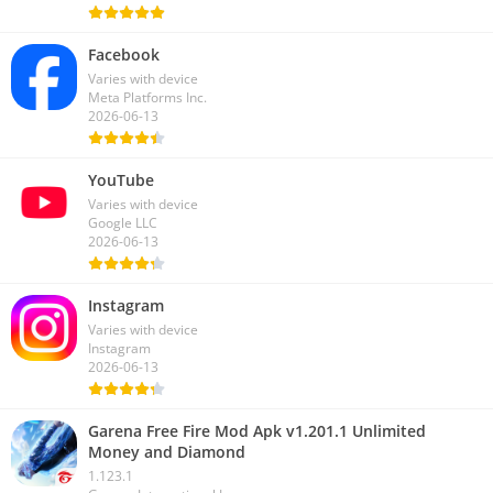
澳门博彩公司
2025-07-11
Facebook
Varies with device
Meta Platforms Inc.
2026-06-13
YouTube
Varies with device
Google LLC
2026-06-13
Instagram
Varies with device
Instagram
2026-06-13
Garena Free Fire Mod Apk v1.201.1 Unlimited
Money and Diamond