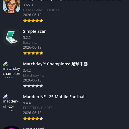
Merge Mystery: Logic Games Unlimited Diamonds
3.65.0
F-WAY GAMES LIMITED
2026-06-13
Simple Scan
5.2.2
Easy inc.
2026-06-13
Matchday™ Champions: 足球手游
3.4.2
Matchday Inc.
2026-06-13
Madden NFL 25 Mobile Football
9.4.4
ELECTRONIC ARTS
2026-06-13