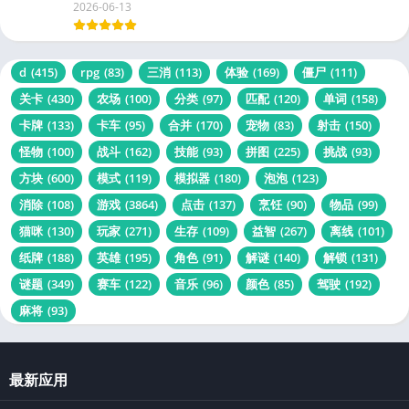
1.50.81
Peak
2026-06-13
d
(415)
rpg
(83)
三消
(113)
体验
(169)
僵尸
(111)
关卡
(430)
农场
(100)
分类
(97)
匹配
(120)
单词
(158)
卡牌
(133)
卡车
(95)
合并
(170)
宠物
(83)
射击
(150)
怪物
(100)
战斗
(162)
技能
(93)
拼图
(225)
挑战
(93)
方块
(600)
模式
(119)
模拟器
(180)
泡泡
(123)
消除
(108)
游戏
(3864)
点击
(137)
烹饪
(90)
物品
(99)
猫咪
(130)
玩家
(271)
生存
(109)
益智
(267)
离线
(101)
纸牌
(188)
英雄
(195)
角色
(91)
解谜
(140)
解锁
(131)
谜题
(349)
赛车
(122)
音乐
(96)
颜色
(85)
驾驶
(192)
麻将
(93)