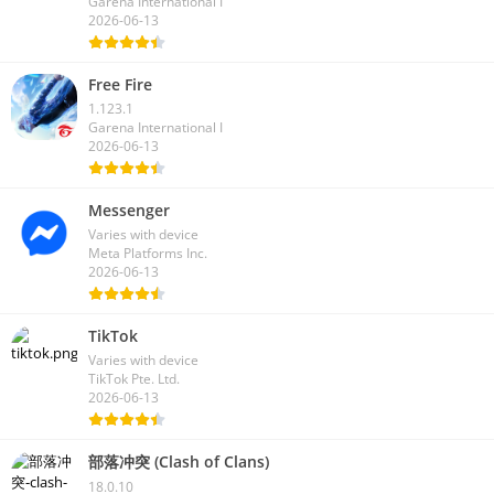
1.123.1
Garena International I
2026-06-13
Free Fire
1.123.1
Garena International I
2026-06-13
Messenger
Varies with device
Meta Platforms Inc.
2026-06-13
TikTok
Varies with device
TikTok Pte. Ltd.
2026-06-13