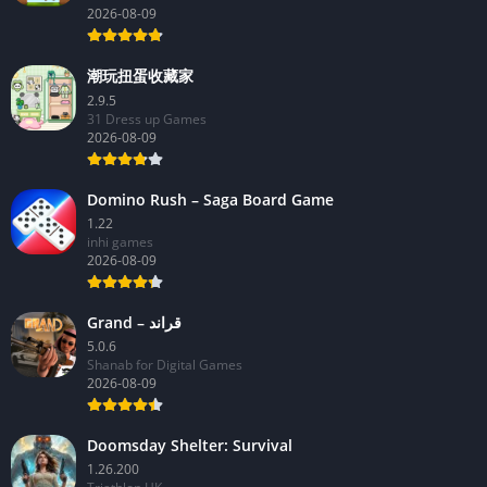
2026-08-09
潮玩扭蛋收藏家
2.9.5
31 Dress up Games
2026-08-09
Domino Rush – Saga Board Game
1.22
inhi games
2026-08-09
Grand – قراند
5.0.6
Shanab for Digital Games
2026-08-09
Doomsday Shelter: Survival
1.26.200