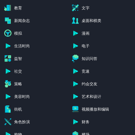
教育
文字
新闻杂志
桌面和棋类
模拟
漫画
生活时尚
电子
益智
知识问答
社交
竞速
策略
约会交友
美容时尚
艺术和设计
街机
视频播放和编辑
角色扮演
财务
购物
赌场