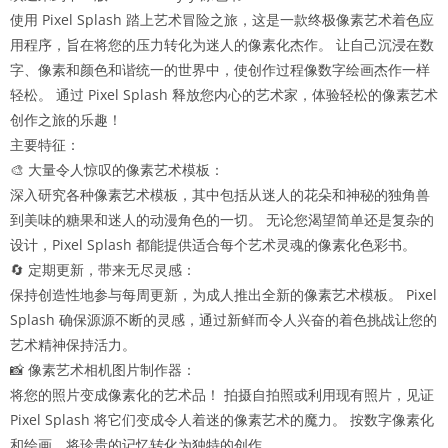
使用 Pixel Splash 踏上艺术冒险之旅，这是一款终极像素艺术着色应
用程序，旨在将您的压力转化为迷人的像素化杰作。 让自己沉浸在数
字、像素和颜色和谐统一的世界中，使创作过程像数字绘画杰作一样
轻松。 通过 Pixel Splash 释放您内心的艺术家，体验轻松的像素艺术
创作之旅的乐趣！
主要特征：
🎨 大量令人惊叹的像素艺术模板：
深入研究各种像素艺术模板，其中包括从迷人的花朵和神秘的独角兽
到美味的糖果和迷人的动漫角色的一切。 无论您渴望简单还是复杂的
设计，Pixel Splash 都能提供适合每个艺术灵魂的像素化色彩书。
🔄 定期更新，带来无尽灵感：
保持创造性地参与每周更新，为成人推出全新的像素艺术模板。 Pixel
Splash 确保源源不断的灵感，通过新鲜而令人兴奋的着色挑战让您的
艺术精神保持活力。
📸 像素艺术相机图片制作器：
将您的照片变成像素化的艺术品！ 拍摄自拍照或利用现有照片，见证
Pixel Splash 将它们变成令人着迷的像素艺术的魔力。 按数字像素化
和绘画，将珍贵的记忆转化为独特的创作。