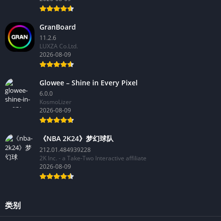
GranBoard
11.2.6
LUXZA Co.Ltd.
2026-08-09
Glowee – Shine in Every Pixel
6.0.0
KosmoLizer
2026-08-09
《NBA 2K24》梦幻球队
212.01.484939228
2K Inc. - a Take-Two Interactive affiliate
2026-08-09
类别