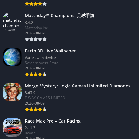
Matchday™ Champions: 足球手游
3.4.2
Matchday Inc.
2026-08-09
Earth 3D Live Wallpaper
Varies with device
Screensavers Store
2026-08-09
Merge Mystery: Logic Games Unlimited Diamonds
3.65.0
F-WAY GAMES LIMITED
2026-08-09
Race Max Pro – Car Racing
2.11.7
Revani
2026-08-09