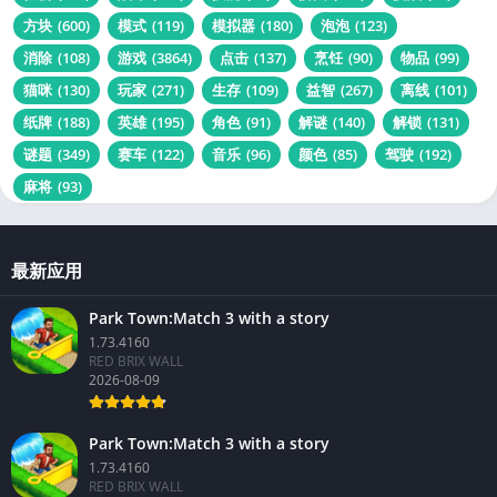
方块
(600)
模式
(119)
模拟器
(180)
泡泡
(123)
消除
(108)
游戏
(3864)
点击
(137)
烹饪
(90)
物品
(99)
猫咪
(130)
玩家
(271)
生存
(109)
益智
(267)
离线
(101)
纸牌
(188)
英雄
(195)
角色
(91)
解谜
(140)
解锁
(131)
谜题
(349)
赛车
(122)
音乐
(96)
颜色
(85)
驾驶
(192)
麻将
(93)
最新应用
Park Town:Match 3 with a story
1.73.4160
RED BRIX WALL
2026-08-09
Park Town:Match 3 with a story
1.73.4160
RED BRIX WALL