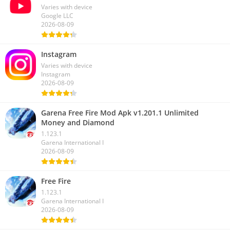
Varies with device
Google LLC
2026-08-09
Instagram
Varies with device
Instagram
2026-08-09
Garena Free Fire Mod Apk v1.201.1 Unlimited
Money and Diamond
1.123.1
Garena International I
2026-08-09
Free Fire
1.123.1
Garena International I
2026-08-09