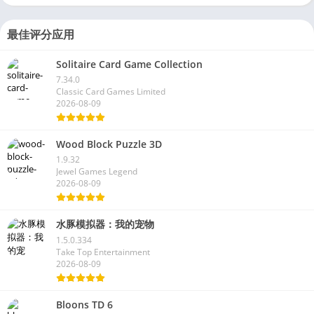
最佳评分应用
Solitaire Card Game Collection
7.34.0
Classic Card Games Limited
2026-08-09
Wood Block Puzzle 3D
1.9.32
Jewel Games Legend
2026-08-09
水豚模拟器：我的宠物
1.5.0.334
Take Top Entertainment
2026-08-09
Bloons TD 6