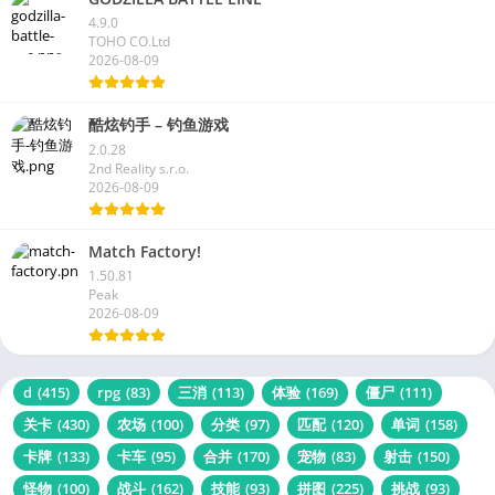
4.9.0
TOHO CO.Ltd
2026-08-09
酷炫钓手 – 钓鱼游戏
2.0.28
2nd Reality s.r.o.
2026-08-09
Match Factory!
1.50.81
Peak
2026-08-09
d
(415)
rpg
(83)
三消
(113)
体验
(169)
僵尸
(111)
关卡
(430)
农场
(100)
分类
(97)
匹配
(120)
单词
(158)
卡牌
(133)
卡车
(95)
合并
(170)
宠物
(83)
射击
(150)
怪物
(100)
战斗
(162)
技能
(93)
拼图
(225)
挑战
(93)