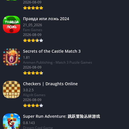
2026-08-09
Правда или ложь 2024
21_05_2026
Fam Games
2026-08-09
Secrets of the Castle Match 3
1.81
Animan Publishing - Match 3 Puzzle Games
2026-08-09
Checkers | Draughts Online
3.0.2.5
AlignIt Games
2026-08-09
Super Run Adventure: 跳跃冒险丛林游戏
0.8.143
Dream Cool Game