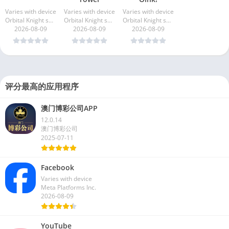
Crafty Room
Cup Sort
Match, Merge,
Tower
Oink!
Varies with device
Varies with device
Varies with device
Orbital Knight sp. z o.o.
Orbital Knight sp. z o.o.
Orbital Knight sp. z o.o.
2026-08-09
2026-08-09
2026-08-09
评分最高的应用程序
澳门博彩公司APP
12.0.14
澳门博彩公司
2025-07-11
Facebook
Varies with device
Meta Platforms Inc.
2026-08-09