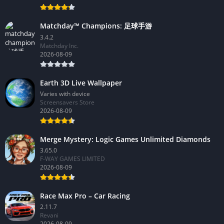
ELECTRONIC ARTS
2026-08-09
Matchday™ Champions: 足球手游
3.4.2
Matchday Inc.
2026-08-09
Earth 3D Live Wallpaper
Varies with device
Screensavers Store
2026-08-09
Merge Mystery: Logic Games Unlimited Diamonds
3.65.0
F-WAY GAMES LIMITED
2026-08-09
Race Max Pro – Car Racing
2.11.7