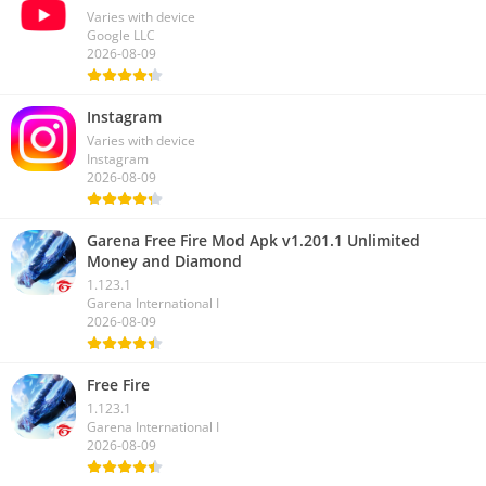
YouTube
Varies with device
Google LLC
2026-08-09
Instagram
Varies with device
Instagram
2026-08-09
Garena Free Fire Mod Apk v1.201.1 Unlimited
Money and Diamond
1.123.1
Garena International I
2026-08-09
Free Fire
1.123.1
Garena International I
2026-08-09