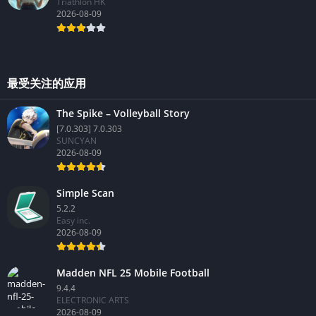
1.26.200
Triathlon HK
2026-08-09
最受关注的应用
The Spike – Volleyball Story
[7.0.303] 7.0.303
SUNCYAN
2026-08-09
Simple Scan
5.2.2
Easy inc.
2026-08-09
Madden NFL 25 Mobile Football
9.4.4