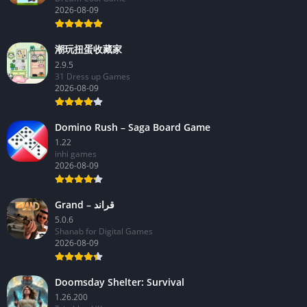
0.8.143
Dream Cool Game
2026-08-09
潮玩扭蛋收藏家
2.9.5
31 Dress up Games
2026-08-09
Domino Rush – Saga Board Game
1.22
inhi games
2026-08-09
Grand – قراند
5.0.6
Shanab for Digital Games
2026-08-09
Doomsday Shelter: Survival