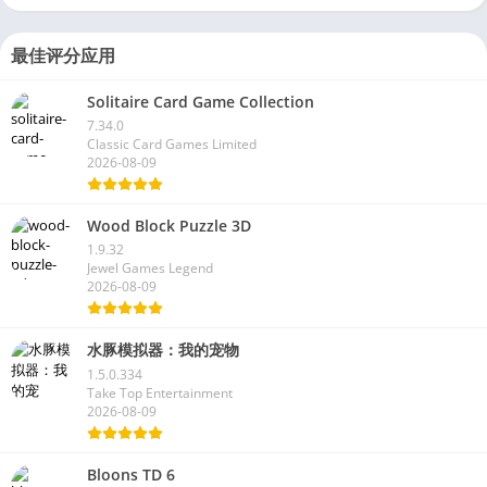
2025-11-10
最佳评分应用
Solitaire Card Game Collection
7.34.0
Classic Card Games Limited
2026-08-09
Wood Block Puzzle 3D
1.9.32
Jewel Games Legend
2026-08-09
水豚模拟器：我的宠物
1.5.0.334
Take Top Entertainment
2026-08-09