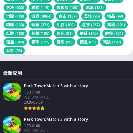
怪物
(100)
战斗
(162)
技能
(93)
拼图
(225)
挑战
(93)
方块
(600)
模式
(119)
模拟器
(180)
泡泡
(123)
消除
(108)
游戏
(3864)
点击
(137)
烹饪
(90)
物品
(99)
猫咪
(130)
玩家
(271)
生存
(109)
益智
(267)
离线
(101)
纸牌
(188)
英雄
(195)
角色
(91)
解谜
(140)
解锁
(131)
谜题
(349)
赛车
(122)
音乐
(96)
颜色
(85)
驾驶
(192)
麻将
(93)
最新应用
Park Town:Match 3 with a story
1.73.4160
RED BRIX WALL
2026-08-09
Park Town:Match 3 with a story