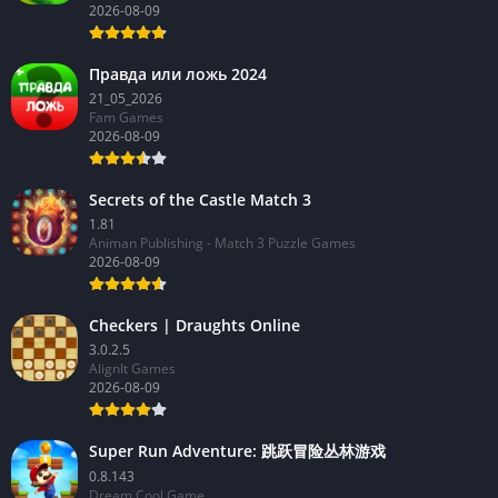
1.73.4160
RED BRIX WALL
2026-08-09
Правда или ложь 2024
21_05_2026
Fam Games
2026-08-09
Secrets of the Castle Match 3
1.81
Animan Publishing - Match 3 Puzzle Games
2026-08-09
Checkers | Draughts Online
3.0.2.5
AlignIt Games
2026-08-09
Super Run Adventure: 跳跃冒险丛林游戏