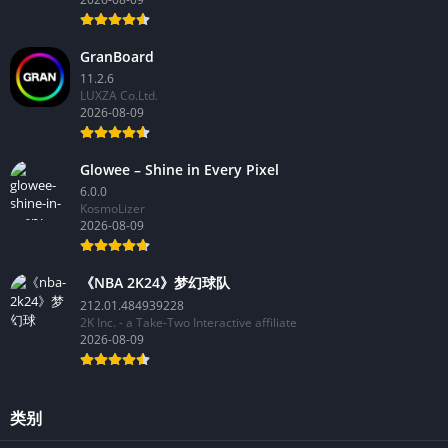
Revani
2026-08-09
GranBoard
11.2.6
LUXZA Co.Ltd.
2026-08-09
Glowee – Shine in Every Pixel
6.0.0
KosmoLizer
2026-08-09
《NBA 2K24》梦幻球队
212.01.484939228
2K Inc. - a Take-Two Interactive affiliate
2026-08-09