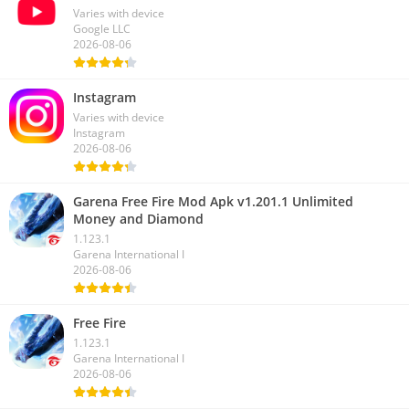
Varies with device
Google LLC
2026-08-06
Instagram
Varies with device
Instagram
2026-08-06
Garena Free Fire Mod Apk v1.201.1 Unlimited
Money and Diamond
1.123.1
Garena International I
2026-08-06
Free Fire
1.123.1
Garena International I
2026-08-06