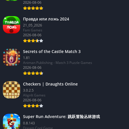
2026-08-06
Правда или ложь 2024
21_05_2026
Fam Games
2026-08-06
Secrets of the Castle Match 3
1.81
Animan Publishing - Match 3 Puzzle Games
2026-08-06
Checkers | Draughts Online
3.0.2.5
AlignIt Games
2026-08-06
Super Run Adventure: 跳跃冒险丛林游戏
0.8.143
Dream Cool Game