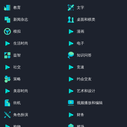
教育
文字
新闻杂志
桌面和棋类
模拟
漫画
生活时尚
电子
益智
知识问答
社交
竞速
策略
约会交友
美容时尚
艺术和设计
街机
视频播放和编辑
角色扮演
财务
购物
赌场