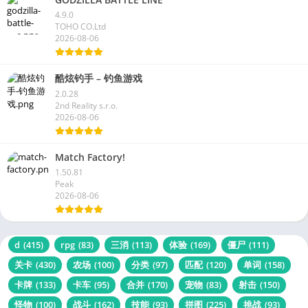
4.9.0
TOHO CO.Ltd
2026-08-06
酷炫钓手 – 钓鱼游戏
2.0.28
2nd Reality s.r.o.
2026-08-06
Match Factory!
1.50.81
Peak
2026-08-06
d
(415)
rpg
(83)
三消
(113)
体验
(169)
僵尸
(111)
关卡
(430)
农场
(100)
分类
(97)
匹配
(120)
单词
(158)
卡牌
(133)
卡车
(95)
合并
(170)
宠物
(83)
射击
(150)
怪物
(100)
战斗
(162)
技能
(93)
拼图
(225)
挑战
(93)