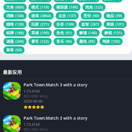
方块
(600)
模式
(119)
模拟器
(180)
泡泡
(123)
消除
(108)
游戏
(3864)
点击
(137)
烹饪
(90)
物品
(99)
猫咪
(130)
玩家
(271)
生存
(109)
益智
(267)
离线
(101)
纸牌
(188)
英雄
(195)
角色
(91)
解谜
(140)
解锁
(131)
谜题
(349)
赛车
(122)
音乐
(96)
颜色
(85)
驾驶
(192)
麻将
(93)
最新应用
Park Town:Match 3 with a story
1.73.4160
RED BRIX WALL
2026-08-06
Park Town:Match 3 with a story
1.73.4160
RED BRIX WALL