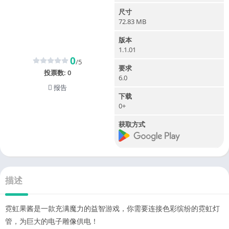
尺寸
72.83 MB
版本
1.1.01
0
/5
要求
投票数:
0
6.0
报告
下载
0+
获取方式
描述
霓虹果酱是一款充满魔力的益智游戏，你需要连接色彩缤纷的霓虹灯
管，为巨大的电子雕像供电！