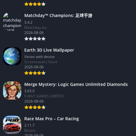
Matchday™ Champions: 足球手游
3.4.2
Matchday Inc.
2026-08-06
Earth 3D Live Wallpaper
Varies with device
Screensavers Store
2026-08-06
Merge Mystery: Logic Games Unlimited Diamonds
3.65.0
F-WAY GAMES LIMITED
2026-08-06
Race Max Pro – Car Racing
2.11.7
Revani
2026-08-06