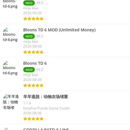
49.2
MOD
ninja kiwi
2026-08-06
Bloons TD 6 MOD (Unlimited Money)
49.2
MOD
ninja kiwi
2026-08-06
Bloons TD 6
49.2
MOD
ninja kiwi
2026-08-06
羊羊逃脱：动物农场堵塞
1.1.6
EasyFun Puzzle Game Studio
2026-08-06
GODZILLA BATTLE LINE