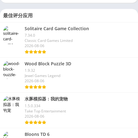
最佳评分应用
Solitaire Card Game Collection
7.34.0
Classic Card Games Limited
2026-08-06
Wood Block Puzzle 3D
1.9.32
Jewel Games Legend
2026-08-06
水豚模拟器：我的宠物
1.5.0.334
Take Top Entertainment
2026-08-06
Bloons TD 6