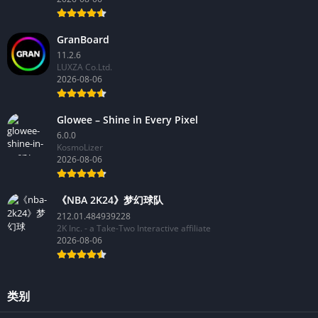
GranBoard
11.2.6
LUXZA Co.Ltd.
2026-08-06
Glowee – Shine in Every Pixel
6.0.0
KosmoLizer
2026-08-06
《NBA 2K24》梦幻球队
212.01.484939228
2K Inc. - a Take-Two Interactive affiliate
2026-08-06
类别