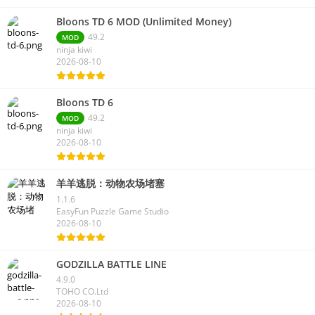
Bloons TD 6 MOD (Unlimited Money)
49.2
MOD
ninja kiwi
2026-08-10
Bloons TD 6
49.2
MOD
ninja kiwi
2026-08-10
羊羊逃脱：动物农场堵塞
1.1.6
EasyFun Puzzle Game Studio
2026-08-10
GODZILLA BATTLE LINE
4.9.0
TOHO CO.Ltd
2026-08-10