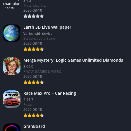
3.4.2
Matchday Inc.
2026-08-10
Earth 3D Live Wallpaper
Varies with device
Screensavers Store
2026-08-10
Merge Mystery: Logic Games Unlimited Diamonds
3.65.0
F-WAY GAMES LIMITED
2026-08-10
Race Max Pro – Car Racing
2.11.7
Revani
2026-08-10
GranBoard