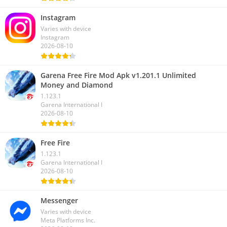
Instagram
Varies with device
Instagram
2026-08-10
Garena Free Fire Mod Apk v1.201.1 Unlimited
Money and Diamond
1.123.1
Garena International I
2026-08-10
Free Fire
1.123.1
Garena International I
2026-08-10
Messenger
Varies with device
Meta Platforms Inc.