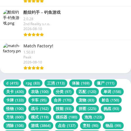
酷炫钓手 – 钓鱼游戏
2.0.28
2nd Reality s.r.o.
2026-08-10
Match Factory!
1.50.81
Peak
2026-08-10
d
(415)
rpg
(83)
三消
(113)
体验
(169)
僵尸
(111)
关卡
(430)
农场
(100)
分类
(97)
匹配
(120)
单词
(158)
卡牌
(133)
卡车
(95)
合并
(170)
宠物
(83)
射击
(150)
怪物
(100)
战斗
(162)
技能
(93)
拼图
(225)
挑战
(93)
方块
(600)
模式
(119)
模拟器
(180)
泡泡
(123)
消除
(108)
游戏
(3864)
点击
(137)
烹饪
(90)
物品
(99)