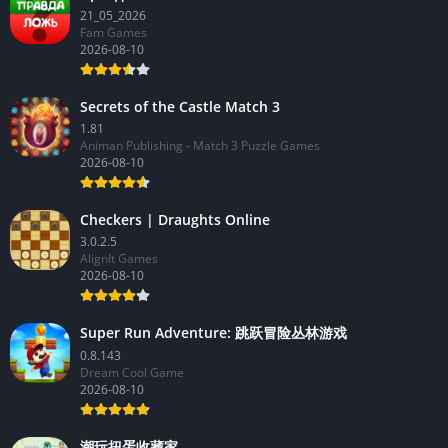
21_05_2026
Fam Games
2026-08-10
Secrets of the Castle Match 3
1.81
Animan Publishing - Match 3 Puzzle Games
2026-08-10
Checkers | Draughts Online
3.0.2.5
AlignIt Games
2026-08-10
Super Run Adventure: 跳跃冒险丛林游戏
0.8.143
Dream Cool Game
2026-08-10
潮玩扭蛋收藏家