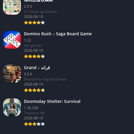
2.9.5
31 Dress up Games
2026-08-10
Domino Rush – Saga Board Game
1.22
inhi games
2026-08-10
Grand – قراند
5.0.6
Shanab for Digital Games
2026-08-10
Doomsday Shelter: Survival
1.26.200
Triathlon HK
2026-08-10