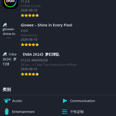
11.2.6
LUXZA Co.Ltd.
2026-08-10
Glowee – Shine in Every Pixel
6.0.0
KosmoLizer
2026-08-10
《NBA 2K24》梦幻球队
212.01.484939228
2K Inc. - a Take-Two Interactive affiliate
2026-08-10
类别
Acción
Communication
个性定制
Entertainment