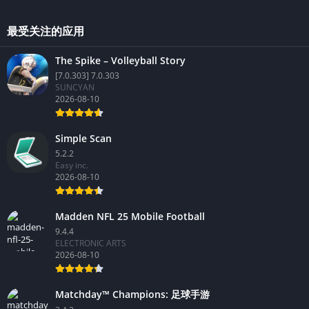
最受关注的应用
The Spike – Volleyball Story
[7.0.303] 7.0.303
SUNCYAN
2026-08-10
Simple Scan
5.2.2
Easy inc.
2026-08-10
Madden NFL 25 Mobile Football
9.4.4
ELECTRONIC ARTS
2026-08-10
Matchday™ Champions: 足球手游