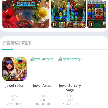
开发者应用程序
Jewel relics
Jewel Aztec
Jewel Sorcery
Saga
1.42.2
1.5.6
1.3.0
V2R
V2R
V2R
2026-08-10
2026-08-10
2026-08-10