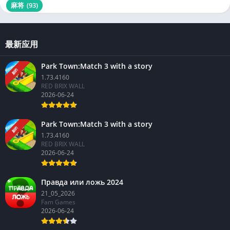
麻将
(93)
最新应用
Park Town:Match 3 with a story
新的
1.73.4160
RED BRIX WALL
2026-06-24
Park Town:Match 3 with a story
新的
1.73.4160
RED BRIX WALL
2026-06-24
Правда или ложь 2024
21_05_2026
Fam Games
2026-06-24