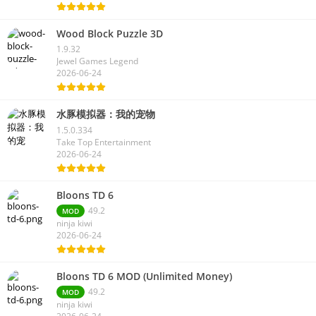
Wood Block Puzzle 3D
1.9.32
Jewel Games Legend
2026-06-24
水豚模拟器：我的宠物
1.5.0.334
Take Top Entertainment
2026-06-24
Bloons TD 6
49.2
MOD
ninja kiwi
2026-06-24
Bloons TD 6 MOD (Unlimited Money)
49.2
MOD
ninja kiwi