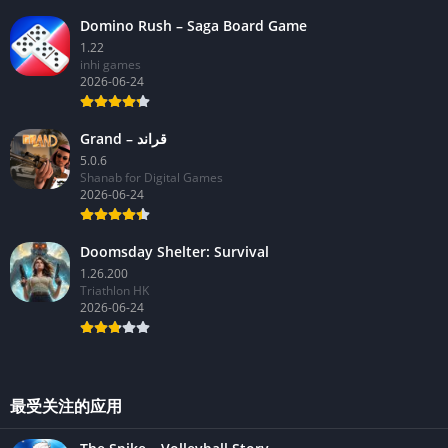
Domino Rush – Saga Board Game
1.22
inhi games
2026-06-24
Grand – قراند
5.0.6
Shanab for Digital Games
2026-06-24
Doomsday Shelter: Survival
1.26.200
Triathlon HK
2026-06-24
最受关注的应用