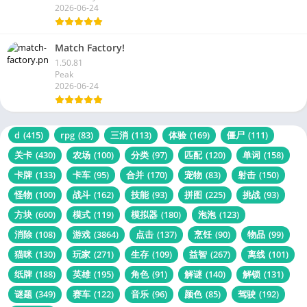
2026-06-24
Match Factory!
1.50.81
Peak
2026-06-24
d
(415)
rpg
(83)
三消
(113)
体验
(169)
僵尸
(111)
关卡
(430)
农场
(100)
分类
(97)
匹配
(120)
单词
(158)
卡牌
(133)
卡车
(95)
合并
(170)
宠物
(83)
射击
(150)
怪物
(100)
战斗
(162)
技能
(93)
拼图
(225)
挑战
(93)
方块
(600)
模式
(119)
模拟器
(180)
泡泡
(123)
消除
(108)
游戏
(3864)
点击
(137)
烹饪
(90)
物品
(99)
猫咪
(130)
玩家
(271)
生存
(109)
益智
(267)
离线
(101)
纸牌
(188)
英雄
(195)
角色
(91)
解谜
(140)
解锁
(131)
谜题
(349)
赛车
(122)
音乐
(96)
颜色
(85)
驾驶
(192)