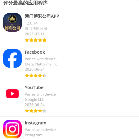
评分最高的应用程序
澳门博彩公司APP
12.0.14
澳门博彩公司
2025-07-11
Facebook
Varies with device
Meta Platforms Inc.
2026-06-24
YouTube
Varies with device
Google LLC
2026-06-24
Instagram
Varies with device
Instagram