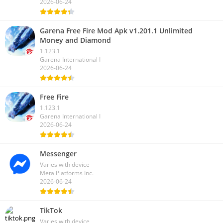
2026-06-24
Garena Free Fire Mod Apk v1.201.1 Unlimited
Money and Diamond
1.123.1
Garena International I
2026-06-24
Free Fire
1.123.1
Garena International I
2026-06-24
Messenger
Varies with device
Meta Platforms Inc.
2026-06-24
TikTok
Varies with device