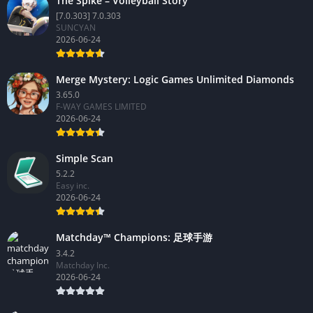
The Spike – Volleyball Story
[7.0.303] 7.0.303
SUNCYAN
2026-06-24
Merge Mystery: Logic Games Unlimited Diamonds
3.65.0
F-WAY GAMES LIMITED
2026-06-24
Simple Scan
5.2.2
Easy inc.
2026-06-24
Matchday™ Champions: 足球手游
3.4.2
Matchday Inc.
2026-06-24