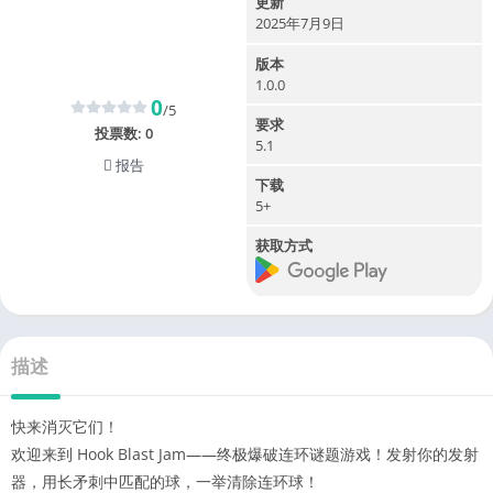
更新
2025年7月9日
版本
1.0.0
0
/5
要求
投票数:
0
5.1
报告
下载
5+
获取方式
描述
快来消灭它们！
欢迎来到 Hook Blast Jam——终极爆破连环谜题游戏！发射你的发射
器，用长矛刺中匹配的球，一举清除连环球！