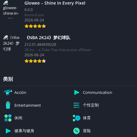
Glowee – Shine in Every Pixel
6.0.0
KosmoLizer
2026-06-24
《NBA 2K24》梦幻球队
212.01.484939228
2K Inc. - a Take-Two Interactive affiliate
2026-06-24
类别
Acción
Communication
个性定制
Entertainment
休闲
体育
健康与健身
冒险