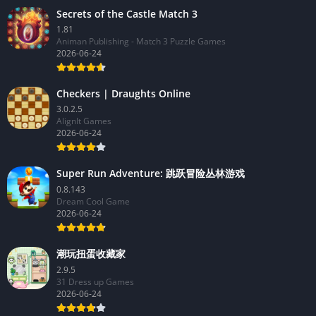
Secrets of the Castle Match 3
1.81
Animan Publishing - Match 3 Puzzle Games
2026-06-24
Checkers | Draughts Online
3.0.2.5
AlignIt Games
2026-06-24
Super Run Adventure: 跳跃冒险丛林游戏
0.8.143
Dream Cool Game
2026-06-24
潮玩扭蛋收藏家
2.9.5
31 Dress up Games
2026-06-24