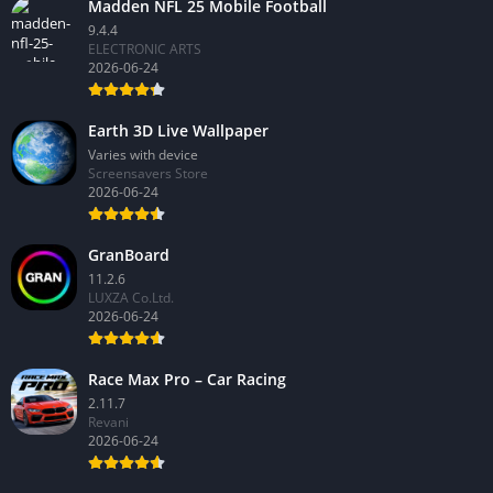
Madden NFL 25 Mobile Football
9.4.4
ELECTRONIC ARTS
2026-06-24
Earth 3D Live Wallpaper
Varies with device
Screensavers Store
2026-06-24
GranBoard
11.2.6
LUXZA Co.Ltd.
2026-06-24
Race Max Pro – Car Racing
2.11.7
Revani
2026-06-24