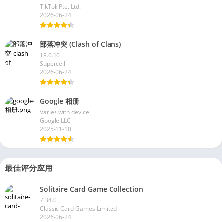
TikTok Pte. Ltd.
2026-06-24
部落冲突 (Clash of Clans)
18.0.10
Supercell
2026-06-24
Google 相册
Varies with device
Google LLC
2025-11-10
最佳评分应用
Solitaire Card Game Collection
7.34.0
Classic Card Games Limited
2026-06-24