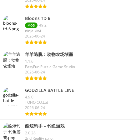
2026-06-24
Bloons TD 6
49.2
MOD
ninja kiwi
2026-06-24
羊羊逃脱：动物农场堵塞
1.1.6
EasyFun Puzzle Game Studio
2026-06-24
GODZILLA BATTLE LINE
4.9.0
TOHO CO.Ltd
2026-06-24
酷炫钓手 – 钓鱼游戏
2.0.28
2nd Reality s.r.o.