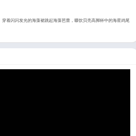
。穿着闪闪发光的海藻裙跳起海藻芭蕾，啜饮贝壳高脚杯中的海星鸡尾