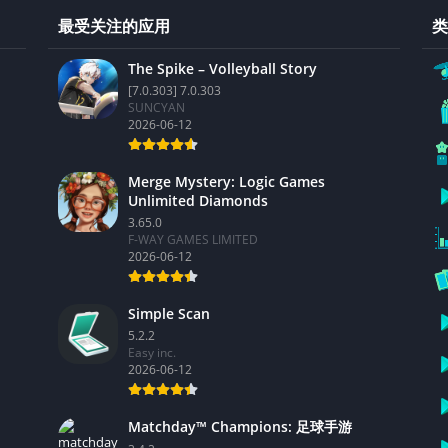
最受关注的应用
类
The Spike – Volleyball Story
[7.0.303] 7.0.303
SUNCYAN
2026-06-12
Merge Mystery: Logic Games
Unlimited Diamonds
3.65.0
F-WAY GAMES LIMITED
2026-06-12
Simple Scan
5.2.2
Easy inc.
2026-06-12
Matchday™ Champions: 足球手游