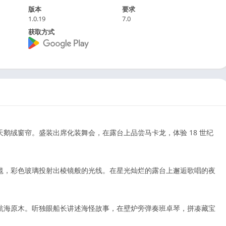
版本
要求
1.0.19
7.0
获取方式
鹅绒窗帘。盛装出席化装舞会，在露台上品尝马卡龙，体验 18 世纪
毯，彩色玻璃投射出棱镜般的光线。在星光灿烂的露台上邂逅歌唱的夜
航海原木。听独眼船长讲述海怪故事，在壁炉旁弹奏班卓琴，拼凑藏宝