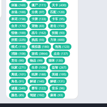
体验
(169)
僵尸
(111)
关卡
(430)
农场
(100)
分类
(97)
匹配
(120)
单词
(158)
卡牌
(133)
卡车
(95)
合并
(170)
宠物
(83)
射击
(150)
怪物
(100)
战斗
(162)
技能
(93)
拼图
(225)
挑战
(93)
方块
(600)
模式
(119)
模拟器
(180)
泡泡
(123)
消除
(108)
游戏
(3864)
点击
(137)
烹饪
(90)
物品
(99)
猫咪
(130)
玩家
(271)
生存
(109)
益智
(267)
离线
(101)
纸牌
(188)
英雄
(195)
角色
(91)
解谜
(140)
解锁
(131)
谜题
(349)
赛车
(122)
音乐
(96)
颜色
(85)
驾驶
(192)
麻将
(93)