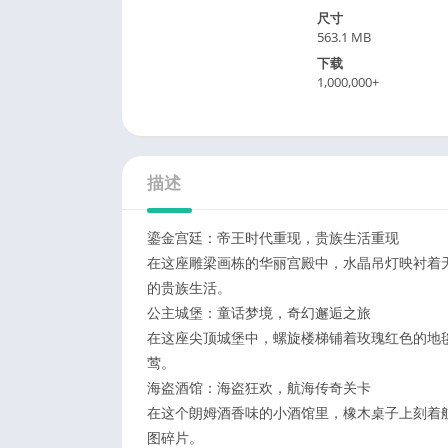
尺寸
563.1 MB
下载
1,000,000+
描述
鎏金宫廷：帝王时代重现，贵族生活重现
在这座雕梁画栋的华丽宫殿中，水晶吊灯映衬着天
的贵族生活。
公主城堡：童话梦境，奇幻邂逅之旅
在这座尖顶城堡中，螺旋楼梯铺着玫瑰红色的地
莺。
海盗酒馆：海盗狂欢，航海传奇关卡
在这个朗姆酒香味的小酒馆里，橡木桌子上刻着
图碎片。