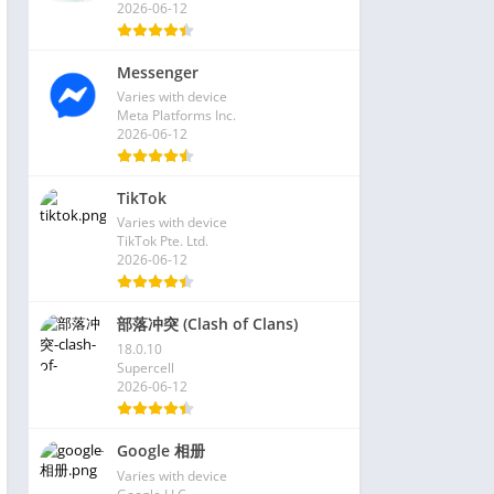
2026-06-12
Messenger
Varies with device
Meta Platforms Inc.
2026-06-12
TikTok
Varies with device
TikTok Pte. Ltd.
2026-06-12
部落冲突 (Clash of Clans)
18.0.10
Supercell
2026-06-12
Google 相册
Varies with device