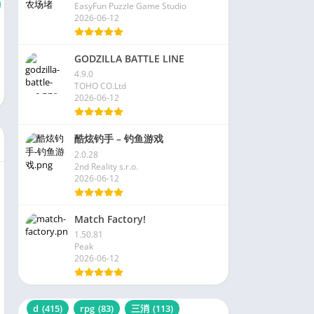
EasyFun Puzzle Game Studio
2026-06-12
GODZILLA BATTLE LINE
4.9.0
TOHO CO.Ltd
2026-06-12
酷炫钓手 – 钓鱼游戏
2.0.28
2nd Reality s.r.o.
2026-06-12
Match Factory!
1.50.81
Peak
2026-06-12
d
(415)
rpg
(83)
三消
(113)