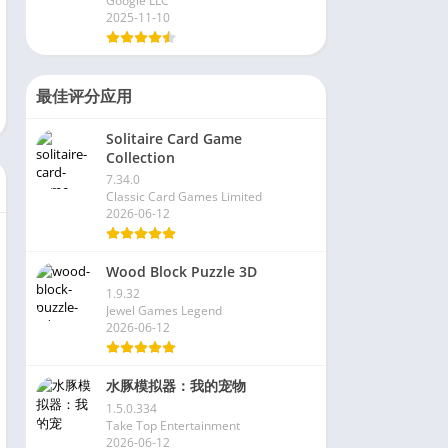
Google LLC
2025-11-10
最佳评分应用
Solitaire Card Game
Collection
7.34.0
Classic Card Games Limited
2026-06-12
Wood Block Puzzle 3D
1.9.32
Jewel Games Legend
2026-06-12
水豚模拟器：我的宠物
1.5.0.334
Take Top Entertainment
2026-06-12