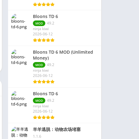
Bloons TD 6
49.2
MOD
ninja kiwi
2026-06-12
Bloons TD 6 MOD (Unlimited
Money)
49.2
MOD
ninja kiwi
2026-06-12
Bloons TD 6
49.2
MOD
ninja kiwi
2026-06-12
羊羊逃脱：动物农场堵塞
1.1.6