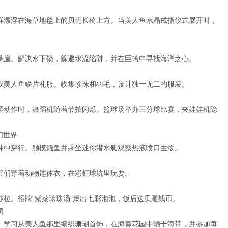
样漂浮在海草地毯上的贝壳长椅上方。当美人鱼水晶戒指仪式展开时，
悬崖。解决水下锁，躲避水流陷阱，并在巨蛤中寻找海洋之心。
或美人鱼鳞片礼服。收集珍珠和羽毛，设计独一无二的服装。
蹈动作时，舞蹈机随着节拍闪烁。篮球场举办三分球比赛，夹娃娃机隐
幻世界
林中穿行。触摸鳐鱼并乘坐迷你潜水艇观察热液喷口生物。
宝们穿着动物连体衣，在彩虹球坑里玩耍。
拉。招牌“紫菜珍珠汤”爆出七彩泡泡，饭后送贝雕钱币。
园
。学习从美人鱼那里编织珊瑚首饰，在海葵花园中晒干海带，并参加每