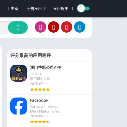
主页
手游应用
应用程序
休闲游戏
体育
冒险游戏
办公
模拟游戏
新闻杂志
动作游戏
视频播放和编辑
卡牌游戏
评分最高的应用程序
街机游戏
澳门博彩公司APP
教育游戏
12.0.14
角色扮演
澳门博彩公司
2025-07-11
文字游戏
益智游戏
Facebook
竞速游戏
Varies with device
策略游戏
Meta Platforms Inc.
2026-06-12