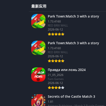
最新应用
Park Town:Match 3 with a story
新的
1.73.4160
RED BRIX WALL
2026-06-12
Park Town:Match 3 with a story
新的
1.73.4160
RED BRIX WALL
2026-06-12
Правда или ложь 2024
新的
21_05_2026
Fam Games
2026-06-12
Secrets of the Castle Match 3
新的
1.81
Animan Publishing - Match 3 Puzzle Games