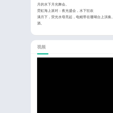
月的水下月光舞会。
霓虹海上派对：夜光盛会，水下狂欢
满月下，荧光水母亮起，电鳐带在珊瑚台上演奏
酒。
视频