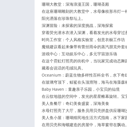
珊瑚大教堂：深海浪漫王国，珊瑚圣殿
在这座珊瑚雕刻的大教堂中，水母像枝形吊灯一
阳光洒落在珍珠祭坛上。
深渊冒险：未探索的深度挑战，深海探索
穿着荧光潜水衣潜入深渊，看着发光的水母穿过
时尚工作室：个人风格实验室，创意衣橱工作坊
魔镜建议看起来像带有蕾丝雨伞的蒸汽朋克外套
游戏中心：互动娱乐中心，多元宇宙游乐场
在这个霓虹灯照亮的街机中，当玩家完成动态舞
藏着会说话的毛绒玩具。
Oceanium：蔚蓝生物多样性百科全书，水下奇
在玻璃穹顶下，鲸鲨在头顶滑翔，海马在海藻森
Baby Haven：童趣亲子乐园，小宝贝的仙境
在云纹地毯的空间中，发光的星星帷幕旋转。宝
美人鱼餐厅：奇幻美食盛宴，深海美食
水母灯照亮了大厅，服务员用贝壳拼盘供应珊瑚沙
美人鱼小屋：珊瑚殖民地生活方式指南，水下家
在用贝壳和海螺建造的房屋中，海草窗帘在飘动