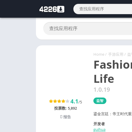
Home
/
手游应用
/
益
Fashio
Life
1.0.19
4.1
益智
/5
投票数:
5,892
鎏金宫廷：帝王时代重
报告
开发者
guihua