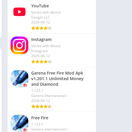
YouTube
Varies with device
Google LLC
2026-06-12
Instagram
Varies with device
Instagram
2026-06-12
Garena Free Fire Mod Apk
v1.201.1 Unlimited Money
and Diamond
1.123.1
Garena International I
2026-06-12
Free Fire
1.123.1
Garena International I