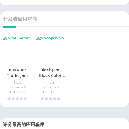
2025-09-08
2025-09-07
2025-08-29
2026-08-09
开发者应用程序
Bus Run:
Block Jam:
Traffic Jam
Block Color
Game
1.0.2
1.0.2
Sun Game ST
Sun Game ST
2026-08-09
2025-12-03