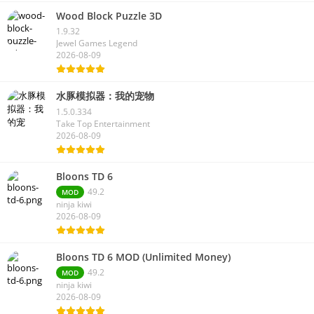
Wood Block Puzzle 3D
1.9.32
Jewel Games Legend
2026-08-09
水豚模拟器：我的宠物
1.5.0.334
Take Top Entertainment
2026-08-09
Bloons TD 6
49.2
MOD
ninja kiwi
2026-08-09
Bloons TD 6 MOD (Unlimited Money)
49.2
MOD
ninja kiwi