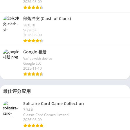
Varies with device
TikTok Pte. Ltd.
2026-08-09
部落冲突 (Clash of Clans)
18.0.10
Supercell
2026-08-09
Google 相册
Varies with device
Google LLC
2025-11-10
最佳评分应用
Solitaire Card Game Collection
7.34.0
Classic Card Games Limited
2026-08-09