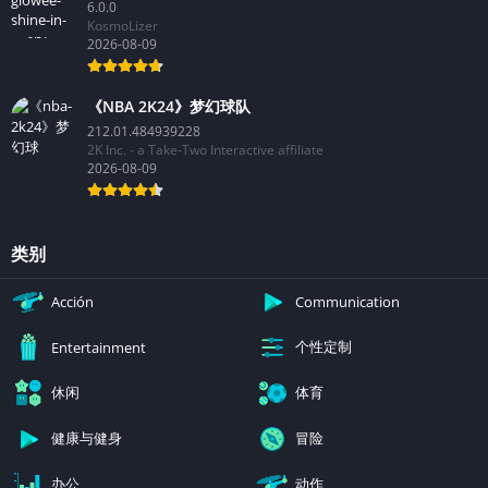
Glowee – Shine in Every Pixel
6.0.0
KosmoLizer
2026-08-09
《NBA 2K24》梦幻球队
212.01.484939228
2K Inc. - a Take-Two Interactive affiliate
2026-08-09
类别
Acción
Communication
个性定制
Entertainment
休闲
体育
健康与健身
冒险