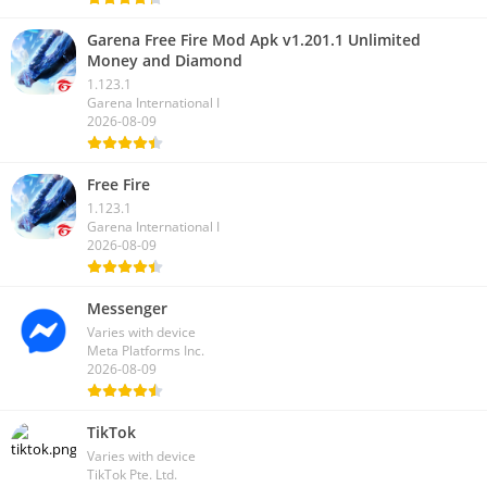
2026-08-09
Garena Free Fire Mod Apk v1.201.1 Unlimited
Money and Diamond
1.123.1
Garena International I
2026-08-09
Free Fire
1.123.1
Garena International I
2026-08-09
Messenger
Varies with device
Meta Platforms Inc.
2026-08-09
TikTok