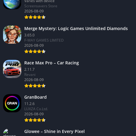
Earth 3D Live Wallpaper
Varies with device
Screensavers Store
2026-08-09
Merge Mystery: Logic Games Unlimited Diamonds
3.65.0
F-WAY GAMES LIMITED
2026-08-09
Race Max Pro – Car Racing
2.11.7
Revani
2026-08-09
GranBoard
11.2.6
LUXZA Co.Ltd.
2026-08-09