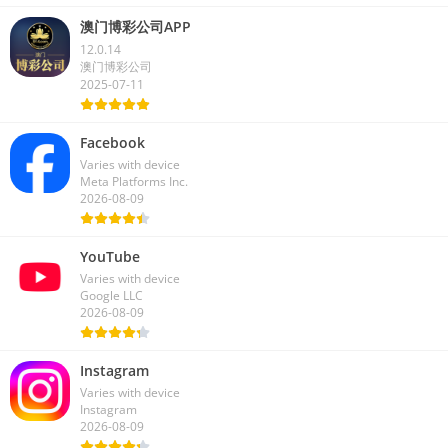
评分最高的应用程序
澳门博彩公司APP
12.0.14
澳门博彩公司
2025-07-11
Facebook
Varies with device
Meta Platforms Inc.
2026-08-09
YouTube
Varies with device
Google LLC
2026-08-09
Instagram
Varies with device
Instagram