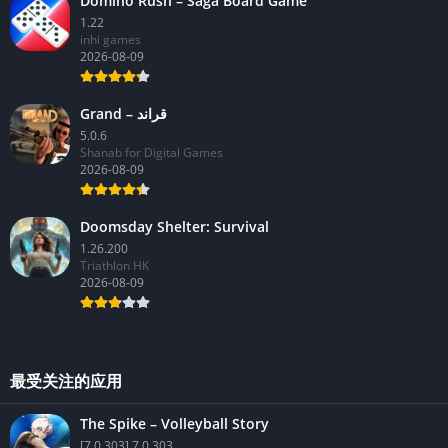
Domino Rush – Saga Board Game
1.22
inhi games
2026-08-09
Grand – قراند
5.0.6
Shanab for Digital Games
2026-08-09
Doomsday Shelter: Survival
1.26.200
Triathlon HK
2026-08-09
最受关注的应用