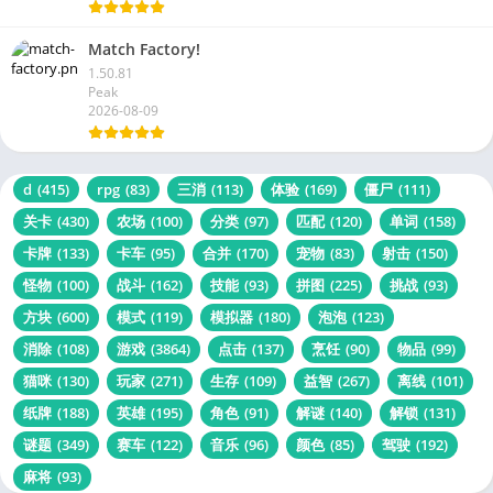
2nd Reality s.r.o.
2026-08-09
Match Factory!
1.50.81
Peak
2026-08-09
d
(415)
rpg
(83)
三消
(113)
体验
(169)
僵尸
(111)
关卡
(430)
农场
(100)
分类
(97)
匹配
(120)
单词
(158)
卡牌
(133)
卡车
(95)
合并
(170)
宠物
(83)
射击
(150)
怪物
(100)
战斗
(162)
技能
(93)
拼图
(225)
挑战
(93)
方块
(600)
模式
(119)
模拟器
(180)
泡泡
(123)
消除
(108)
游戏
(3864)
点击
(137)
烹饪
(90)
物品
(99)
猫咪
(130)
玩家
(271)
生存
(109)
益智
(267)
离线
(101)
纸牌
(188)
英雄
(195)
角色
(91)
解谜
(140)
解锁
(131)
谜题
(349)
赛车
(122)
音乐
(96)
颜色
(85)
驾驶
(192)