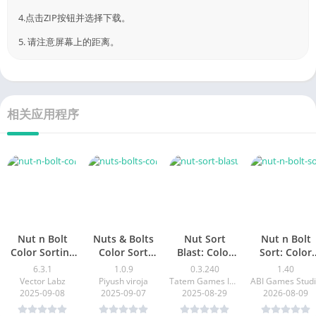
3.“安装APK”按钮。
4.点击ZIP按钮并选择下载。
5. 请注意屏幕上的距离。
相关应用程序
Nut n Bolt
Nuts & Bolts
Nut Sort
Nut n Bolt
Color Sorting
Color Sort
Blast: Color
Sort: Color
Game
Puzzle
Puzzle
Puzzle
6.3.1
1.0.9
0.3.240
1.40
Vector Labz
Piyush viroja
Tatem Games Inc.
ABI Games Stud