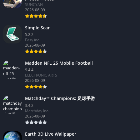
The Spike – Volleyball Story
[7.0.303] 7.0.303
SUNCYAN
2026-08-09
Simple Scan
5.2.2
Easy inc.
2026-08-09
Madden NFL 25 Mobile Football
9.4.4
ELECTRONIC ARTS
2026-08-09
Matchday™ Champions: 足球手游
3.4.2
Matchday Inc.
2026-08-09