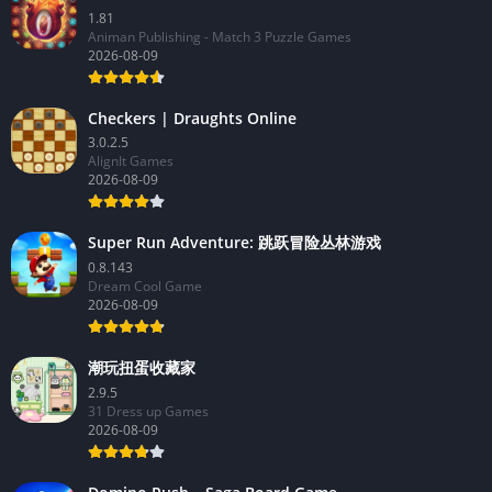
Secrets of the Castle Match 3
1.81
Animan Publishing - Match 3 Puzzle Games
2026-08-09
Checkers | Draughts Online
3.0.2.5
AlignIt Games
2026-08-09
Super Run Adventure: 跳跃冒险丛林游戏
0.8.143
Dream Cool Game
2026-08-09
潮玩扭蛋收藏家
2.9.5
31 Dress up Games
2026-08-09