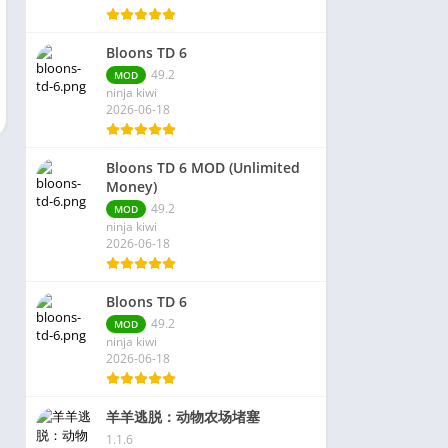
Bloons TD 6
49.2
MOD
ninja kiwi
2026-06-18
Bloons TD 6 MOD (Unlimited
Money)
49.2
MOD
ninja kiwi
2026-06-18
Bloons TD 6
49.2
MOD
ninja kiwi
2026-06-18
羊羊逃脱：动物农场堵塞
1.1.6