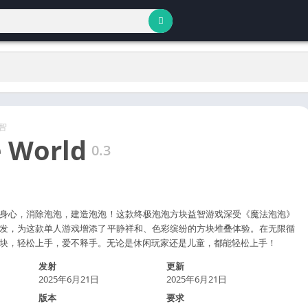
智
 World
0.3
身心，消除泡泡，建造泡泡！这款终极泡泡方块益智游戏深受《魔法泡泡》
发，为这款单人游戏增添了平静祥和、色彩缤纷的方块堆叠体验。在无限循
块，轻松上手，爱不释手。无论是休闲玩家还是儿童，都能轻松上手！
发射
更新
2025年6月21日
2025年6月21日
版本
要求