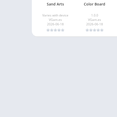
Sand Arts
Color Board
Varies with device
1.0.0
VGam.es
VGam.es
2026-06-18
2026-06-18