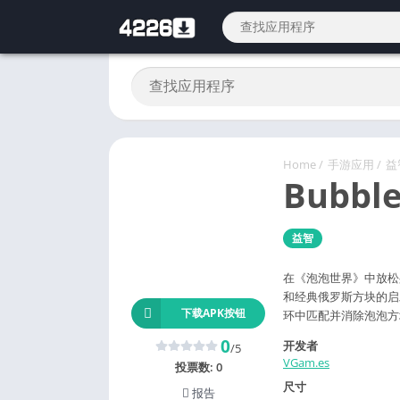
Home
/
手游应用
/
益
Bubble
益智
在《泡泡世界》中放松
和经典俄罗斯方块的启
下载APK按钮
环中匹配并消除泡泡方
0
开发者
/5
VGam.es
投票数:
0
尺寸
报告