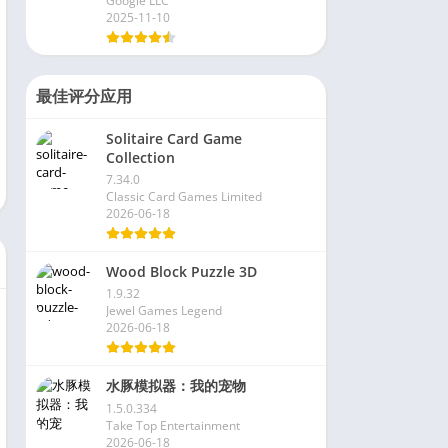
Google LLC
2025-11-10
最佳评分应用
Solitaire Card Game
Collection
7.34.0
Classic Card Games Limited
2026-06-18
Wood Block Puzzle 3D
1.9.32
Jewel Games Legend
2026-06-18
水豚模拟器：我的宠物
1.5.0.334
Take Top Entertainment
2026-06-18