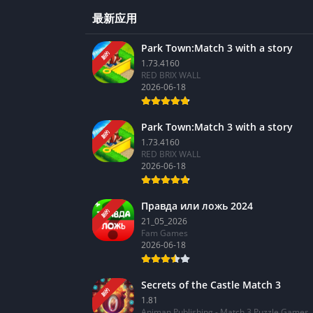
最新应用
Park Town:Match 3 with a story
新的
1.73.4160
RED BRIX WALL
2026-06-18
Park Town:Match 3 with a story
新的
1.73.4160
RED BRIX WALL
2026-06-18
Правда или ложь 2024
新的
21_05_2026
Fam Games
2026-06-18
Secrets of the Castle Match 3
新的
1.81
Animan Publishing - Match 3 Puzzle Games