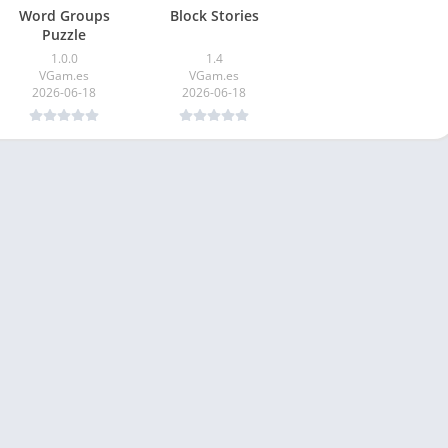
Word Groups
Block Stories
Puzzle
1.0.0
1.4
VGam.es
VGam.es
2026-06-18
2026-06-18