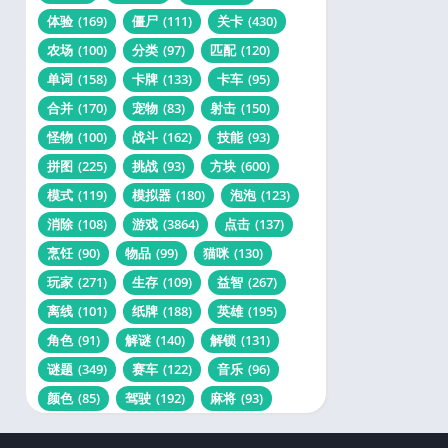
体验
(169)
僵尸
(111)
关卡
(430)
农场
(100)
分类
(97)
匹配
(120)
单词
(158)
卡牌
(133)
卡车
(95)
合并
(170)
宠物
(83)
射击
(150)
怪物
(100)
战斗
(162)
技能
(93)
拼图
(225)
挑战
(93)
方块
(600)
模式
(119)
模拟器
(180)
泡泡
(123)
消除
(108)
游戏
(3864)
点击
(137)
烹饪
(90)
物品
(99)
猫咪
(130)
玩家
(271)
生存
(109)
益智
(267)
离线
(101)
纸牌
(188)
英雄
(195)
角色
(91)
解谜
(140)
解锁
(131)
谜题
(349)
赛车
(122)
音乐
(96)
颜色
(85)
驾驶
(192)
麻将
(93)