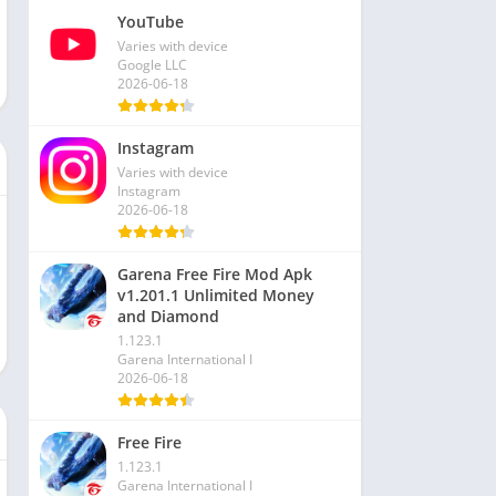
YouTube
Varies with device
Google LLC
2026-06-18
Instagram
Varies with device
Instagram
2026-06-18
Garena Free Fire Mod Apk
v1.201.1 Unlimited Money
and Diamond
1.123.1
Garena International I
2026-06-18
Free Fire
1.123.1
Garena International I