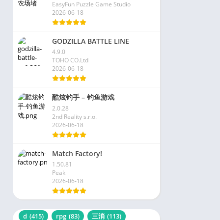
EasyFun Puzzle Game Studio
2026-06-18
GODZILLA BATTLE LINE
4.9.0
TOHO CO.Ltd
2026-06-18
酷炫钓手 – 钓鱼游戏
2.0.28
2nd Reality s.r.o.
2026-06-18
Match Factory!
1.50.81
Peak
2026-06-18
d
(415)
rpg
(83)
三消
(113)