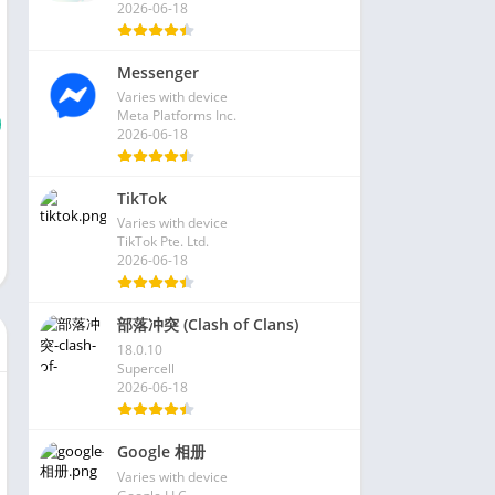
2026-06-18
Messenger
Varies with device
Meta Platforms Inc.
2026-06-18
TikTok
Varies with device
TikTok Pte. Ltd.
2026-06-18
部落冲突 (Clash of Clans)
18.0.10
Supercell
2026-06-18
Google 相册
Varies with device