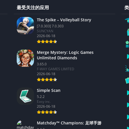
最受关注的应用
类
The Spike – Volleyball Story
[7.0.303] 7.0.303
SUNCYAN
2026-06-18
Merge Mystery: Logic Games
Unlimited Diamonds
3.65.0
F-WAY GAMES LIMITED
2026-06-18
Simple Scan
5.2.2
Easy inc.
2026-06-18
Matchday™ Champions: 足球手游