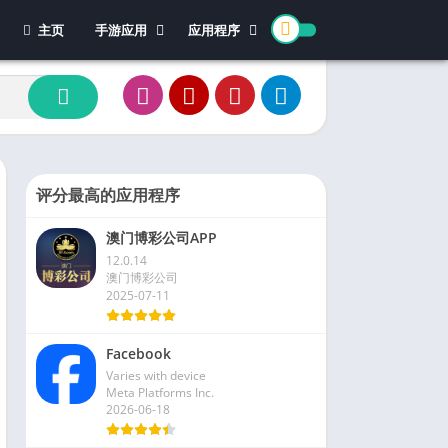
主页
手游应用
应用程序
休闲游戏
体育
冒险游戏
办公
模拟游戏
新闻杂志
动作游戏
视频播放和编辑
卡牌游戏
评分最高的应用程序
街机游戏
澳门博彩公司APP
教育游戏
12.0.14
角色扮演
澳门博彩公司
2025-07-11
文字游戏
益智游戏
Facebook
竞速游戏
Varies with device
策略游戏
Meta Platforms Inc.
2026-06-18