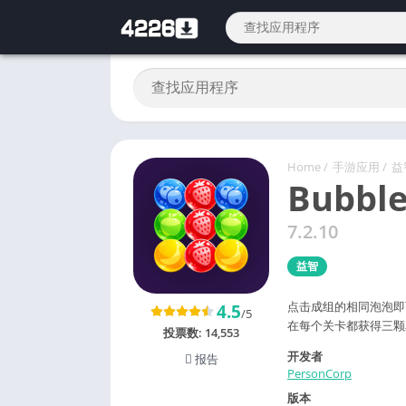
Home
/
手游应用
/
益
Bubble
7.2.10
益智
点击成组的相同泡泡即
4.5
/5
在每个关卡都获得三颗
投票数:
14,553
开发者
报告
PersonCorp
版本