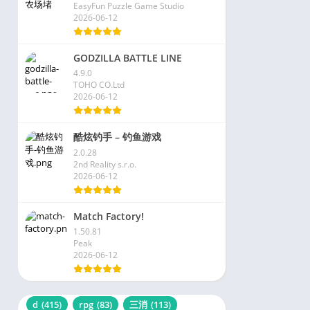
EasyFun Puzzle Game Studio
2026-06-12
GODZILLA BATTLE LINE
4.9.0
TOHO CO.Ltd
2026-06-12
酷炫钓手 – 钓鱼游戏
2.0.28
2nd Reality s.r.o.
2026-06-12
Match Factory!
1.50.81
Peak
2026-06-12
d
(415)
rpg
(83)
三消
(113)