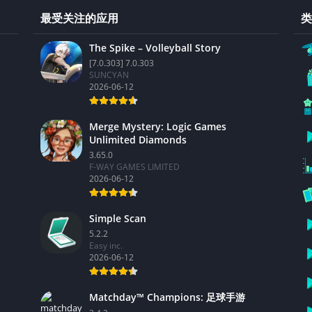
最受关注的应用
类
The Spike – Volleyball Story
[7.0.303] 7.0.303
SUNCYAN
2026-06-12
Merge Mystery: Logic Games
Unlimited Diamonds
3.65.0
F-WAY GAMES LIMITED
2026-06-12
Simple Scan
5.2.2
Easy inc.
2026-06-12
Matchday™ Champions: 足球手游