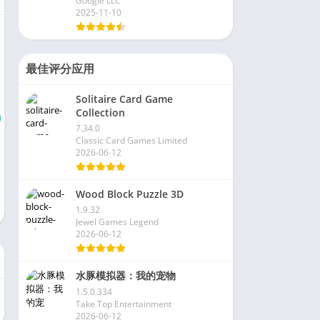
Google LLC
2025-11-10
最佳评分应用
Solitaire Card Game
Collection
7.34.0
Classic Card Games Limited
2026-06-12
Wood Block Puzzle 3D
1.9.32
Jewel Games Legend
2026-06-12
水豚模拟器：我的宠物
1.5.0.334
Take Top Entertainment
2026-06-12