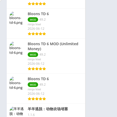
Bloons TD 6
49.2
MOD
ninja kiwi
2026-06-12
Bloons TD 6 MOD (Unlimited
Money)
49.2
MOD
ninja kiwi
2026-06-12
Bloons TD 6
49.2
MOD
ninja kiwi
2026-06-12
羊羊逃脱：动物农场堵塞
1.1.6