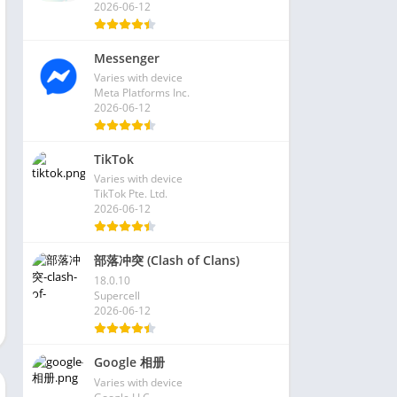
2026-06-12
Messenger
Varies with device
Meta Platforms Inc.
2026-06-12
TikTok
Varies with device
TikTok Pte. Ltd.
2026-06-12
部落冲突 (Clash of Clans)
18.0.10
Supercell
2026-06-12
Google 相册
Varies with device