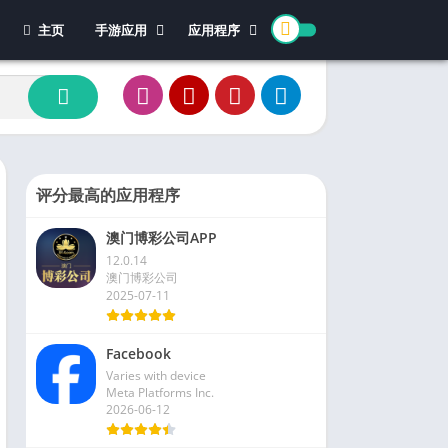
主页
手游应用
应用程序
休闲游戏
体育
冒险游戏
办公
模拟游戏
新闻杂志
动作游戏
视频播放和编辑
卡牌游戏
评分最高的应用程序
街机游戏
澳门博彩公司APP
教育游戏
12.0.14
角色扮演
澳门博彩公司
2025-07-11
文字游戏
益智游戏
Facebook
竞速游戏
Varies with device
策略游戏
Meta Platforms Inc.
2026-06-12