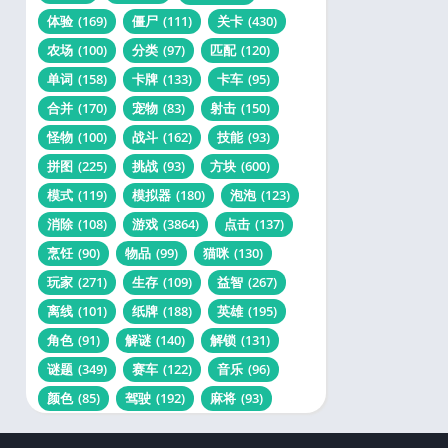
体验
(169)
僵尸
(111)
关卡
(430)
农场
(100)
分类
(97)
匹配
(120)
单词
(158)
卡牌
(133)
卡车
(95)
合并
(170)
宠物
(83)
射击
(150)
怪物
(100)
战斗
(162)
技能
(93)
拼图
(225)
挑战
(93)
方块
(600)
模式
(119)
模拟器
(180)
泡泡
(123)
消除
(108)
游戏
(3864)
点击
(137)
烹饪
(90)
物品
(99)
猫咪
(130)
玩家
(271)
生存
(109)
益智
(267)
离线
(101)
纸牌
(188)
英雄
(195)
角色
(91)
解谜
(140)
解锁
(131)
谜题
(349)
赛车
(122)
音乐
(96)
颜色
(85)
驾驶
(192)
麻将
(93)