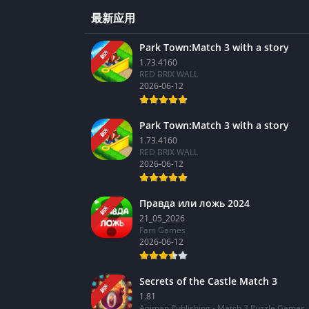
最新应用
Park Town:Match 3 with a story
新的
1.73.4160
RED BRIX WALL
2026-06-12
Park Town:Match 3 with a story
新的
1.73.4160
RED BRIX WALL
2026-06-12
Правда или ложь 2024
新的
21_05_2026
Fam Games
2026-06-12
Secrets of the Castle Match 3
新的
1.81
Animan Publishing - Match 3 Puzzle Games