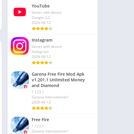
YouTube
Varies with device
Google LLC
2026-06-12
Instagram
Varies with device
Instagram
2026-06-12
Garena Free Fire Mod Apk
v1.201.1 Unlimited Money
and Diamond
1.123.1
Garena International I
2026-06-12
Free Fire
1.123.1
Garena International I