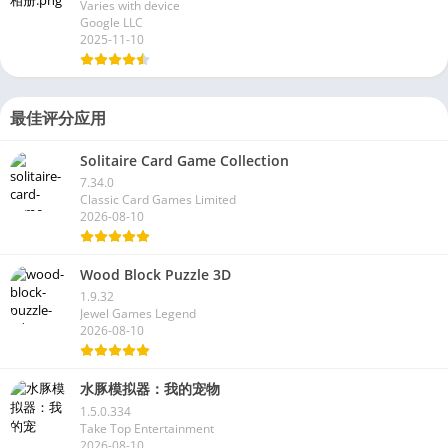
Varies with device
Google LLC
2025-11-10
最佳评分应用
Solitaire Card Game Collection
7.34.0
Classic Card Games Limited
2026-08-10
Wood Block Puzzle 3D
1.9.32
Jewel Games Legend
2026-08-10
水豚模拟器：我的宠物
1.5.0.334
Take Top Entertainment
2026-08-10