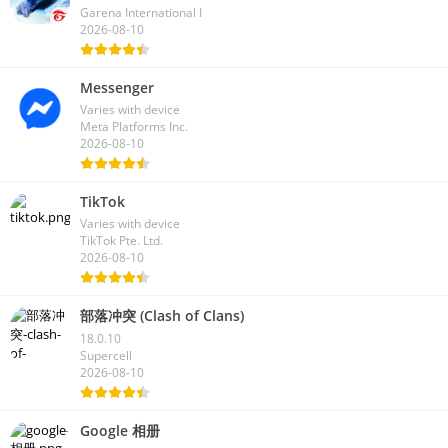
Garena International I
2026-08-10
Messenger
Varies with device
Meta Platforms Inc.
2026-08-10
TikTok
Varies with device
TikTok Pte. Ltd.
2026-08-10
部落冲突 (Clash of Clans)
18.0.10
Supercell
2026-08-10
Google 相册