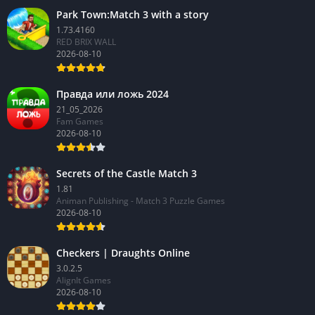
Park Town:Match 3 with a story
1.73.4160
RED BRIX WALL
2026-08-10
Правда или ложь 2024
21_05_2026
Fam Games
2026-08-10
Secrets of the Castle Match 3
1.81
Animan Publishing - Match 3 Puzzle Games
2026-08-10
Checkers | Draughts Online
3.0.2.5
AlignIt Games
2026-08-10