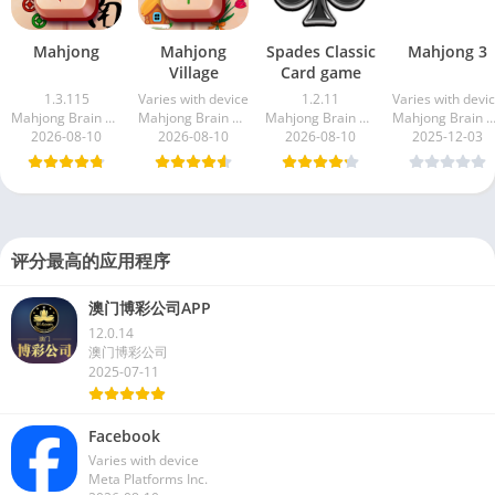
Mahjong
Mahjong
Spades Classic
Mahjong 3
Village
Card game
1.3.115
Varies with device
1.2.11
Varies with devi
Mahjong Brain Puzzles
Mahjong Brain Puzzles
Mahjong Brain Puzzles
Mahjong Brain Puzz
2026-08-10
2026-08-10
2026-08-10
2025-12-03
评分最高的应用程序
澳门博彩公司APP
12.0.14
澳门博彩公司
2025-07-11
Facebook
Varies with device
Meta Platforms Inc.