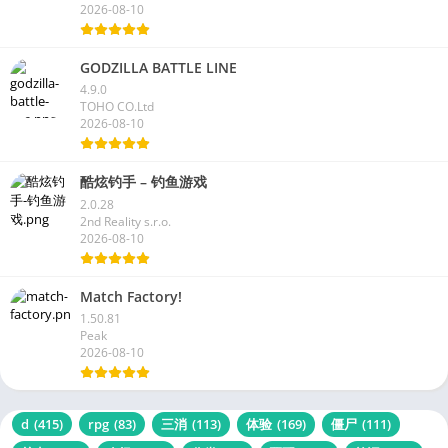
2026-08-10
GODZILLA BATTLE LINE
4.9.0
TOHO CO.Ltd
2026-08-10
酷炫钓手 – 钓鱼游戏
2.0.28
2nd Reality s.r.o.
2026-08-10
Match Factory!
1.50.81
Peak
2026-08-10
d
(415)
rpg
(83)
三消
(113)
体验
(169)
僵尸
(111)