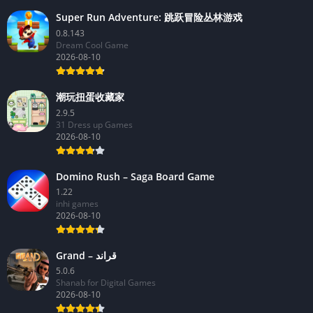
Super Run Adventure: 跳跃冒险丛林游戏
0.8.143
Dream Cool Game
2026-08-10
潮玩扭蛋收藏家
2.9.5
31 Dress up Games
2026-08-10
Domino Rush – Saga Board Game
1.22
inhi games
2026-08-10
Grand – قراند
5.0.6
Shanab for Digital Games
2026-08-10