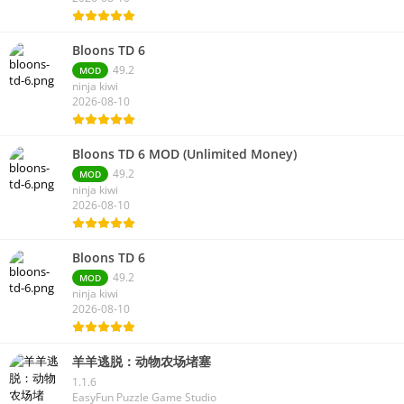
Bloons TD 6
49.2
MOD
ninja kiwi
2026-08-10
Bloons TD 6 MOD (Unlimited Money)
49.2
MOD
ninja kiwi
2026-08-10
Bloons TD 6
49.2
MOD
ninja kiwi
2026-08-10
羊羊逃脱：动物农场堵塞
1.1.6
EasyFun Puzzle Game Studio