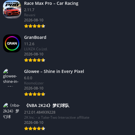
Race Max Pro – Car Racing
2.11.7
Revani
2026-08-10
GranBoard
11.2.6
LUXZA Co.Ltd.
2026-08-10
Glowee – Shine in Every Pixel
6.0.0
KosmoLizer
2026-08-10
《NBA 2K24》梦幻球队
212.01.484939228
2K Inc. - a Take-Two Interactive affiliate
2026-08-10