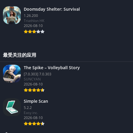
Doomsday Shelter: Survival
1.26.200
Triathlon HK
2026-08-10
最受关注的应用
The Spike – Volleyball Story
[7.0.303] 7.0.303
SUNCYAN
2026-08-10
Simple Scan
5.2.2
Easy inc.
2026-08-10