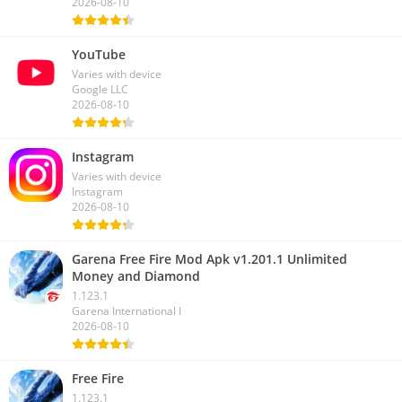
2026-08-10
YouTube
Varies with device
Google LLC
2026-08-10
Instagram
Varies with device
Instagram
2026-08-10
Garena Free Fire Mod Apk v1.201.1 Unlimited
Money and Diamond
1.123.1
Garena International I
2026-08-10
Free Fire
1.123.1