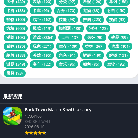
关卡
(430)
农场
(100)
分类
(97)
匹配
(120)
单词
(158)
卡牌
(133)
卡车
(95)
合并
(170)
宠物
(83)
射击
(150)
怪物
(100)
战斗
(162)
技能
(93)
拼图
(225)
挑战
(93)
方块
(600)
模式
(119)
模拟器
(180)
泡泡
(123)
消除
(108)
游戏
(3864)
点击
(137)
烹饪
(90)
物品
(99)
猫咪
(130)
玩家
(271)
生存
(109)
益智
(267)
离线
(101)
纸牌
(188)
英雄
(195)
角色
(91)
解谜
(140)
解锁
(131)
谜题
(349)
赛车
(122)
音乐
(96)
颜色
(85)
驾驶
(192)
麻将
(93)
最新应用
Park Town:Match 3 with a story
1.73.4160
RED BRIX WALL
2026-08-10