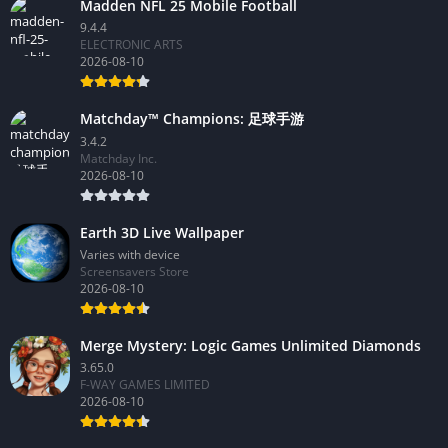
Madden NFL 25 Mobile Football
9.4.4
ELECTRONIC ARTS
2026-08-10
Matchday™ Champions: 足球手游
3.4.2
Matchday Inc.
2026-08-10
Earth 3D Live Wallpaper
Varies with device
Screensavers Store
2026-08-10
Merge Mystery: Logic Games Unlimited Diamonds
3.65.0
F-WAY GAMES LIMITED
2026-08-10