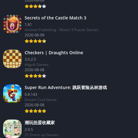
2026-08-08
Secrets of the Castle Match 3
1.81
Animan Publishing - Match 3 Puzzle Games
2026-08-08
Checkers | Draughts Online
3.0.2.5
AlignIt Games
2026-08-08
Super Run Adventure: 跳跃冒险丛林游戏
0.8.143
Dream Cool Game
2026-08-08
潮玩扭蛋收藏家
2.9.5
31 Dress up Games