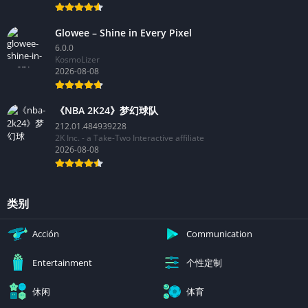
Glowee – Shine in Every Pixel
6.0.0
KosmoLizer
2026-08-08
《NBA 2K24》梦幻球队
212.01.484939228
2K Inc. - a Take-Two Interactive affiliate
2026-08-08
类别
Acción
Communication
个性定制
Entertainment
休闲
体育