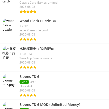
Classic Card Games Limited
2026-08-08
Wood Block Puzzle 3D
1.9.32
Jewel Games Legend
2026-08-08
水豚模拟器：我的宠物
1.5.0.334
Take Top Entertainment
2026-08-08
Bloons TD 6
49.2
MOD
ninja kiwi
2026-08-08
Bloons TD 6 MOD (Unlimited Money)