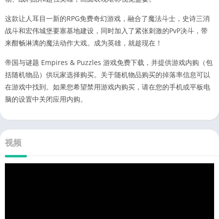
这款让人耳目一新的RPG免费奇幻游戏，融合了魔法斗士，史诗三消
战斗和宏伟城堡要塞基地建设，同时加入了紧张刺激的PvP决斗，带
来酣畅淋漓的魔法动作大戏。成为英雄，就趁现在！
帝国与谜题 Empires & Puzzles 游戏免费下载，并提供游戏内购（包
括随机物品）供玩家选择购买。关于随机物品购买的掉落率信息可以
在游戏中找到。如果您希望禁用游戏内购买，请在您的手机或平板电
脑的设置中关闭应用内购。
视频