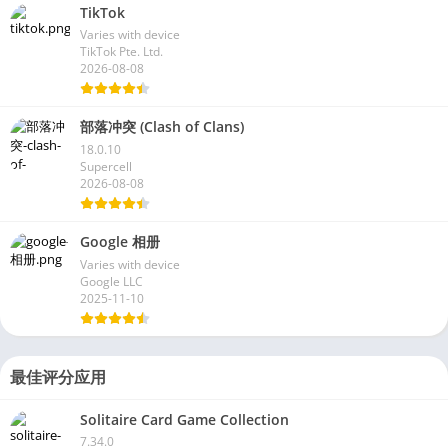
TikTok
Varies with device
TikTok Pte. Ltd.
2026-08-08
部落冲突 (Clash of Clans)
18.0.10
Supercell
2026-08-08
Google 相册
Varies with device
Google LLC
2025-11-10
最佳评分应用
Solitaire Card Game Collection
7.34.0