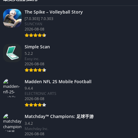
The Spike – Volleyball Story
[7.0.303] 7.0.303
SUNCYAN
2026-08-08
Simple Scan
5.2.2
Easy inc.
2026-08-08
Madden NFL 25 Mobile Football
9.4.4
ELECTRONIC ARTS
2026-08-08
Matchday™ Champions: 足球手游
3.4.2
Matchday Inc.
2026-08-08