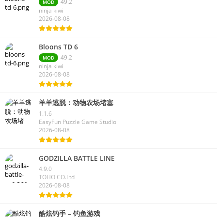
49.2
MOD
ninja kiwi
2026-08-08
Bloons TD 6
49.2
MOD
ninja kiwi
2026-08-08
羊羊逃脱：动物农场堵塞
1.1.6
EasyFun Puzzle Game Studio
2026-08-08
GODZILLA BATTLE LINE
4.9.0
TOHO CO.Ltd
2026-08-08
酷炫钓手 – 钓鱼游戏