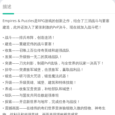
描述
Empires & Puzzles是RPG游戏的创新之作，结合了三消战斗与要塞
建造，此外还加入了紧张刺激的PvP决斗。现在就加入战斗吧！
• 战斗——排兵布阵，创造连消！
• 建造——重建宏伟的战斗要塞！
• 收集——召唤上百位传奇英雄和超强战队
• 发展——升级独一无二的英雄战队！
• 突袭——刀光剑影，制霸PvP战场，与全世界的玩家一决高下！
• 掠夺——突袭敌军城堡，击溃敌军，赢取战利品！
• 锻造——研习强大咒语，锻造魔法武器！
• 升级——升级英雄、城堡、建筑和特殊技能！
• 养成——收集宝贵资源，补给部队和城堡！
• 组队——与盟友共同击败超强泰坦
• 探索——开启新世界与地牢，完成任务与战役！
• 震撼画面——在雄伟的奇幻世界里体验细致入微的怪物、神奇生
物、战利品和超强英雄，画面表现堪称视觉盛宴。