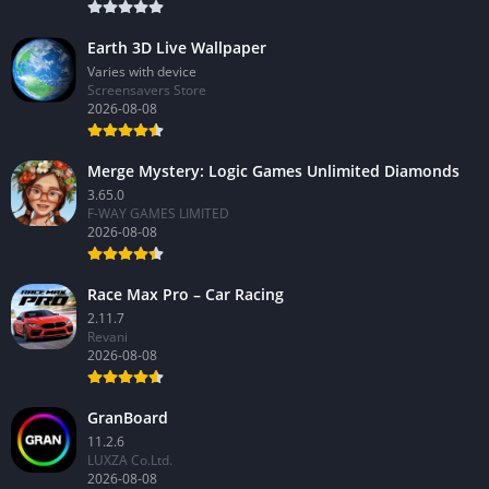
Earth 3D Live Wallpaper
Varies with device
Screensavers Store
2026-08-08
Merge Mystery: Logic Games Unlimited Diamonds
3.65.0
F-WAY GAMES LIMITED
2026-08-08
Race Max Pro – Car Racing
2.11.7
Revani
2026-08-08
GranBoard
11.2.6
LUXZA Co.Ltd.
2026-08-08