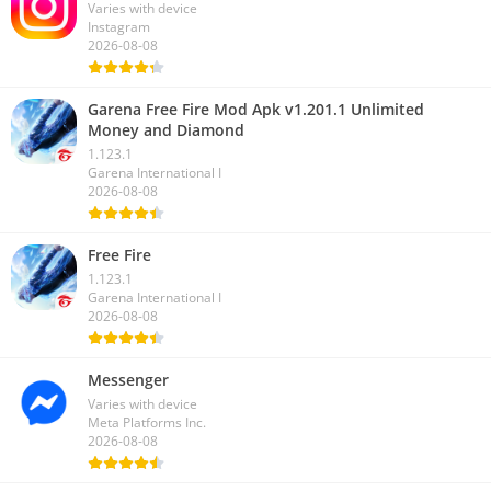
Varies with device
Instagram
2026-08-08
Garena Free Fire Mod Apk v1.201.1 Unlimited
Money and Diamond
1.123.1
Garena International I
2026-08-08
Free Fire
1.123.1
Garena International I
2026-08-08
Messenger
Varies with device
Meta Platforms Inc.
2026-08-08