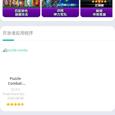
开发者应用程序
Puzzle
Combat:
Match-3 RPG
52.5.0
Small Giant Games
2026-08-08