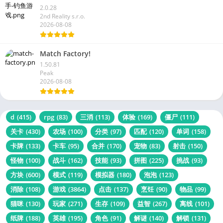
2.0.28
2nd Reality s.r.o.
2026-08-08
Match Factory!
1.50.81
Peak
2026-08-08
d
(415)
rpg
(83)
三消
(113)
体验
(169)
僵尸
(111)
关卡
(430)
农场
(100)
分类
(97)
匹配
(120)
单词
(158)
卡牌
(133)
卡车
(95)
合并
(170)
宠物
(83)
射击
(150)
怪物
(100)
战斗
(162)
技能
(93)
拼图
(225)
挑战
(93)
方块
(600)
模式
(119)
模拟器
(180)
泡泡
(123)
消除
(108)
游戏
(3864)
点击
(137)
烹饪
(90)
物品
(99)
猫咪
(130)
玩家
(271)
生存
(109)
益智
(267)
离线
(101)
纸牌
(188)
英雄
(195)
角色
(91)
解谜
(140)
解锁
(131)