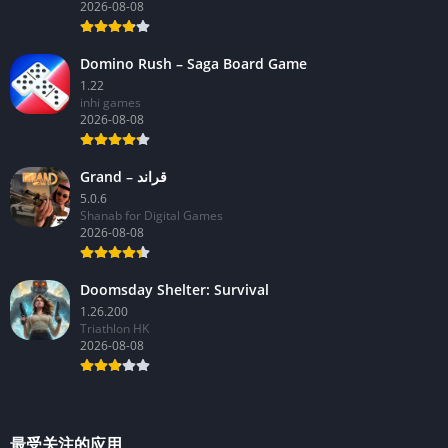
2026-08-08
Domino Rush – Saga Board Game
1.22
inhi games
2026-08-08
Grand – قراند
5.0.6
Shanab for Digital Games
2026-08-08
Doomsday Shelter: Survival
1.26.200
Triathlon HK
2026-08-08
最受关注的应用