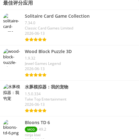
最佳评分应用
Solitaire Card Game Collection
7.34.0
Classic Card Games Limited
2026-06-13
Wood Block Puzzle 3D
1.9.32
Jewel Games Legend
2026-06-13
水豚模拟器：我的宠物
1.5.0.334
Take Top Entertainment
2026-06-13
Bloons TD 6
49.2
MOD
ninja kiwi