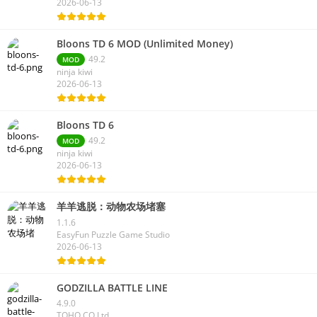
2026-06-13
Bloons TD 6 MOD (Unlimited Money)
49.2
MOD
ninja kiwi
2026-06-13
Bloons TD 6
49.2
MOD
ninja kiwi
2026-06-13
羊羊逃脱：动物农场堵塞
1.1.6
EasyFun Puzzle Game Studio
2026-06-13
GODZILLA BATTLE LINE
4.9.0
TOHO CO.Ltd