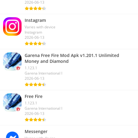
2026-06-13
Instagram
Varies with device
Instagram
2026-06-13
Garena Free Fire Mod Apk v1.201.1 Unlimited
Money and Diamond
1.123.1
Garena International I
2026-06-13
Free Fire
1.123.1
Garena International I
2026-06-13
Messenger