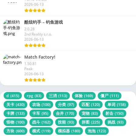
2026-06-13
酷炫钓手 – 钓鱼游戏
2.0.28
2nd Reality s.r.o.
2026-06-13
Match Factory!
1.50.81
Peak
2026-06-13
d
(415)
rpg
(83)
三消
(113)
体验
(169)
僵尸
(111)
关卡
(430)
农场
(100)
分类
(97)
匹配
(120)
单词
(158)
卡牌
(133)
卡车
(95)
合并
(170)
宠物
(83)
射击
(150)
怪物
(100)
战斗
(162)
技能
(93)
拼图
(225)
挑战
(93)
方块
(600)
模式
(119)
模拟器
(180)
泡泡
(123)