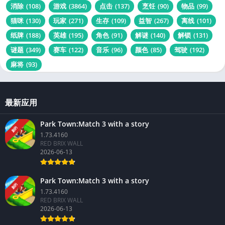
消除
(108)
游戏
(3864)
点击
(137)
烹饪
(90)
物品
(99)
猫咪
(130)
玩家
(271)
生存
(109)
益智
(267)
离线
(101)
纸牌
(188)
英雄
(195)
角色
(91)
解谜
(140)
解锁
(131)
谜题
(349)
赛车
(122)
音乐
(96)
颜色
(85)
驾驶
(192)
麻将
(93)
最新应用
Park Town:Match 3 with a story
新的
1.73.4160
RED BRIX WALL
2026-06-13
Park Town:Match 3 with a story
新的
1.73.4160
RED BRIX WALL
2026-06-13