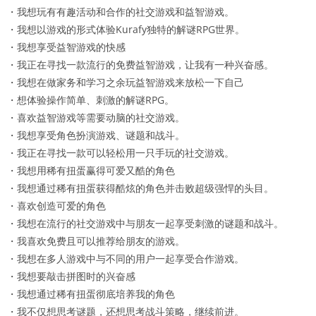
・我想玩有有趣活动和合作的社交游戏和益智游戏。
・我想以游戏的形式体验Kurafy独特的解谜RPG世界。
・我想享受益智游戏的快感
・我正在寻找一款流行的免费益智游戏，让我有一种兴奋感。
・我想在做家务和学习之余玩益智游戏来放松一下自己
・想体验操作简单、刺激的解谜RPG。
・喜欢益智游戏等需要动脑的社交游戏。
・我想享受角色扮演游戏、谜题和战斗。
・我正在寻找一款可以轻松用一只手玩的社交游戏。
・我想用稀有扭蛋赢得可爱又酷的角色
・我想通过稀有扭蛋获得酷炫的角色并击败超级强悍的头目。
・喜欢创造可爱的角色
・我想在流行的社交游戏中与朋友一起享受刺激的谜题和战斗。
・我喜欢免费且可以推荐给朋友的游戏。
・我想在多人游戏中与不同的用户一起享受合作游戏。
・我想要敲击拼图时的兴奋感
・我想通过稀有扭蛋彻底培养我的角色
・我不仅想思考谜题，还想思考战斗策略，继续前进。