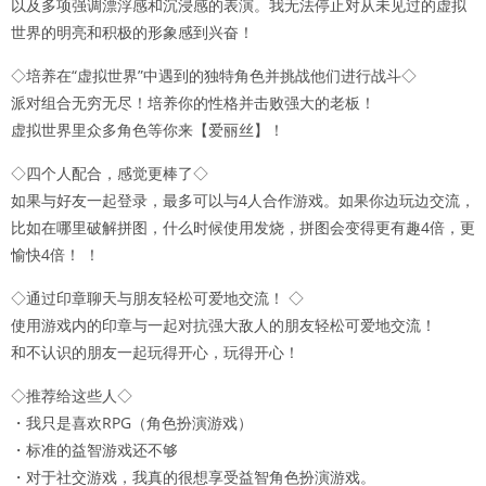
以及多项强调漂浮感和沉浸感的表演。我无法停止对从未见过的虚拟
世界的明亮和积极的形象感到兴奋！
◇培养在“虚拟世界”中遇到的独特角色并挑战他们进行战斗◇
派对组合无穷无尽！培养你的性格并击败强大的老板！
虚拟世界里众多角色等你来【爱丽丝】！
◇四个人配合，感觉更棒了◇
如果与好友一起登录，最多可以与4人合作游戏。如果你边玩边交流，
比如在哪里破解拼图，什么时候使用发烧，拼图会变得更有趣4倍，更
愉快4倍！ ！
◇通过印章聊天与朋友轻松可爱地交流！ ◇
使用游戏内的印章与一起对抗强大敌人的朋友轻松可爱地交流！
和不认识的朋友一起玩得开心，玩得开心！
◇推荐给这些人◇
・我只是喜欢RPG（角色扮演游戏）
・标准的益智游戏还不够
・对于社交游戏，我真的很想享受益智角色扮演游戏。