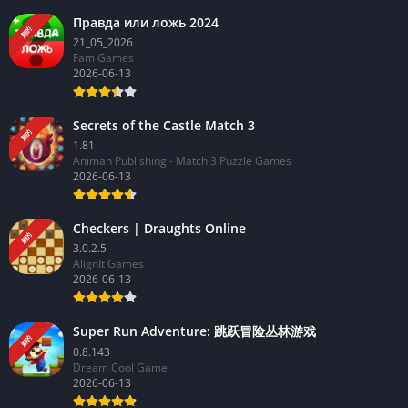
Правда или ложь 2024
新的
21_05_2026
Fam Games
2026-06-13
Secrets of the Castle Match 3
新的
1.81
Animan Publishing - Match 3 Puzzle Games
2026-06-13
Checkers | Draughts Online
新的
3.0.2.5
AlignIt Games
2026-06-13
Super Run Adventure: 跳跃冒险丛林游戏
新的
0.8.143
Dream Cool Game
2026-06-13