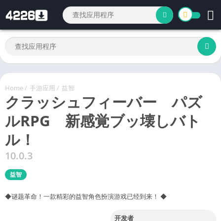
Home
/
手游应用
/
益智
クラッシュフィーバー パズ
ルRPG 新感覚ブッ壊しバト
ル！
10.0.3
益智
◆谜题革命！一款精彩的益智角色扮演游戏已经到来！ ◆
开发者