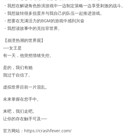
・我想在解谜角色扮演游戏中一边制定策略一边享受刺激的战斗。
・我想旋转很多扭蛋并与我自己的队伍一起推进游戏。
・想要在充满活力的BGM的游戏中感到兴奋
・我想读故事中的克拉菲世界。
【崩溃热潮的世界观】
──女王是
有一天，他突然情绪失控。
是的，我们有她
我过于自信了。
虚拟世界目前一片混乱。
未来掌握在您手中。
来吧，我们走吧。
让你的存在触手可及──
官方网站：https://crashfever.com/