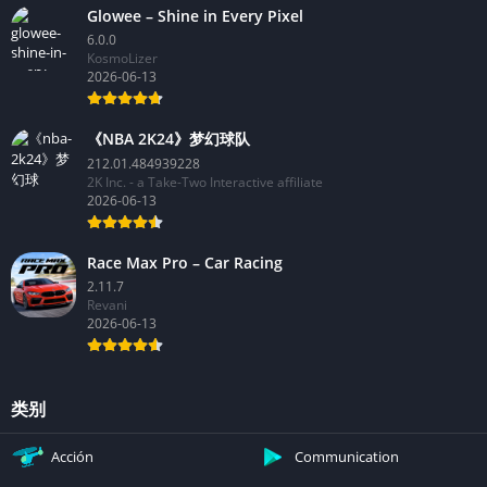
Glowee – Shine in Every Pixel
6.0.0
KosmoLizer
2026-06-13
《NBA 2K24》梦幻球队
212.01.484939228
2K Inc. - a Take-Two Interactive affiliate
2026-06-13
Race Max Pro – Car Racing
2.11.7
Revani
2026-06-13
类别
Acción
Communication