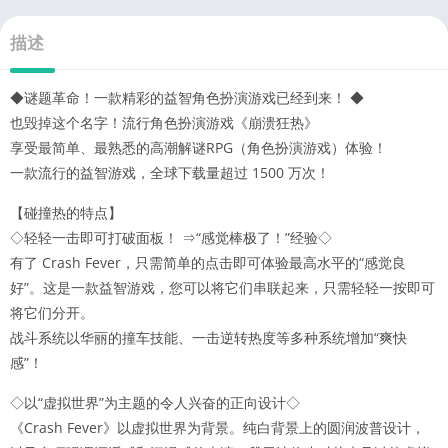
描述
◆谜题革命！一款精彩的益智角色扮演游戏已经到来！ ◆
也毁掉这个名字！流行角色扮演游戏《崩溃狂热》
享受最简单、最熟悉的高潮解谜RPG（角色扮演游戏）体验！
一款流行的益智游戏，全球下载量超过 1500 万次！
【碰撞热的特点】
◇轻轻一击即可打破面板！ ⇒“感觉棒极了！”经验◇
有了 Crash Fever，只需简单的点击即可体验最高水平的“感觉良
好”。这是一款益智游戏，您可以将它们串联起来，只需轻轻一按即可
将它们分开。
战斗系统以华丽的撞车技能、一击逆转热度等多种系统增加“爽快
感”！
◇以“虚拟世界”为主题的令人兴奋的正向设计◇
《Crash Fever》以虚拟世界为背景。纯白背景上的圆润波普设计，