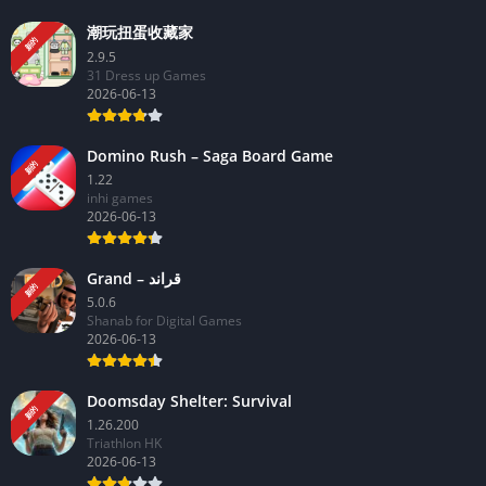
潮玩扭蛋收藏家
新的
2.9.5
31 Dress up Games
2026-06-13
Domino Rush – Saga Board Game
新的
1.22
inhi games
2026-06-13
Grand – قراند
新的
5.0.6
Shanab for Digital Games
2026-06-13
Doomsday Shelter: Survival
新的
1.26.200
Triathlon HK
2026-06-13