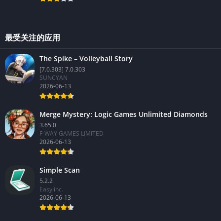
最受关注的应用
The Spike – Volleyball Story
[7.0.303] 7.0.303
SUNCYAN
2026-06-13
Merge Mystery: Logic Games Unlimited Diamonds
3.65.0
F-WAY GAMES LIMITED
2026-06-13
Simple Scan
5.2.2
Easy inc.
2026-06-13