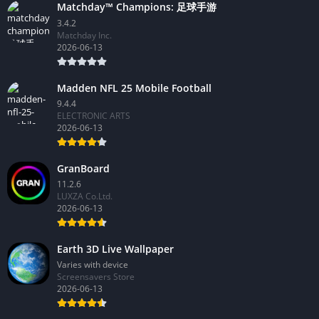
Matchday™ Champions: 足球手游
3.4.2
Matchday Inc.
2026-06-13
Madden NFL 25 Mobile Football
9.4.4
ELECTRONIC ARTS
2026-06-13
GranBoard
11.2.6
LUXZA Co.Ltd.
2026-06-13
Earth 3D Live Wallpaper
Varies with device
Screensavers Store
2026-06-13