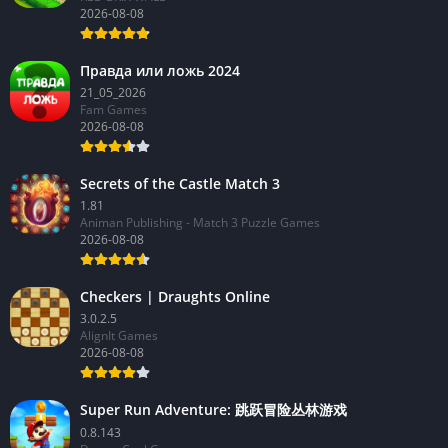
2026-08-08
Правда или ложь 2024
21_05_2026
Fam Games
2026-08-08
Secrets of the Castle Match 3
1.81
Animan Publishing - Match 3 Puzzle Games
2026-08-08
Checkers | Draughts Online
3.0.2.5
AlignIt Games
2026-08-08
Super Run Adventure: 跳跃冒险丛林游戏
0.8.143