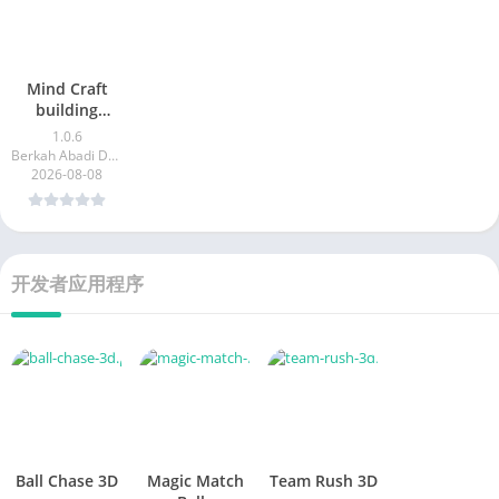
Mind Craft
building
craftsman
1.0.6
Berkah Abadi Developer
2026-08-08
开发者应用程序
Ball Chase 3D
Magic Match
Team Rush 3D