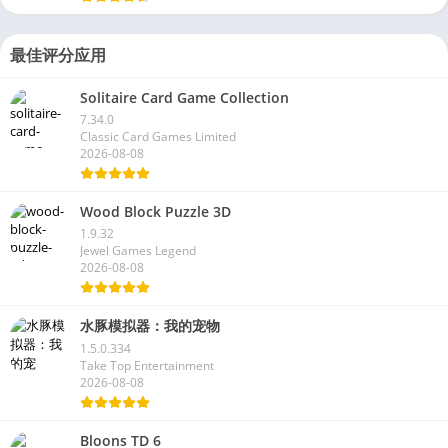
最佳评分应用
Solitaire Card Game Collection
7.34.0
Classic Card Games Limited
2026-08-08
Wood Block Puzzle 3D
1.9.32
Jewel Games Legend
2026-08-08
水豚模拟器：我的宠物
1.5.0.334
Take Top Entertainment
2026-08-08
Bloons TD 6