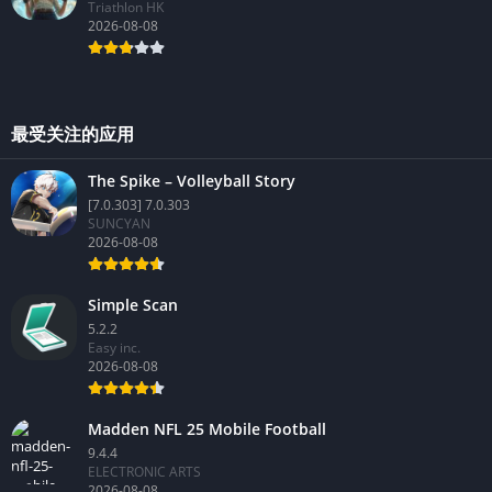
Triathlon HK
2026-08-08
最受关注的应用
The Spike – Volleyball Story
[7.0.303] 7.0.303
SUNCYAN
2026-08-08
Simple Scan
5.2.2
Easy inc.
2026-08-08
Madden NFL 25 Mobile Football
9.4.4
ELECTRONIC ARTS
2026-08-08