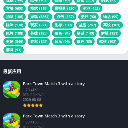
方块
(600)
模式
(119)
模拟器
(180)
泡泡
(123)
消除
(108)
游戏
(3864)
点击
(137)
烹饪
(90)
物品
(99)
猫咪
(130)
玩家
(271)
生存
(109)
益智
(267)
离线
(101)
纸牌
(188)
英雄
(195)
角色
(91)
解谜
(140)
解锁
(131)
谜题
(349)
赛车
(122)
音乐
(96)
颜色
(85)
驾驶
(192)
麻将
(93)
最新应用
Park Town:Match 3 with a story
1.73.4160
RED BRIX WALL
2026-08-08
Park Town:Match 3 with a story
1.73.4160
RED BRIX WALL