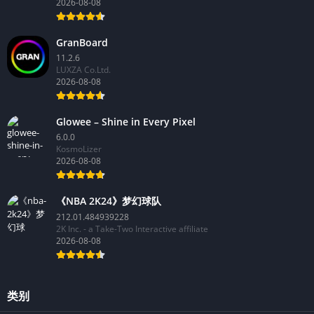
2026-08-08
GranBoard
11.2.6
LUXZA Co.Ltd.
2026-08-08
Glowee – Shine in Every Pixel
6.0.0
KosmoLizer
2026-08-08
《NBA 2K24》梦幻球队
212.01.484939228
2K Inc. - a Take-Two Interactive affiliate
2026-08-08
类别