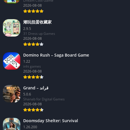
Dream Cool Game
2026-08-08
潮玩扭蛋收藏家
2.9.5
31 Dress up Games
2026-08-08
Domino Rush – Saga Board Game
1.22
inhi games
2026-08-08
Grand – قراند
5.0.6
Shanab for Digital Games
2026-08-08
Doomsday Shelter: Survival
1.26.200