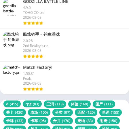
GODZILLA BATTLE LINE
4.9.0
TOHO CO.Ltd
2026-08-08
酷炫钓手 – 钓鱼游戏
2.0.28
2nd Reality s.r.o.
2026-08-08
Match Factory!
1.50.81
Peak
2026-08-08
d
(415)
rpg
(83)
三消
(113)
体验
(169)
僵尸
(111)
关卡
(430)
农场
(100)
分类
(97)
匹配
(120)
单词
(158)
卡牌
(133)
卡车
(95)
合并
(170)
宠物
(83)
射击
(150)
怪物
(100)
战斗
(162)
技能
(93)
拼图
(225)
挑战
(93)