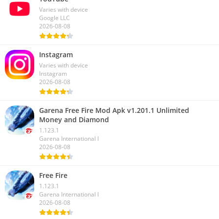
Varies with device
Google LLC
2026-08-08
Instagram
Varies with device
Instagram
2026-08-08
Garena Free Fire Mod Apk v1.201.1 Unlimited
Money and Diamond
1.123.1
Garena International I
2026-08-08
Free Fire
1.123.1
Garena International I
2026-08-08