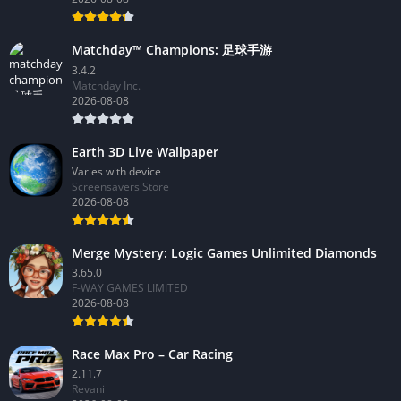
Matchday™ Champions: 足球手游
3.4.2
Matchday Inc.
2026-08-08
Earth 3D Live Wallpaper
Varies with device
Screensavers Store
2026-08-08
Merge Mystery: Logic Games Unlimited Diamonds
3.65.0
F-WAY GAMES LIMITED
2026-08-08
Race Max Pro – Car Racing
2.11.7
Revani