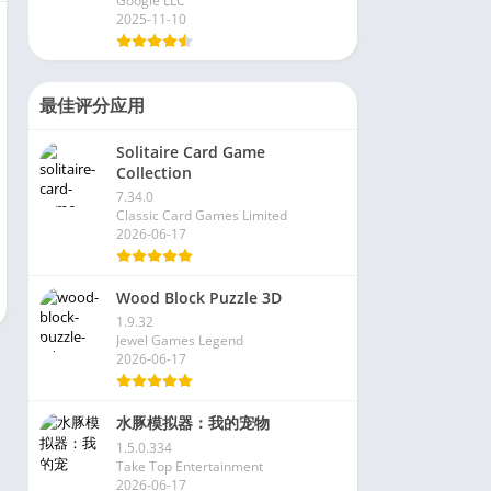
Google LLC
2025-11-10
最佳评分应用
Solitaire Card Game
Collection
7.34.0
Classic Card Games Limited
2026-06-17
Wood Block Puzzle 3D
1.9.32
Jewel Games Legend
2026-06-17
水豚模拟器：我的宠物
1.5.0.334
Take Top Entertainment
2026-06-17