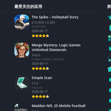
最受关注的应用
类
The Spike – Volleyball Story
[7.0.303] 7.0.303
SUNCYAN
2026-06-17
Merge Mystery: Logic Games
Unlimited Diamonds
3.65.0
F-WAY GAMES LIMITED
2026-06-17
Simple Scan
5.2.2
Easy inc.
2026-06-17
Madden NFL 25 Mobile Football