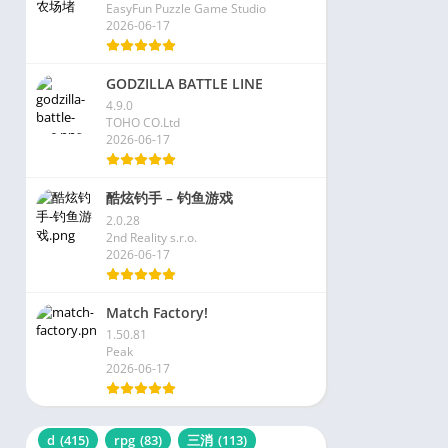
EasyFun Puzzle Game Studio
2026-06-17
GODZILLA BATTLE LINE
4.9.0
TOHO CO.Ltd
2026-06-17
酷炫钓手 – 钓鱼游戏
2.0.28
2nd Reality s.r.o.
2026-06-17
Match Factory!
1.50.81
Peak
2026-06-17
d
(415)
rpg
(83)
三消
(113)