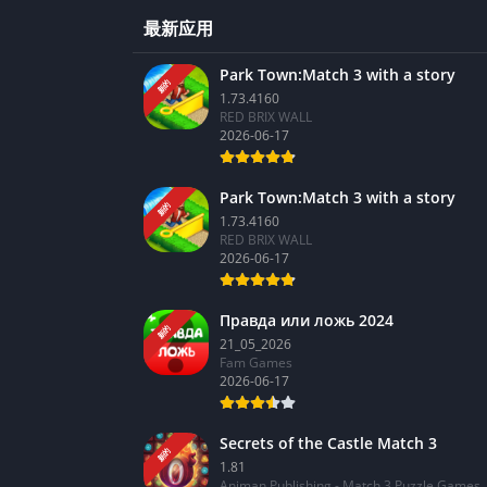
最新应用
Park Town:Match 3 with a story
新的
1.73.4160
RED BRIX WALL
2026-06-17
Park Town:Match 3 with a story
新的
1.73.4160
RED BRIX WALL
2026-06-17
Правда или ложь 2024
新的
21_05_2026
Fam Games
2026-06-17
Secrets of the Castle Match 3
新的
1.81
Animan Publishing - Match 3 Puzzle Games