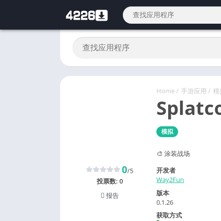
Home
/
手游应用
/
模
Splatco
模拟
🎨 涂装战场
0
开发者
/5
Way2Fun
投票数:
0
版本
报告
0.1.26
获取方式