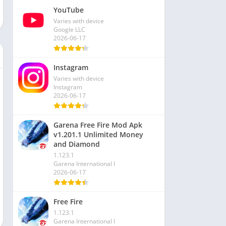
YouTube
Varies with device
Google LLC
2026-06-17
Instagram
Varies with device
Instagram
2026-06-17
Garena Free Fire Mod Apk
v1.201.1 Unlimited Money
and Diamond
1.123.1
Garena International I
2026-06-17
Free Fire
1.123.1
Garena International I