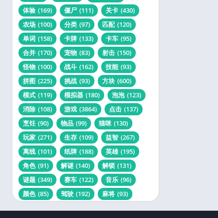
体验
(169)
僵尸
(111)
关卡
(430)
农场
(100)
分类
(97)
匹配
(120)
单词
(158)
卡牌
(133)
卡车
(95)
合并
(170)
宠物
(83)
射击
(150)
怪物
(100)
战斗
(162)
技能
(93)
拼图
(225)
挑战
(93)
方块
(600)
模式
(119)
模拟器
(180)
泡泡
(123)
消除
(108)
游戏
(3864)
点击
(137)
烹饪
(90)
物品
(99)
猫咪
(130)
玩家
(271)
生存
(109)
益智
(267)
离线
(101)
纸牌
(188)
英雄
(195)
角色
(91)
解谜
(140)
解锁
(131)
谜题
(349)
赛车
(122)
音乐
(96)
颜色
(85)
驾驶
(192)
麻将
(93)