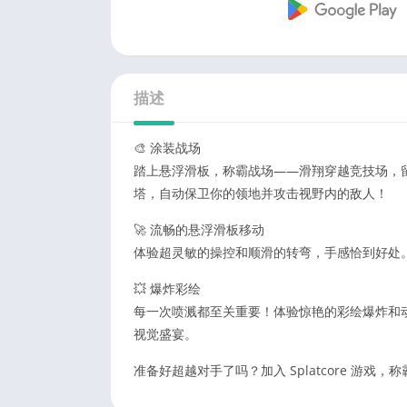
描述
🎨 涂装战场
踏上悬浮滑板，称霸战场——滑翔穿越竞技场，
塔，自动保卫你的领地并攻击视野内的敌人！
🚀 流畅的悬浮滑板移动
体验超灵敏的操控和顺滑的转弯，手感恰到好处
💥 爆炸彩绘
每一次喷溅都至关重要！体验惊艳的彩绘爆炸和动
视觉盛宴。
准备好超越对手了吗？加入 Splatcore 游戏，