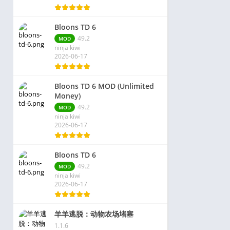
Bloons TD 6
49.2
MOD
ninja kiwi
2026-06-17
Bloons TD 6 MOD (Unlimited
Money)
49.2
MOD
ninja kiwi
2026-06-17
Bloons TD 6
49.2
MOD
ninja kiwi
2026-06-17
羊羊逃脱：动物农场堵塞
1.1.6