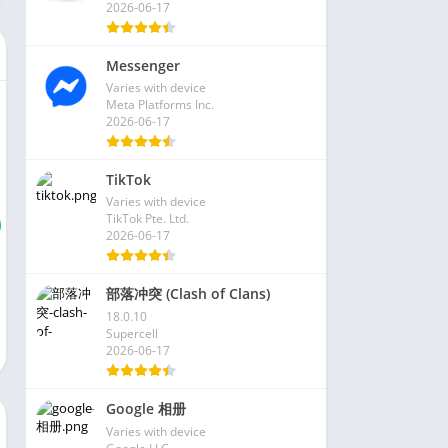
2026-06-17
Messenger
Varies with device
Meta Platforms Inc.
2026-06-17
TikTok
Varies with device
TikTok Pte. Ltd.
2026-06-17
部落冲突 (Clash of Clans)
18.0.10
Supercell
2026-06-17
Google 相册
Varies with device