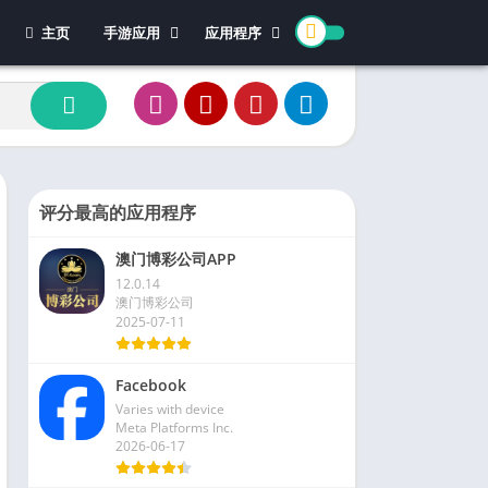
主页
手游应用
应用程序
休闲游戏
体育
冒险游戏
办公
模拟游戏
新闻杂志
动作游戏
视频播放和编辑
卡牌游戏
评分最高的应用程序
街机游戏
澳门博彩公司APP
教育游戏
12.0.14
角色扮演
澳门博彩公司
2025-07-11
文字游戏
益智游戏
Facebook
竞速游戏
Varies with device
策略游戏
Meta Platforms Inc.
2026-06-17